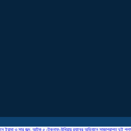
ানে ইয়াবা ও সার জব্দ, আটক ৫
টেকনাফ-উখিয়ায় র‌্যাবের অভিযানে সাজাপ্রাপ্ত দুই পল