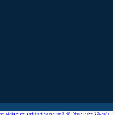
াতক আসামি গ্রেপ্তার
‎দূর্গাপুরে পালিত হলো জুলাই শহীদ দিবস ও নবাগত ইউএনও’র