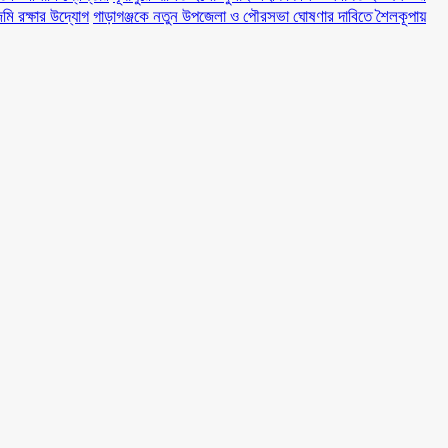
মি রক্ষার উদ্যোগ
গাড়াগঞ্জকে নতুন উপজেলা ও পৌরসভা ঘোষণার দাবিতে শৈলকূপায়