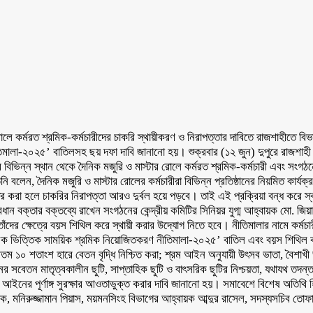
রোলে কর্মরত শ্রমিক-কর্মচারীদের চাকরি স্থায়ীকরণ ও নিরাপত্তার দাবিতে রাজশাহীতে ব
িমালা-২০২৫’ বাতিলসহ ছয় দফা দাবি জানানো হয়। শুক্রবার (১২ জুন) দুপুরে রাজশাহী 
ভিন্ন স্থান থেকে দৈনিক মজুরি ও মাস্টার রোলে কর্মরত শ্রমিক-কর্মচারী এবং সংগঠ
ি বলেন, দৈনিক মজুরি ও মাস্টার রোলের কর্মচারীরা বিভিন্ন প্রতিষ্ঠানের নিয়মিত কার্য
তর করা হলে চাকরির নিরাপত্তা আরও দুর্বল হয়ে পড়বে। তাই এই প্রক্রিয়া বন্ধ করে স্ব-
ন বক্তার বক্তব্যে রাখেন সংগঠনের কেন্দ্রীয় কমিটির সিনিয়র যুগ্ম আহ্বায়ক মো. জিয়
র ক্ষেত্রে বয়স শিথিল করে স্থায়ী করার উদ্যোগ নিতে হবে। নীতিমালার নামে কর্মচা
িক ভিত্তিক সাময়িক শ্রমিক নিয়োজিতকরণ নীতিমালা-২০২৫’ বাতিল এবং বয়স শিথিল করে কর
ক ন্যূনতম ১০ শতাংশ হারে বেতন বৃদ্ধি নিশ্চিত করা; শ্রম আইন অনুযায়ী উৎসব ভাতা, বৈশাখ
ের সবেতন মাতৃত্বকালীন ছুটি, সাপ্তাহিক ছুটি ও বাৎসরিক ছুটির নিশ্চয়তা, যথাযথ তদন্
রম আইনের পূর্ণাঙ্গ সুরক্ষার আওতাভুক্ত করার দাবি জানানো হয়। সমাবেশে বিশেষ অতিথি
, মনিরুজ্জামান পিয়াস, ময়মনসিংহ বিভাগের আহ্বায়ক আব্দুর রাসেল, সদস্যসচিব তোফা