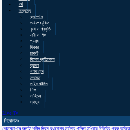
ধর্ম
অন্যান্য
ক্যাম্পাস
তথ্যপ্রযুক্তি
কৃষি ও প্রকৃতি
নারী ও শিশু
প্রবাস
ফিচার
চাকরি
বিশেষ প্রতিবেদন
ভ্রমণ
গণমাধ্যম
মতামত
লাইফস্টাইল
শিক্ষা
সাহিত্য
স্বাস্থ্য
Live Tv
শিরোনামঃ
গোমস্তাপুরে জুলাই শহীদ দিবস যথাযোগ্য মর্যাদায় পালিত
উখিয়ায় বিজিবির পৃথক অভিয