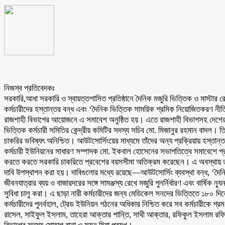
নিজস্ব প্রতিবেদকঃ
সরকারি,আধা সরকারি ও স্বায়ত্তশাসিত প্রতিষ্ঠানে দৈনিক মজুরি ভিত্তিক ও মাস্টার 
কর্মচারীদের হস্তান্তর বন্ধ এবং ‘দৈনিক ভিত্তিক সাময়িক শ্রমিক নিয়োজিতকরণ নীত
রাজশাহী বিভাগের আয়োজনে এ সমাবেশ অনুষ্ঠিত হয়। এতে রাজশাহী বিভাগসহ দেশের বি
ভিত্তিক কর্মচারী সমিতির কেন্দ্রীয় কমিটির সদস্য সচিব মো. মিজানুর রহমান বাদল। তিন
চাকরির ভবিষ্যৎ অনিশ্চিত। আউটসোর্সিংয়ের মাধ্যমে তাঁদের অন্য প্রক্রিয়ায় হস্তান্
কর্মচারী ইউনিয়নের সাধারণ সম্পাদক মো. ইকবাল হোসেনের সভাপতিত্বে সমাবেশে প্রধা
করতে করতে সরকারি চাকরিতে প্রবেশের বয়সসীমা অতিক্রম করেছেন। এ অবস্থায় তাঁদে
দাবি উপস্থাপন করা হয়। দাবিগুলোর মধ্যে রয়েছে—আউটসোর্সিং ব্যবস্থা বন্ধ, ‘দৈন
জীবনযাত্রার ব্যয় ও বাজারদরের সঙ্গে সামঞ্জস্য রেখে মজুরি পুনর্নির্ধারণ এবং বার্ষি
সুবিধা চালু করা। এ ছাড়া নারী কর্মচারীদের জন্য মেডিকেল সনদের ভিত্তিতে ১৮০ দিন
কর্মচারীদের পুনর্বহাল, ট্রেড ইউনিয়ন গঠনের অধিকার নিশ্চিত করে সব কর্মচারীকে শ্
রাসেল, সাইফুল ইসলাম, তাহেরা আক্তার শান্তি, সাথী আক্তার, রফিকুল ইসলাম রফিক