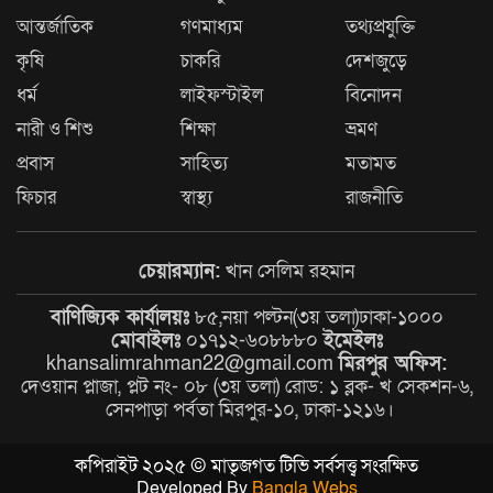
সাজাপ্রাপ্ত দুই পলাতক আসামি
আন্তর্জাতিক
গণমাধ্যম
তথ্যপ্রযুক্তি
গ্রেপ্তার
কৃষি
চাকরি
দেশজুড়ে
ধর্ম
লাইফস্টাইল
বিনোদন
‎দূর্গাপুরে পালিত হলো জুলাই শহীদ
দিবস ও নবাগত ইউএনও’র যোগদান ‎
নারী ও শিশু
শিক্ষা
ভ্রমণ
প্রবাস
সাহিত্য
মতামত
ফিচার
স্বাস্থ্য
রাজনীতি
জলাবদ্ধতায় পানিবন্দী মানুষের
স্বাস্থ্যসেবায় আমিনুল হক, পল্লবীর ৬
চেয়ারম্যান:
খান সেলিম রহমান
স্থানে ফ্রি মেডিকেল ক্যাম্প
বাণিজ্যিক কার্যালয়ঃ
৮৫,নয়া পল্টন(৩য় তলা)ঢাকা-১০০০
আইনি প্রক্রিয়ায় মান্দায় গাছ
মোবাইলঃ
০১৭১২-৬০৮৮৮০
ইমেইলঃ
অপসারণ: সড়ক প্রশস্ত ও ফসলি জমি
khansalimrahman22@gmail.com
মিরপুর অফিস:
দেওয়ান প্লাজা, প্লট নং- ০৮ (৩য় তলা) রোড: ১ ব্লক- খ সেকশন-৬,
রক্ষার উদ্যোগ
সেনপাড়া পর্বতা মিরপুর-১০, ঢাকা-১২১৬।
গাড়াগঞ্জকে নতুন উপজেলা ও
কপিরাইট ২০২৫ © মাতৃজগত টিভি সর্বসত্ত্ব সংরক্ষিত
পৌরসভা ঘোষণার দাবিতে শৈলকূপায়
Developed By
Bangla Webs