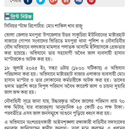
শেয়ার
সিনিয়র স্টাফ রিপোর্টার: মোঃ শাকিল খান রাজু
ভোলা জেলার মনপুরা উপজেলার উত্তর সাকুচিয়া ইউনিয়নের মাষ্টারহাট
বাজারে গোপন সংবাদের ভিত্তিতে মনপুরা থানা পুলিশ ও নৌবাহিনীর
যৌথ অভিযানে বলৎকার মামলার পলাতক আসামি ইলিয়াসকে গ্রেফতার
করা হয়েছে। অভিযানে তার সহযোগী অবৈধ জাল ব্যবসায়ী হাসান
মাস্টারকেও আটক করা হয়।
১৮ জুলাই ২০২৫ ইং, সন্ধ্যা ৬টায় (১৮০০ ঘটিকায়) এ অভিযান
পরিচালনা করা হয়। অভিযানে মাষ্টারহাট বাজার এলাকার ব্যবসায়ী মোঃ
হাসান মাস্টার ও তার দোকানের কর্মচারীকে আটক করা হয়। তাদের
গুদাম তল্লাশি করে বিপুল পরিমাণ অবৈধ কারেন্ট জাল ও চায়না দুয়ারি
জাল জব্দ করা হয়।
নৌবাহিনী সূত্রে জানা যায়, উদ্ধারকৃত অবৈধ জালের পরিমাণ প্রায় ৭০
লক্ষ মিটার, যার বাজারমূল্য আনুমানিক ২৫ কোটি ৫০ লক্ষ টাকা।
পরবর্তীতে এসব জাল জনসম্মুখে আগুনে পুড়িয়ে ধ্বংস করা হয়।
এ অভিযানে অংশগ্রহণকারী আইনশৃঙ্খলা রক্ষাকারী বাহিনীর সদস্যদের
ধন্যবাদ জানিয়েছেন স্থানীয় জনগণ। তারা মনে করছেন, এ ধরনের