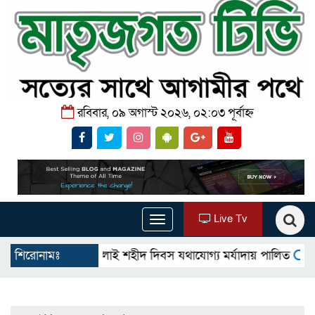
রবিবার, ০৯ অগাস্ট ২০২৬, ০২:০৩ পূর্বাহ্ন
Live Tv
Toggle
navigation
গোমস্তাপুরে জুলাই শহীদ দিবস যথাযোগ্য মর্যাদায় পালিত
শিরোনামঃ
উখিয়ায় ব