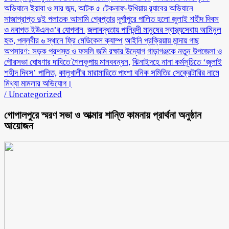
অভিযানে ইয়াবা ও সার জব্দ, আটক ৫
টেকনাফ-উখিয়ায় র‌্যাবের অভিযানে
সাজাপ্রাপ্ত দুই পলাতক আসামি গ্রেপ্তার
‎দূর্গাপুরে পালিত হলো জুলাই শহীদ দিবস
ও নবাগত ইউএনও’র যোগদান ‎
জলাবদ্ধতায় পানিবন্দী মানুষের স্বাস্থ্যসেবায় আমিনুল
হক, পল্লবীর ৬ স্থানে ফ্রি মেডিকেল ক্যাম্প
আইনি প্রক্রিয়ায় মান্দায় গাছ
অপসারণ: সড়ক প্রশস্ত ও ফসলি জমি রক্ষার উদ্যোগ
গাড়াগঞ্জকে নতুন উপজেলা ও
পৌরসভা ঘোষণার দাবিতে শৈলকূপায় মানববন্ধন,
ঝিনাইদহে নানা কর্মসূচিতে ‘জুলাই
শহীদ দিবস’ পালিত,
কালুখালীর মারামারিতে পাংশা বনিক সমিতির সেক্রেটারির নামে
মিথ্যা মামলার অভিযোগ।
/
Uncategorized
গোপালপুরে স্মরণ সভা ও আত্মার শান্তি কামনায় প্রার্থনা অনুষ্ঠান
আয়োজন