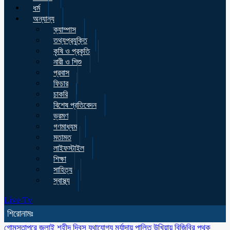
ধর্ম
অন্যান্য
ক্যাম্পাস
তথ্যপ্রযুক্তি
কৃষি ও প্রকৃতি
নারী ও শিশু
প্রবাস
ফিচার
চাকরি
বিশেষ প্রতিবেদন
ভ্রমণ
গণমাধ্যম
মতামত
লাইফস্টাইল
শিক্ষা
সাহিত্য
স্বাস্থ্য
Live Tv
শিরোনামঃ
গোমস্তাপুরে জুলাই শহীদ দিবস যথাযোগ্য মর্যাদায় পালিত
উখিয়ায় বিজিবির পৃথক