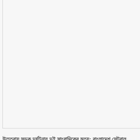
উত্তরায় সড়ক দুর্ঘটনায় দুই সাংবাদিকের মৃত্যু: বাংলাদেশ সেন্ট্রাল