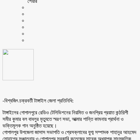
শেয়ার
-বিশ্বজিৎ চক্রবর্তী টাঙ্গাইল জেলা প্রতিনিধি:
টাঙ্গাইলের গোপালপুরে রেডিও টেলিভিশনের নিয়মিত ও জনপ্রিয় প্রয়াত কন্ঠশিল্পী
সমীর কুমার বল বাবলুর মৃত্যুতে স্মরণ সভা, আত্মার শান্তি কামনায় প্রার্থনা ও
ভক্তিমূলক গান অনুষ্ঠিত হয়েছে।
গোপালপুর উপজেলা জাসাস সভাপতি ও প্রেসক্লাবের যুগ্ম সম্পাদক শাহানুর আহমেদ
সোহাগের সঞ্চালনায় ও গোপালপুর সরকারি কলেজের সাবেক অধ্যাপক,সাংস্কৃতিক