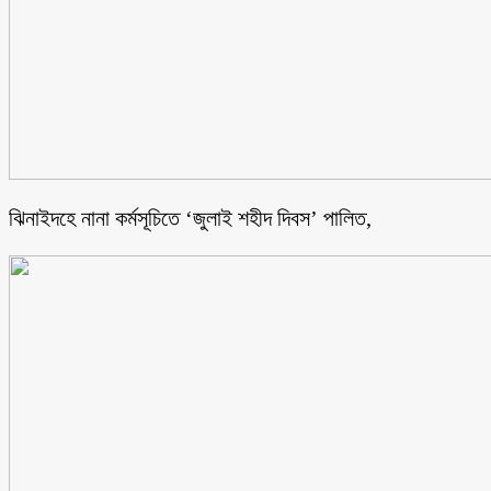
ঝিনাইদহে নানা কর্মসূচিতে ‘জুলাই শহীদ দিবস’ পালিত,