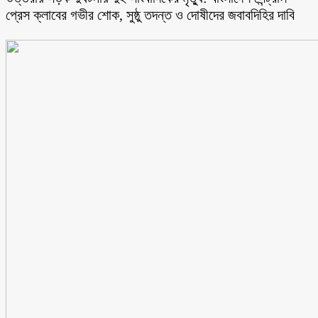
প্রেস ক্লাবের গভীর শোক, সুষ্ঠু তদন্ত ও দোষীদের জবাবদিহির দাবি