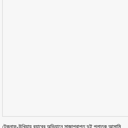
টেকনাফ-উখিয়ায় র‌্যাবের অভিযানে সাজাপ্রাপ্ত দুই পলাতক আসামি