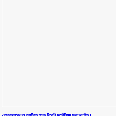
গোমস্তাপুরের বাংগাবাড়িতে মাদক বিরোধী মতবিনিময় সভা অনুষ্ঠিত।