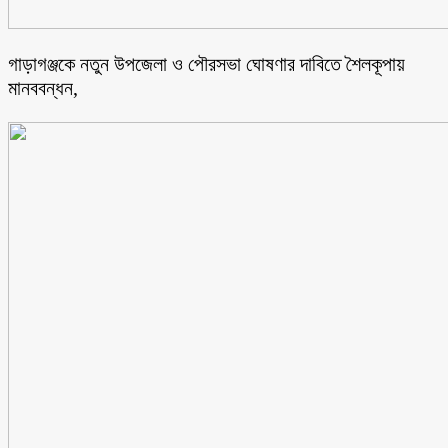
গাড়াগঞ্জকে নতুন উপজেলা ও পৌরসভা ঘোষণার দাবিতে শৈলকূপায়
মানববন্ধন,