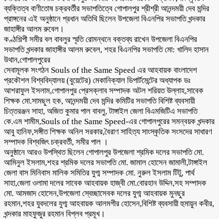
ব্যক্তিত্ব বাণীতোষ চক্রবর্তীর সভাপতিত্বে গোপালপুর শ্রীশ্রী আনন্দময়ী দেব মন্দির
প্রাঙ্গনের এই অনুষ্ঠানে প্রধান অতিথি ছিলেন উপজেলা বিএনপির সভাপতি খন্দকার
জাহাঙ্গীর আলম রুবেল।
কণ্ঠশিল্পী সমীর বল বাবলুর স্মৃতি রোমন্থনে বক্তব্য রাখেন উপজেলা বিএনপির
সভাপতি খন্দকার জাহাঙ্গীর আলম রুবেল, শহর বিএনপির সভাপতি মো: খালিদ হাসান
উথান,গোপালপুরের
সেবামূলক সংগঠন Souls of the Same Speed এর আহবায়ক বাংলাদেশ
প্রকৌশল বিশ্ববিদ্যালয় (বুয়েটের) মেকানিক্যাল ডিপার্টমেন্টের অধ্যাপক ডঃ
আশরাফুল ইসলাম,গোপালপুর প্রেসক্লাব সম্পাদক অটল শরিয়ত উল্লাহ,সাবেক
শিক্ষক মো.সামছুল হক, আনন্দময়ী দেব মন্দির কমিটির সভাপতি বিশিষ্ট ব্যবসায়ী
চিত্তরঞ্জন সাহা, অজিত কুমার পাল বাবলু, টাঙ্গাইল জেলা বিএমজিটিএ সভাপতি
কে.এম শামীম,Souls of the Same Speed-এর গোপালপুরের সমন্বয়ক খন্দকার
আবু হানিফ,সঙ্গীত শিক্ষক অনিল সরকার,বৈরাণ সাহিত্য সাংস্কৃতিক সংসদের সাধারণ
সম্পাদক বিশ্বজিৎ চক্রবর্তী, সমীর পাল ।
অনুষ্ঠানে আরও উপস্থিত ছিলেন গোপালপুর উপজেলা শ্রমিক দলের সভাপতি মো.
আমিনুল ইসলাম,শহর শ্রমিক দলের সভাপতি মো. জামাল হোসেন জামালী,টাঙ্গাইল
জেলা বাস মিনিবাস মালিক সমিতির যুগ্ম সম্পাদক মো. নুরুল ইসলাম টিটু, পার্থ
সাহা,জেলা ওলামা দলের সাবেক আহবায়ক হাজ্বী মো.বোরহান উদ্দিন,সহ সম্পাদক
মো. আমজাদ হোসেন,উপজেলা স্বেচ্ছাসেবক দলের যুগ্ম আহবায়ক মুনছুর
রহমান,শহর যুবদলের যুগ্ম আহবায়ক আলমগীর হোসেন,বিশিষ্ট ব্যবসায়ী হুমায়ুন কবীর,
খন্দকার মাহফুজুর রহমান বিপ্লব প্রমূখ।