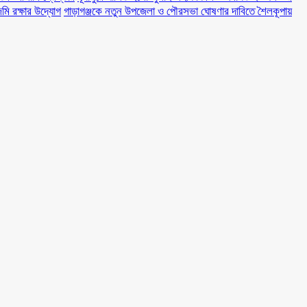
মি রক্ষার উদ্যোগ
গাড়াগঞ্জকে নতুন উপজেলা ও পৌরসভা ঘোষণার দাবিতে শৈলকূপায়