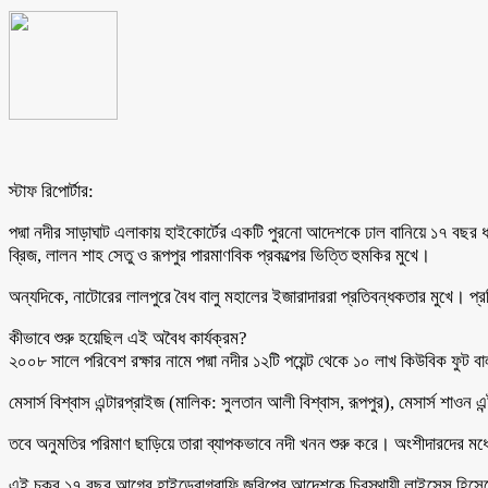
স্টাফ রিপোর্টার:
পদ্মা নদীর সাড়াঘাট এলাকায় হাইকোর্টের একটি পুরনো আদেশকে ঢাল বানিয়ে ১৭ বছর ধর
ব্রিজ, লালন শাহ সেতু ও রূপপুর পারমাণবিক প্রকল্পের ভিত্তি হুমকির মুখে।
অন্যদিকে, নাটোরের লালপুরে বৈধ বালু মহালের ইজারাদাররা প্রতিবন্ধকতার মুখে। প্
কীভাবে শুরু হয়েছিল এই অবৈধ কার্যক্রম?
২০০৮ সালে পরিবেশ রক্ষার নামে পদ্মা নদীর ১২টি পয়েন্ট থেকে ১০ লাখ কিউবিক ফুট বাল
মেসার্স বিশ্বাস এন্টারপ্রাইজ (মালিক: সুলতান আলী বিশ্বাস, রূপপুর), মেসার্স শাওন এ
তবে অনুমতির পরিমাণ ছাড়িয়ে তারা ব্যাপকভাবে নদী খনন শুরু করে। অংশীদারদের মধ
এই চক্র ১৭ বছর আগের হাইড্রোগ্রাফি জরিপের আদেশকে চিরস্থায়ী লাইসেন্স হিসেবে 