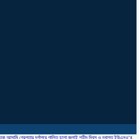
াতক আসামি গ্রেপ্তার
‎দূর্গাপুরে পালিত হলো জুলাই শহীদ দিবস ও নবাগত ইউএনও’র