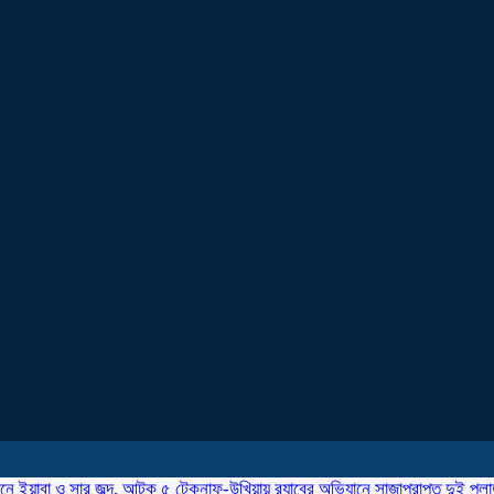
ানে ইয়াবা ও সার জব্দ, আটক ৫
টেকনাফ-উখিয়ায় র‌্যাবের অভিযানে সাজাপ্রাপ্ত দুই পল