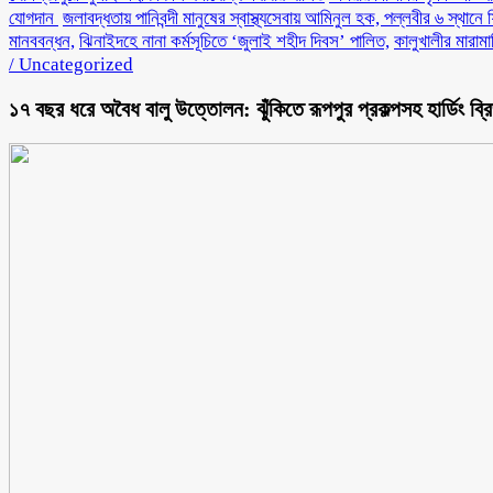
যোগদান ‎
জলাবদ্ধতায় পানিবন্দী মানুষের স্বাস্থ্যসেবায় আমিনুল হক, পল্লবীর ৬ স্থানে 
মানববন্ধন,
ঝিনাইদহে নানা কর্মসূচিতে ‘জুলাই শহীদ দিবস’ পালিত,
কালুখালীর মারাম
/
Uncategorized
১৭ বছর ধরে অবৈধ বালু উত্তোলন: ঝুঁকিতে রূপপুর প্রকল্পসহ হার্ডিং ব্