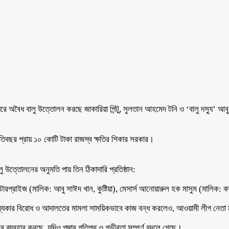
ে অবৈধ বালু উত্তোলন করছে জাকারিয়া পিন্টু, সুলতান আহমেদ টনি ও ‘বালু দস্যু’ আবু 
রতিবছর প্রায় ১০ কোটি টাকা রাজস্ব ক্ষতির শিকার সরকার।
ু উত্তোলনের অনুমতি পায় তিন ঠিকাদারি প্রতিষ্ঠান:
ন্টারপ্রাইজ (মালিক: আবু সাঈদ খান, কুষ্টিয়া), মেসার্স আনোয়ারুল হক মাসুম (মালিক: কাম
্যেকার বিরোধ ও আদালতের মামলা সাময়িকভাবে কাজ বন্ধ করলেও, আওয়ামী লীগ নেতা মা
ব্যবহার করছে, যদিও পদ্মার গতিপথ ও গভীরতা সম্পূর্ণ বদলে গেছে।