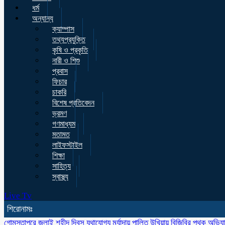
ধর্ম
অন্যান্য
ক্যাম্পাস
তথ্যপ্রযুক্তি
কৃষি ও প্রকৃতি
নারী ও শিশু
প্রবাস
ফিচার
চাকরি
বিশেষ প্রতিবেদন
ভ্রমণ
গণমাধ্যম
মতামত
লাইফস্টাইল
শিক্ষা
সাহিত্য
স্বাস্থ্য
Live Tv
শিরোনামঃ
গোমস্তাপুরে জুলাই শহীদ দিবস যথাযোগ্য মর্যাদায় পালিত
উখিয়ায় বিজিবির পৃথক অভিয