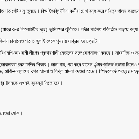
 শত শত গেট বালু তুলছে। বিআইডব্লিউটিএ কর্মীরা চোখ বন্ধ করে দায়িত্ব পালন কর
কল্প (মাত্র ৩-৪ কিলোমিটার দূরে) ভূমিধসের ঝুঁকিতে। নদীর গতিপথ পরিবর্তনে বাড়ছে বন
অভিযান চালালেও গত ৩ জুলাই থেকে পুনরায় সক্রিয় হয় চক্রটি।
া বিএনপি-আওয়ামী লীগের প্রভাবশালী নেতাদের সঙ্গে যোগসাজশ করছে। সাংবাদিক ও স্থানী
জারাদাররা চরম ক্ষতির শিকার। জানা যায়, গত বছর রাসেল এন্টারপ্রাইজ ইজারা নিলেও 
ছে, মাঝি-মাল্লাদের ওপর হামলা ও মিথ্যা মামলা দেওয়া হচ্ছে। স্পিডবোর্ডে অস্ত্রের মহ
 প্রশাসনকে এখনই ব্যবস্থা নিতে হবে।
থা নেওয়া হোক।