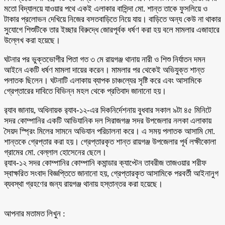
মতো বিদ্যালয়ে যাওয়ার পথে একই এলাকার বাসিন্দা মো. শান্ত তাকে ফুসলিয়ে ও
টাকার প্রলোভন দেখিয়ে নিজের বসতবাড়িতে নিয়ে যায়। বাড়িতে অন্য কেউ না থাকার
সুযোগে শিশুটিকে তার ইচ্ছার বিরুদ্ধে জোরপূর্বক ধর্ষণ করা হয় বলে মামলার এজাহারে
উল্লেখ করা হয়েছে।
ঘটনার পর ভুক্তভোগীর পিতা গত ৩ মে রায়গঞ্জ থানায় নারী ও শিশু নির্যাতন দমন
আইনে একটি ধর্ষণ মামলা দায়ের করেন। মামলার পর থেকেই অভিযুক্ত শান্ত
পলাতক ছিলেন। ঘটনাটি এলাকায় ব্যাপক চাঞ্চল্যের সৃষ্টি করে এবং আসামিকে
গ্রেপ্তারের দাবিতে বিভিন্ন মহল থেকে প্রতিবাদ জানানো হয়।
র‍্যাব জানায়, অধিনায়ক র‍্যাব-১২-এর দিকনির্দেশনায় বুধবার সকাল ৯টা ৪৫ মিনিটে
সদর কোম্পানির একটি আভিযানিক দল সিরাজগঞ্জ সদর উপজেলার নলকা এলাকায়
সৈয়দ স্প্রিং মিলের সামনে অভিযান পরিচালনা করে। এ সময় পলাতক আসামি মো.
শান্তকে গ্রেপ্তার করা হয়। গ্রেপ্তারকৃত শান্ত রায়গঞ্জ উপজেলার পূর্ব লক্ষীকোলা
গ্রামের মো. বেল্লাল হোসেনের ছেলে।
র‍্যাব-১২ সদর কোম্পানির কোম্পানি কমান্ডার ক্যাপ্টেন তাবরীজ তাজওয়ার শরীফ
স্বাক্ষরিত সংবাদ বিজ্ঞপ্তিতে জানানো হয়, গ্রেপ্তারকৃত আসামিকে পরবর্তী আইনানুগ
ব্যবস্থা গ্রহণের জন্য রায়গঞ্জ থানায় হস্তান্তর করা হয়েছে।
আপনার মতামত লিখুন :