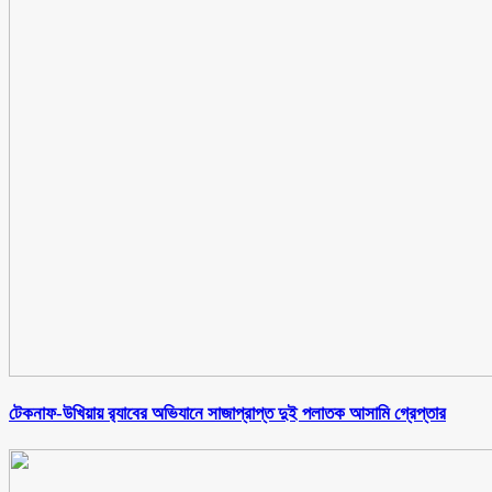
টেকনাফ-উখিয়ায় র‌্যাবের অভিযানে সাজাপ্রাপ্ত দুই পলাতক আসামি গ্রেপ্তার