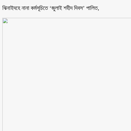
ঝিনাইদহে নানা কর্মসূচিতে ‘জুলাই শহীদ দিবস’ পালিত,