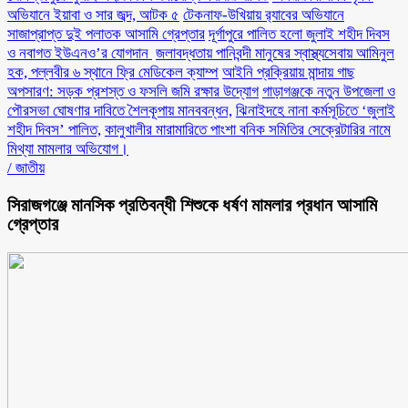
অভিযানে ইয়াবা ও সার জব্দ, আটক ৫
টেকনাফ-উখিয়ায় র‌্যাবের অভিযানে
সাজাপ্রাপ্ত দুই পলাতক আসামি গ্রেপ্তার
‎দূর্গাপুরে পালিত হলো জুলাই শহীদ দিবস
ও নবাগত ইউএনও’র যোগদান ‎
জলাবদ্ধতায় পানিবন্দী মানুষের স্বাস্থ্যসেবায় আমিনুল
হক, পল্লবীর ৬ স্থানে ফ্রি মেডিকেল ক্যাম্প
আইনি প্রক্রিয়ায় মান্দায় গাছ
অপসারণ: সড়ক প্রশস্ত ও ফসলি জমি রক্ষার উদ্যোগ
গাড়াগঞ্জকে নতুন উপজেলা ও
পৌরসভা ঘোষণার দাবিতে শৈলকূপায় মানববন্ধন,
ঝিনাইদহে নানা কর্মসূচিতে ‘জুলাই
শহীদ দিবস’ পালিত,
কালুখালীর মারামারিতে পাংশা বনিক সমিতির সেক্রেটারির নামে
মিথ্যা মামলার অভিযোগ।
/
জাতীয়
সিরাজগঞ্জে মানসিক প্রতিবন্ধী শিশুকে ধর্ষণ মামলার প্রধান আসামি
গ্রেপ্তার