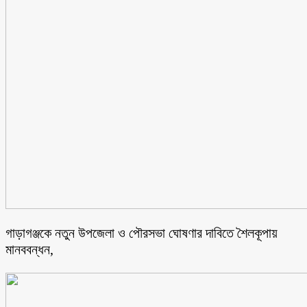
গাড়াগঞ্জকে নতুন উপজেলা ও পৌরসভা ঘোষণার দাবিতে শৈলকূপায়
মানববন্ধন,