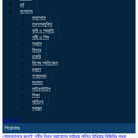
ধর্ম
অন্যান্য
ক্যাম্পাস
তথ্যপ্রযুক্তি
কৃষি ও প্রকৃতি
নারী ও শিশু
প্রবাস
ফিচার
চাকরি
বিশেষ প্রতিবেদন
ভ্রমণ
গণমাধ্যম
মতামত
লাইফস্টাইল
শিক্ষা
সাহিত্য
স্বাস্থ্য
Live Tv
শিরোনামঃ
গোমস্তাপুরে জুলাই শহীদ দিবস যথাযোগ্য মর্যাদায় পালিত
উখিয়ায় বিজিবির পৃথক