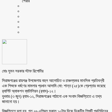
শেয়ার
মোঃ সুমন সরকার স্টাফ রিপোর্টার
সিরাজগঞ্জের রায়গঞ্জ উপজেলায় বহুল আলোচিত ও চাঞ্চল্যকর মানসিক প্রতিবন্ধী
এক শিশুকে ধর্ষণের মামলার প্রধান আসামি মো: শান্ত (২৫)কে গ্রেপ্তার করেছে
র‍্যাপিট অ্যাকশন ব্যাটালিয়ন (র‍্যাব)-১২।
বুধবার (৩ জুন) র‍্যাব-১২, সিরাজগঞ্জের পাঠানো এক সংবাদ বিজ্ঞপ্তিতে এ তথ্য
জানানো হয়।
বিজ্ঞপ্তিতে বলা হয়, গত ২৬ এপ্রিল সকাল ১০টার দিকে ভিকটিম শিশুটি প্রতিদিনের