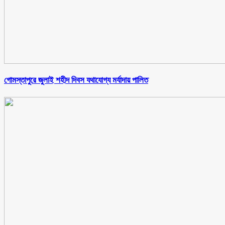
গোমস্তাপুরে জুলাই শহীদ দিবস যথাযোগ্য মর্যাদায় পালিত