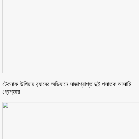
টেকনাফ-উখিয়ায় র‌্যাবের অভিযানে সাজাপ্রাপ্ত দুই পলাতক আসামি
গ্রেপ্তার