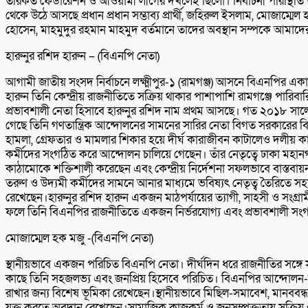
তরিকত ফেডারেশন ও আওয়ামী লীগের দখলেই ছিলো। নির্বাচনী পরিস্থিতি অনুয
থেকে উঠে আসছে প্রধান প্রধান সম্ভাব্য প্রার্থী, জহিরুল ইসলাম, মোজাম
হোসেন, মাহমুদুর রহমান মাহমুদ বর্তমানে তাদের অবস্থান সম্পকে আমাদে
হারুনুর রশিদ হারুন – (বিএনপি নেতা)
আগামী জাতীয় সংসদ নির্বাচনে লক্ষ্মীপুর-১ (রামগঞ্জ) আসনে বিএনপির একা
হারুন তিনি কেন্দ্রীয় রাজনীতিতে সক্রিয় থাকার পাশাপাশি রামগঞ্জে পার
প্রভাবশালী নেতা হিসাবে হারুনুর রশিদ নাম প্রথম আসছে। গত ২০১৮ সালের নি
গেছে তিনি গণতান্ত্রিক আন্দোলনের সামনের সারির নেতা বিগত সরকারের ব
হামলা, গ্রেফতার ও মামলার শিকার হয়ে দীর্ঘ কারাজীবন কাটালেও দলীয় 
কর্মীদের সংগঠিত করে আন্দোলন চালিয়ে গেছেন। তাঁর নেতৃত্বে ঢাকা মহানগ
কাঠামোকে শক্তিশালী করেছেন এবং কেন্দ্রীয় নির্দেশনা সফলভাবে বাস্তবায়ন কর
তরুণ ও উদ্যমী কর্মীদের সামনে আনার মাধ্যমে ভবিষ্যৎ নেতৃত্ব তৈরিতে সহ
রেখেছেন।হারুনুর রশিদ হারুন একজন মাঠপর্যায়ের ত্যাগী, সাহসী ও সংগ্রা
ফলে তিনি বিএনপির রাজনীতিতে একজন নির্ভরযোগ্য এবং প্রভাবশালী সং
মোজাম্মেল হক মজু -(বিএনপি নেতা)
স্থানীয়ভাবে একজন পরিচিত বিএনপি নেতা। দীর্ঘদিন ধরে রাজনীতির সঙ্গে স
কাছে তিনি সহজলভ্য এবং জনপ্রিয় হিসেবে পরিচিত। বিএনপির আন্দোলন-সংগ
রাখার জন্য বিশেষ ভূমিকা রেখেছেন।স্থানীয়ভাবে মিছিল-সমাবেশ, মানববন্ধন
যুক্ত করতে অবদান রেখেছেন।সামাজিক কাজকর্ম ও জনসম্পৃক্ততায় সক্রিয়