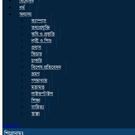
বিনোদন
ধর্ম
অন্যান্য
ক্যাম্পাস
তথ্যপ্রযুক্তি
কৃষি ও প্রকৃতি
নারী ও শিশু
প্রবাস
ফিচার
চাকরি
বিশেষ প্রতিবেদন
ভ্রমণ
গণমাধ্যম
মতামত
লাইফস্টাইল
শিক্ষা
সাহিত্য
স্বাস্থ্য
Live Tv
শিরোনামঃ