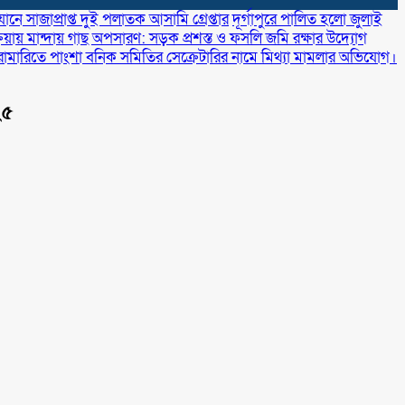
নে সাজাপ্রাপ্ত দুই পলাতক আসামি গ্রেপ্তার
‎দূর্গাপুরে পালিত হলো জুলাই
রিয়ায় মান্দায় গাছ অপসারণ: সড়ক প্রশস্ত ও ফসলি জমি রক্ষার উদ্যোগ
রামারিতে পাংশা বনিক সমিতির সেক্রেটারির নামে মিথ্যা মামলার অভিযোগ।
২৫