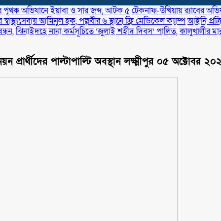
র পৃথক অভিযানে ইয়াবা ও সার জব্দ, আটক ৫
টেকনাফ-উখিয়ায় র‌্যাবের অভিযা
স্বাস্থ্যসেবায় আমিনুল হক, পল্লবীর ৬ স্থানে ফ্রি মেডিকেল ক্যাম্প
আইনি প্রক্
্ধন,
ঝিনাইদহে নানা কর্মসূচিতে ‘জুলাই শহীদ দিবস’ পালিত,
কালুখালীর মা
ন প্রার্থীদের পাল্টাপাল্টি অবস্থান লক্ষ্মীপুর ০৫ অক্টোবর ২০