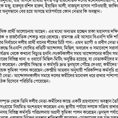
ায়ী, এই আসনে প্রার্থীরা মূলত বড় রাজনৈতিক দলের মনোনয়নপ্রত্যাশী, স্থান
্মেল হক মজু, হারুনুর রশিদ হারুন, ইয়াছিন আলী, নাজমুল হাসান পাটওয়ারী,
র অনুসন্ধানে বের হয়ে আসছে মাঠপর্যায়ে কোন নেতার কি অবস্থান।
ধিক প্রার্থী আলোচনায় আছেন। এর মধ্যে অন্যতম হচ্ছেন ঢাকা মহানগর দক্ষি
িবারিক ও রাজনৈতিক শেকড় ধরে রেখেছে। রামগঞ্জ এই আসনে বিএনপি যদি শরিক 
র্বাচনে দলীয় প্রার্থী ধানের শীষের চিঠি পান। এমন ত্যাগী ও প্রবীণ নেতা
িরুদ্ধে বিএনপি ঘোষিত প্রতিটি আন্দোলন, মিছিল, অবরোধ ও সমাবেশে সরাসর
কার্যক্রম থেকে কখনো বিচ্যুত হননি।সংকটকালীন সময় আন্দোলনের কঠিন সম
রের বিভিন্ন থানা ও ওয়ার্ডে মিছিল-মিটিং অনুষ্ঠিত হয়েছে, যা নেতাকর্মীদ
েছেন। কেন্দ্রীয় সিদ্ধান্ত ও কর্মসূচি দ্রুত তৃণমূলে পৌঁছে দেওয়া, কর্মীদের 
ায়ক ভূমিকা পালন করেছেন।কেন্দ্রীয় আহ্বান অনুযায়ী পরিকল্পিত কর্মসূচি গ
মী নেতা। আন্দোলনকালীন সময়ে দলের কর্মীদের মনোবল ধরে রাখার পাশাপাশি তিন
গঠক হিসেবে পরিচিতি পেয়েছেন।
ম্পৃক্ত থেকে তিনি দলীয় নেতা-কর্মীদের কাছে একটি গ্রহণযোগ্য অবস্থান ত
্রামে নিয়মিত অংশগ্রহণ করেছেন এবং স্থানীয় পর্যায়ে দলকে সক্রিয় রাখা
সহ বিভিন্ন কর্মসূচি পরিচালনায় অগ্রণী ভূমিকা পালন করেছেন।তৃণমূল পর্যা
 থেকে এলাকায় নিজের অবস্থান শক্তিশালী করেছেন।মোজাম্মেল হক মজু মূলত