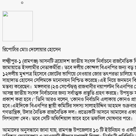
রিপোর্টার মোঃ দেলোয়ার হোসেন
লক্ষ্মীপুর-১ (রামগঞ্জ) আসনটি ত্রয়োদশ জাতীয় সংসদ নির্বাচনে রাজনৈতি
জামায়াতে ইসলামীর নেতাকর্মীরা। তবে দলীয় কোন্দল বিএনপির জন্য বড় চ্যা
১২দলীয় মুখপত্র হিসেবে জোটের ভাগিয়ে নেওয়ার জোর তৎপরতা চালিয়ে যাচ
সাহাদাত হোসেন সেলিমকে মনোনয়ন নিশ্চিত করেছে।এই নিয়ে জনমনে বিভ্রান্
মন্তব্য করেছেন। মঙ্গলবার (২৩ সেপ্টেম্বর) রাজধানীর নয়াপল্টন বিএনপির
আসন্ন জাতীয় সংসদ নির্বাচনের জন্য সর্বাত্মক প্রস্তুতি গ্রহণ করছে। উপযুক
প্রকাশ করা হবে।’ তিনি আরও বলেন, ‘কোনও নির্বাচনি এলাকায় কোনও প্রার্থ
হবে।এইদিকে বিএনপির স্থায়ী কমিটির সদস্য সালাহউদ্দিন আহমদ শুক্রব
গণতান্ত্রিক, উদার নৈতিক রাজনৈতিক দল। প্রত্যেকটি আসনে আমাদের একাধি
সিগন্যাল’ দেব। তবে সেটি অফিশিয়াল ভাবে হবে তফসিল ঘোষণার পরে।
আমাদের অনুসন্ধানে জানা যায়, রামগঞ্জ উপজেলার ১০ টি ইউনিয়ন ও এক