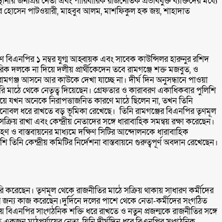
ীয় জনপ্রিয় নেতা এবং পারিবারিক রাজনৈতিক প্রভাবযুক্ত ব্যক্তিদের মধ্যে
 জাকির হোসেন পাটওয়ারী, মাহবুব আলম, মাশফিকুল হক জয়, শাহাদাত
ণ বিএনপির ১ নম্বর যুগ্ম আহ্বায়ক এবং সাবেক কাউন্সিলর হারুনুর রশিদ
দলকে না দিয়ে দলীয় প্রার্থীকেদেন তবে রামগঞ্জে শক্ত মজবুত, ও
 রামগঞ্জ আসনে আর কাউকে দেখা যাচ্ছে না। দীর্ঘ দিন অনুসন্ধানে পাওয়া
ি মাঠে থেকে নেতৃত্ব দিয়েছেন। গ্রেফতার ও কারাবরণ একাধিকবার পুলিশি
য়ে যখন অনেকে নিরাপত্তাজনিত কারণে মাঠে ছিলেন না, তখন তিনি
ের মনোবল ধরে রাখতে বড় ভূমিকা রেখেছে। তিনি রামগঞ্জের বিএনপির তৃণমূল
সক্রিয় রাখা এবং কেন্দ্রীয় নেতাদের সঙ্গে ধারাবাহিক সমন্বয় রক্ষা করেছেন।
্রহণ ও বাস্তবায়নের মাধ্যমে দক্ষিণ সিটির আন্দোলনকে ধারাবাহিক
ি কেন্দ্রীয় কমিটির নির্দেশনা বাস্তবায়নে গুরুত্বপূর্ণ অবদান রেখেছেন।
ৈরি করেছেন। তৃণমূল থেকে রাজনীতির মাঠে সক্রিয় থাকায় সাধারণ কর্মীদের
র জন্য কাজ করেছেন।দুর্দিনে দলের পাশে থেকে নেতা-কর্মীদের সংগঠিত
য়ে বিএনপির সাংগঠনিক শক্তি ধরে রাখতে ও নতুন প্রজন্মকে রাজনীতির সঙ্গে
 একজন মাঠপর্যায়ের নেতা, যিনি দীর্ঘদিন ধরে বিএনপির সংগঠনিক