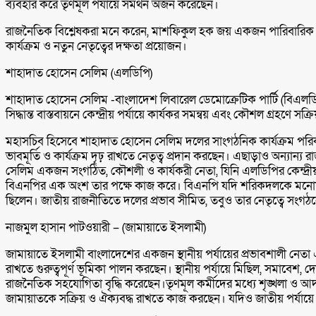
ব্যবহার করে তৃণমূল পর্যায়ে সমর্থন অর্জন করেছেন।
রাজনৈতিক বিশ্লেষকরা মনে করেন, মাশফিকুল হক জয় একজন পারিবারিক রা
কার্যক্রম ও নতুন নেতৃত্বের দক্ষতা প্রয়োজন।
শাহাদাত হোসেন সেলিম (এলডিপি)
শাহাদাত হোসেন সেলিম -বাংলাদেশ লিবারেল ডেমোক্রেটিক পার্টি (বিএলডিপি
সিদ্ধান্ত বাস্তবায়নে কেন্দ্রীয় পর্যায়ে কার্যকর সমন্বয় এবং কৌশল গ্রহণে সক্র
মহাসচিব হিসেবে শাহাদাত হোসেন সেলিম দলের সাংগঠনিক কার্যক্রম পরিকল্পনা
ভাবমূর্তি ও কার্যক্রম দৃঢ় রাখতে নেতৃত্ব প্রদান করছেন। এছাড়াও অন্যা
সেলিম একজন সংগঠিত, কৌশলী ও কার্যকরী নেতা, যিনি এলডিপির কেন্দ্রীয় কার্
বিএনপির এক অংশ তার পক্ষে কাজ করে। বিএনপি যদি শরিকদলকে মনোয়ণ
ছিলেন। জাতীয় রাজনীতিতে দলের প্রভাব সীমিত, তবুও তার নেতৃত্বে সংগঠন
নাজমুল হাসান পাটওয়ারী – (জামায়াতে ইসলামী)
জামায়াতে ইসলামী বাংলাদেশের একজন স্থানীয় পর্যায়ের প্রভাবশালী নেতা এ
রাখতে গুরুত্বপূর্ণ ভূমিকা পালন করছেন। স্থানীয় পর্যায়ে মিছিল, সমাবেশ
রাজনৈতিক সহযোগিতা বৃদ্ধি করেছেন।তৃণমূল কর্মীদের মধ্যে শৃঙ্খলা ও 
জামায়াতকে সক্রিয় ও ঐক্যবদ্ধ রাখতে কাজ করছেন। যদিও জাতীয় পর্যায়ে ত