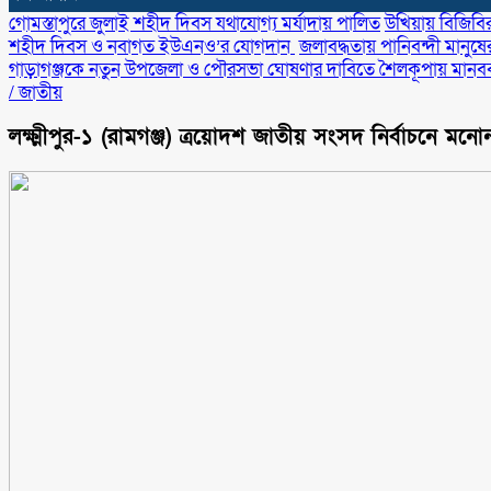
গোমস্তাপুরে জুলাই শহীদ দিবস যথাযোগ্য মর্যাদায় পালিত
উখিয়ায় বিজিবি
শহীদ দিবস ও নবাগত ইউএনও’র যোগদান ‎
জলাবদ্ধতায় পানিবন্দী মানুষের 
গাড়াগঞ্জকে নতুন উপজেলা ও পৌরসভা ঘোষণার দাবিতে শৈলকূপায় মানববন
/
জাতীয়
লক্ষ্মীপুর-১ (রামগঞ্জ) ত্রয়োদশ জাতীয় সংসদ নির্বাচনে মনোনয়