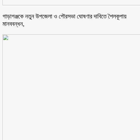
গাড়াগঞ্জকে নতুন উপজেলা ও পৌরসভা ঘোষণার দাবিতে শৈলকূপায়
মানববন্ধন,