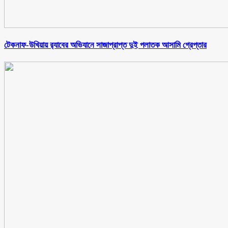
টেকনাফ-উখিয়ায় র‌্যাবের অভিযানে সাজাপ্রাপ্ত দুই পলাতক আসামি গ্রেপ্তার