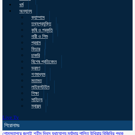
ধর্ম
অন্যান্য
ক্যাম্পাস
তথ্যপ্রযুক্তি
কৃষি ও প্রকৃতি
নারী ও শিশু
প্রবাস
ফিচার
চাকরি
বিশেষ প্রতিবেদন
ভ্রমণ
গণমাধ্যম
মতামত
লাইফস্টাইল
শিক্ষা
সাহিত্য
স্বাস্থ্য
Live Tv
শিরোনামঃ
গোমস্তাপুরে জুলাই শহীদ দিবস যথাযোগ্য মর্যাদায় পালিত
উখিয়ায় বিজিবির পৃথক