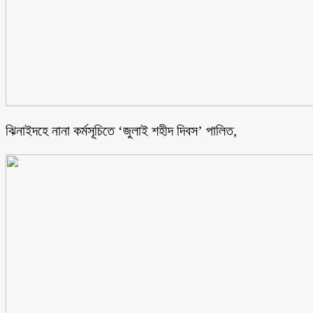
ঝিনাইদহে নানা কর্মসূচিতে ‘জুলাই শহীদ দিবস’ পালিত,