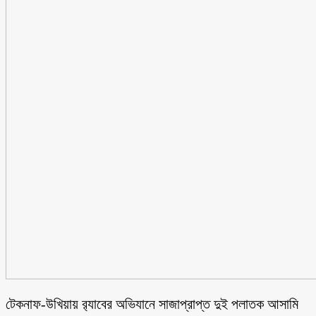
টেকনাফ-উখিয়ায় র‌্যাবের অভিযানে সাজাপ্রাপ্ত দুই পলাতক আসামি