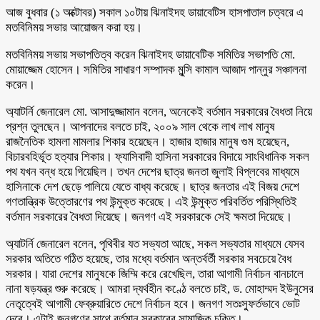
আজ বুধবার (১ অক্টোবর) সকাল ১০টায় ঝিনাইদহ ডায়াবেটিস হাসপাতাল চত্বরে এ
মতবিনিময় সভার আয়োজন করা হয়।
মতবিনিময় সভায় সভাপতিত্ব করেন ঝিনাইদহ ডায়াবেটিক সমিতির সভাপতি মো.
মোয়াজ্জেম হোসেন। সমিতির সাধারণ সম্পাদক মুন্সি কামাল আজাদ পান্নুর সঞ্চালনা
করেন।
অ্যাটর্নি জেনারেল মো. আসাদুজ্জামান বলেন, অনেকেই বর্তমান সরকারের বৈধতা নিয়ে
প্রশ্ন তুলছেন। আপনাদের বলতে চাই, ২০০৯ সাল থেকে লাখ লাখ মানুষ
রাজনৈতিক হামলা মামলার শিকার হয়েছেন। হাজার হাজার মানুষ গুম হয়েছেন,
বিচারবহির্ভূত হত্যার শিকার। ফ্যাসিবাদী হাসিনা সরকারের বিদায়ে সাংবিধানিক সকল
পথ যখন বন্ধ হয়ে গিয়েছিল। তখন দেশের ছাত্র জনতা জুলাই বিপ্লবের মাধ্যমে
হাসিনাকে দেশ ছেড়ে পালিয়ে যেতে বাধ্য করেছে। ছাত্র জনতার এই বিজয় দেশে
গণতান্ত্রিক উত্তোরণের পথ উন্মুক্ত করেছে। এই উন্মুক্ত পরিবর্তিত পরিস্থিতিই
বর্তমান সরকারের বৈধতা দিয়েছে। জনগণ এই সরকারকে সেই ক্ষমতা দিয়েছে।
অ্যাটর্নি জেনারেল বলেন, পৃথিবীর যত সভ্যতা আছে, সকল সভ্যতার মাধ্যমে যেসব
সরকার অতিতে গঠিত হয়েছে, তার মধ্যে বর্তমান অন্তর্বর্তী সরকার সবচেয়ে বৈধ
সরকার। যারা দেশের মানুষকে জিম্মি করে রেখেছিল, তারা আগামী নির্বাচন বানচালে
নানা ষড়যন্ত্র শুরু করেছে। আমরা দ্যর্থহীন কণ্ঠে বলতে চাই, ড. মোহাম্মদ ইউনুসের
নেতৃত্বেই আগামী ফেব্রুয়ারিতে দেশে নির্বাচন হবে। জনগণ সতঃস্ফুর্তভাবে ভোট
দেবে। এটাই জনগণের সাথে বর্তমান সরকারের সামাজিক চুক্তি।