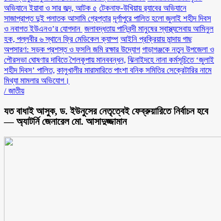
অভিযানে ইয়াবা ও সার জব্দ, আটক ৫
টেকনাফ-উখিয়ায় র‌্যাবের অভিযানে
সাজাপ্রাপ্ত দুই পলাতক আসামি গ্রেপ্তার
‎দূর্গাপুরে পালিত হলো জুলাই শহীদ দিবস
ও নবাগত ইউএনও’র যোগদান ‎
জলাবদ্ধতায় পানিবন্দী মানুষের স্বাস্থ্যসেবায় আমিনুল
হক, পল্লবীর ৬ স্থানে ফ্রি মেডিকেল ক্যাম্প
আইনি প্রক্রিয়ায় মান্দায় গাছ
অপসারণ: সড়ক প্রশস্ত ও ফসলি জমি রক্ষার উদ্যোগ
গাড়াগঞ্জকে নতুন উপজেলা ও
পৌরসভা ঘোষণার দাবিতে শৈলকূপায় মানববন্ধন,
ঝিনাইদহে নানা কর্মসূচিতে ‘জুলাই
শহীদ দিবস’ পালিত,
কালুখালীর মারামারিতে পাংশা বনিক সমিতির সেক্রেটারির নামে
মিথ্যা মামলার অভিযোগ।
/
জাতীয়
যত বাধাই আসুক, ড. ইউনুসের নেতৃত্বেই ফেব্রুয়ারিতে নির্বাচন হবে
— অ্যাটর্নি জেনারেল মো. আসাদুজ্জামান