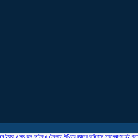
ানে ইয়াবা ও সার জব্দ, আটক ৫
টেকনাফ-উখিয়ায় র‌্যাবের অভিযানে সাজাপ্রাপ্ত দুই পল