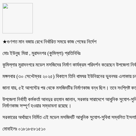
★গুণগত মান বজায় রেখে নির্ধারিত সময়ে কাজ শেষের নির্দেশ
মোঃ ইউনুছ মিয়া , মুরাদনগর (কুমিল্লা) প্রতিনিধিঃ
কুমিল্লার মুরাদনগরে মডেল মসজিদের নির্মাণ কার্যক্রম পরিদর্শন করেছেন উপজেলা নির্
মঙ্গলবার (৩০ সেপ্টেম্বর ২০২৫) বিকালে তিনি ধামঘর ইউনিয়নের ভুবনঘর এলাকায় চলমা
জানা যায়, ৫ই আগস্টের পর থেকে মসজিদটির নির্মাণকাজ বন্ধ ছিল। তবে সংশ্লিষ্ট কর্
উপজেলা নির্বাহী কর্মকর্তা আবদুর রহমান জানান, সরকার সারাদেশে আধুনিক সুযোগ-সুব
নির্মাণকাজ সম্পূর্ণ হওয়ার সম্ভাবনা রয়েছে।
সরকারের অর্থায়নে নির্মিত এই মডেল মসজিদটি আধুনিক সুযোগ-সুবিধা সম্বলিত ইসলামি
মোবাইলঃ ০১৮১৮৫৮১৫১০