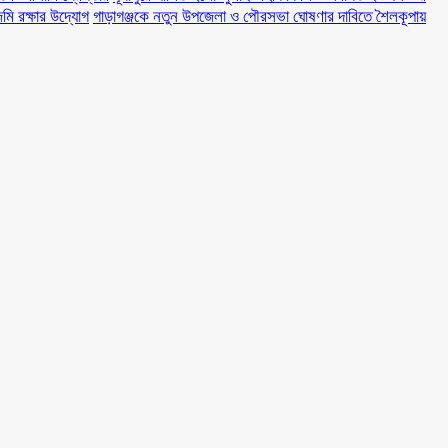
মি রক্ষার উদ্যোগ
গাড়াগঞ্জকে নতুন উপজেলা ও পৌরসভা ঘোষণার দাবিতে শৈলকূপায়