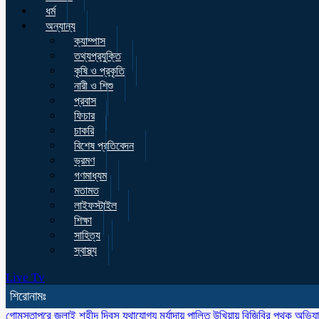
ধর্ম
অন্যান্য
ক্যাম্পাস
তথ্যপ্রযুক্তি
কৃষি ও প্রকৃতি
নারী ও শিশু
প্রবাস
ফিচার
চাকরি
বিশেষ প্রতিবেদন
ভ্রমণ
গণমাধ্যম
মতামত
লাইফস্টাইল
শিক্ষা
সাহিত্য
স্বাস্থ্য
Live Tv
শিরোনামঃ
গোমস্তাপুরে জুলাই শহীদ দিবস যথাযোগ্য মর্যাদায় পালিত
উখিয়ায় বিজিবির পৃথক অভিয