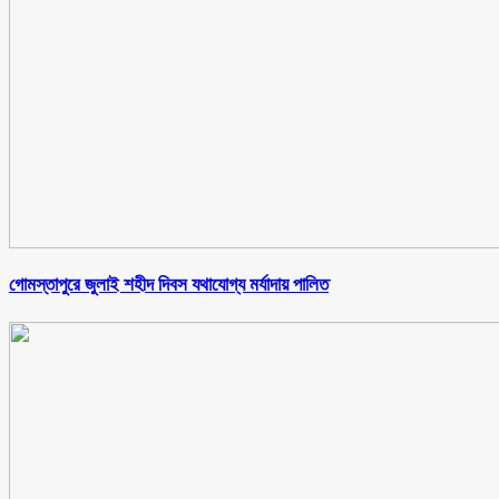
গোমস্তাপুরে জুলাই শহীদ দিবস যথাযোগ্য মর্যাদায় পালিত