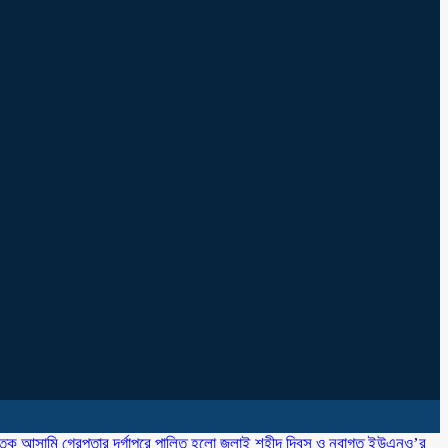
াতক আসামি গ্রেপ্তার
‎দূর্গাপুরে পালিত হলো জুলাই শহীদ দিবস ও নবাগত ইউএনও’র