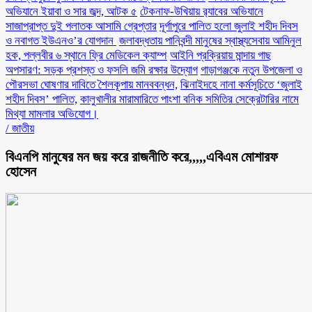
অভিযানে ইয়াবা ও সার জব্দ, আটক ৫
টেকনাফ-উখিয়ায় র‌্যাবের অভিযানে
সাজাপ্রাপ্ত দুই পলাতক আসামি গ্রেপ্তার
‎দূর্গাপুরে পালিত হলো জুলাই শহীদ দিবস
ও নবাগত ইউএনও’র যোগদান ‎
জলাবদ্ধতায় পানিবন্দী মানুষের স্বাস্থ্যসেবায় আমিনুল
হক, পল্লবীর ৬ স্থানে ফ্রি মেডিকেল ক্যাম্প
আইনি প্রক্রিয়ায় মান্দায় গাছ
অপসারণ: সড়ক প্রশস্ত ও ফসলি জমি রক্ষার উদ্যোগ
গাড়াগঞ্জকে নতুন উপজেলা ও
পৌরসভা ঘোষণার দাবিতে শৈলকূপায় মানববন্ধন,
ঝিনাইদহে নানা কর্মসূচিতে ‘জুলাই
শহীদ দিবস’ পালিত,
কালুখালীর মারামারিতে পাংশা বনিক সমিতির সেক্রেটারির নামে
মিথ্যা মামলার অভিযোগ।
/
জাতীয়
বিএনপি মানুষের মন জয় করে রাজনীতি করে,,,,,এবিএম মোশারফ
হোসেন