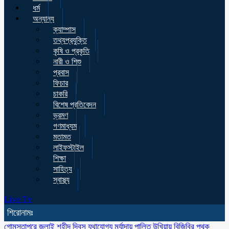
ধর্ম
অন্যান্য
ক্যাম্পাস
তথ্যপ্রযুক্তি
কৃষি ও প্রকৃতি
নারী ও শিশু
প্রবাস
ফিচার
চাকরি
বিশেষ প্রতিবেদন
ভ্রমণ
গণমাধ্যম
মতামত
লাইফস্টাইল
শিক্ষা
সাহিত্য
স্বাস্থ্য
Live Tv
শিরোনামঃ
গোমস্তাপুরে জুলাই শহীদ দিবস যথাযোগ্য মর্যাদায় পালিত
উখিয়ায় বিজিবির পৃথক