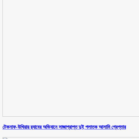
টেকনাফ-উখিয়ায় র‌্যাবের অভিযানে সাজাপ্রাপ্ত দুই পলাতক আসামি গ্রেপ্তার