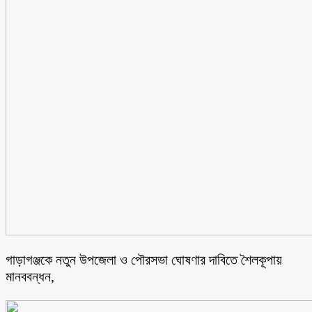
গাড়াগঞ্জকে নতুন উপজেলা ও পৌরসভা ঘোষণার দাবিতে শৈলকূপায়
মানববন্ধন,