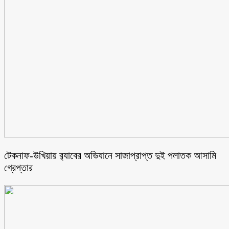
টেকনাফ-উখিয়ায় র‌্যাবের অভিযানে সাজাপ্রাপ্ত দুই পলাতক আসামি
গ্রেপ্তার