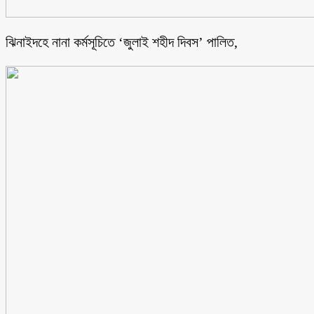
ঝিনাইদহে নানা কর্মসূচিতে ‘জুলাই শহীদ দিবস’ পালিত,