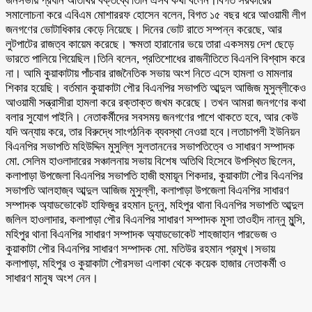
জনসভায় প্রধান অতিথির বক্তব্যে তিনি এসব কথা বলেন।বিগত সরকারের
সমালোচনা করে এবিএম মোশাররফ হোসেন বলেন, বিগত ১৫ বছর ধরে আওয়ামী লীগ
জনগণের ভোটাধিকার কেড়ে নিয়েছে। দিনের ভোট রাতে সম্পন্ন করেছে, আর
লুটপাটের রাজত্ব কায়েম করেছে। ক্ষমতা হারানোর ভয়ে তারা একসময় দেশ ছেড়ে
ভারতে পালিয়ে গিয়েছিল।তিনি বলেন, প্রতিশোধের রাজনীতিতে বিএনপি বিশ্বাস করে
না। আমি কুয়াকাটায় পাঁচবার রাজনৈতিক সভায় অংশ নিতে এসে হামলা ও মামলার
শিকার হয়েছি। বর্তমান কুয়াকাটা পৌর বিএনপির সভাপতি আব্দুল আজিজ মুসুল্লীকেও
আওয়ামী সন্ত্রাসীরা হামলা করে রক্তাক্ত জখম করেছে। তখন আমরা জনগণের কথা
বলার সুযোগ পাইনি। নেতাকর্মীদের সবসময় জনগণের পাশে থাকতে হবে, আর কেউ
যদি অন্যায় করে, তার বিরুদ্ধে সাংগঠনিক ব্যবস্থা নেওয়া হবে।লতাচাপলী ইউনিয়ন
বিএনপির সভাপতি মহিউদ্দিন মুসুল্লি সুলতাননের সভাপতিত্বে ও সাধারণ সম্পাদক
মো. সেলিম হাওলাদারের সঞ্চালনায় সভায় বিশেষ অতিথি হিসেবে উপস্থিত ছিলেন,
কলাপাড়া উপজেলা বিএনপির সভাপতি হাজী হুমায়ূন শিকদার, কুয়াকাটা পৌর বিএনপির
সভাপতি আলহাজ্ব আব্দুল আজিজ মুসুল্লী, কলাপাড়া উপজেলা বিএনপির সাধারণ
সম্পাদক অ্যাডভোকেট হাফিজুর রহমান চুন্নু, মহিপুর থানা বিএনপির সভাপতি আব্দুল
জলিল হাওলাদার, কলাপাড়া পৌর বিএনপির সাধারণ সম্পাদক মুসা তাওহীদ নান্নু মুন্সি,
মহিপুর থানা বিএনপির সাধারণ সম্পাদক অ্যাডভোকেট শাহজাহান পারভেজ ও
কুয়াকাটা পৌর বিএনপির সাধারণ সম্পাদক মো. মতিউর রহমান প্রমুখ।সভায়
কলাপাড়া, মহিপুর ও কুয়াকাটা পৌরসভা এলাকা থেকে কয়েক হাজার নেতাকর্মী ও
সাধারণ মানুষ অংশ নেন।