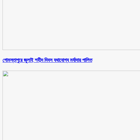
গোমস্তাপুরে জুলাই শহীদ দিবস যথাযোগ্য মর্যাদায় পালিত