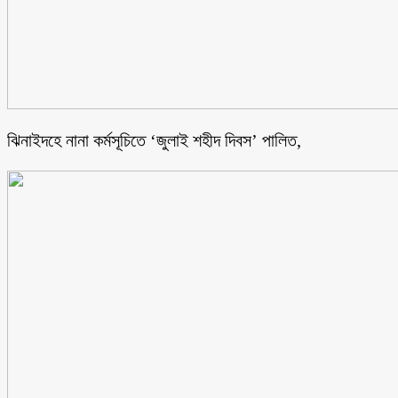
ঝিনাইদহে নানা কর্মসূচিতে ‘জুলাই শহীদ দিবস’ পালিত,