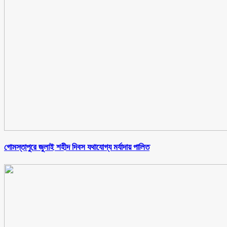
গোমস্তাপুরে জুলাই শহীদ দিবস যথাযোগ্য মর্যাদায় পালিত