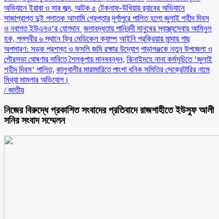
অভিযানে ইয়াবা ও সার জব্দ, আটক ৫
টেকনাফ-উখিয়ায় র‌্যাবের অভিযানে
সাজাপ্রাপ্ত দুই পলাতক আসামি গ্রেপ্তার
‎দূর্গাপুরে পালিত হলো জুলাই শহীদ দিবস
ও নবাগত ইউএনও’র যোগদান ‎
জলাবদ্ধতায় পানিবন্দী মানুষের স্বাস্থ্যসেবায় আমিনুল
হক, পল্লবীর ৬ স্থানে ফ্রি মেডিকেল ক্যাম্প
আইনি প্রক্রিয়ায় মান্দায় গাছ
অপসারণ: সড়ক প্রশস্ত ও ফসলি জমি রক্ষার উদ্যোগ
গাড়াগঞ্জকে নতুন উপজেলা ও
পৌরসভা ঘোষণার দাবিতে শৈলকূপায় মানববন্ধন,
ঝিনাইদহে নানা কর্মসূচিতে ‘জুলাই
শহীদ দিবস’ পালিত,
কালুখালীর মারামারিতে পাংশা বনিক সমিতির সেক্রেটারির নামে
মিথ্যা মামলার অভিযোগ।
/
জাতীয়
নিজের বিরুদ্ধে প্রকাশিত সংবাদের প্রতিবাদে রাজশাহীতে ইউসুফ আলী
সনির সংবাদ সম্মেলন