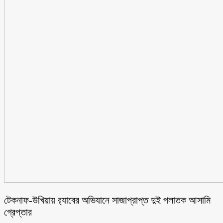
টেকনাফ-উখিয়ায় র‌্যাবের অভিযানে সাজাপ্রাপ্ত দুই পলাতক আসামি
গ্রেপ্তার