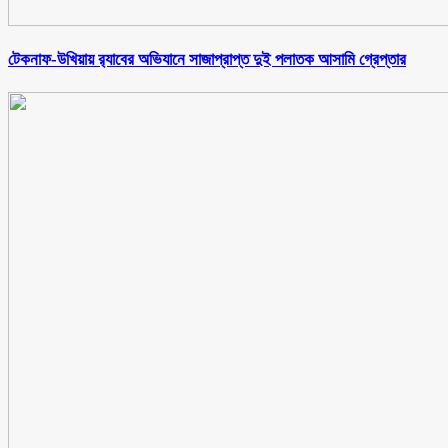
টেকনাফ-উখিয়ায় র‌্যাবের অভিযানে সাজাপ্রাপ্ত দুই পলাতক আসামি গ্রেপ্তার