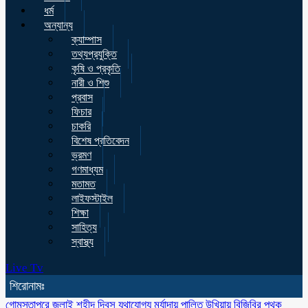
ধর্ম
অন্যান্য
ক্যাম্পাস
তথ্যপ্রযুক্তি
কৃষি ও প্রকৃতি
নারী ও শিশু
প্রবাস
ফিচার
চাকরি
বিশেষ প্রতিবেদন
ভ্রমণ
গণমাধ্যম
মতামত
লাইফস্টাইল
শিক্ষা
সাহিত্য
স্বাস্থ্য
Live Tv
শিরোনামঃ
গোমস্তাপুরে জুলাই শহীদ দিবস যথাযোগ্য মর্যাদায় পালিত
উখিয়ায় বিজিবির পৃথক