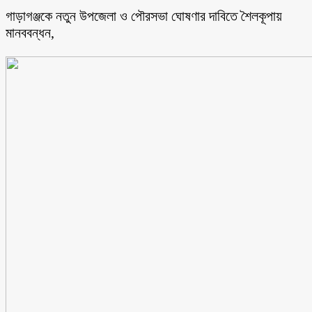
গাড়াগঞ্জকে নতুন উপজেলা ও পৌরসভা ঘোষণার দাবিতে শৈলকূপায়
মানববন্ধন,