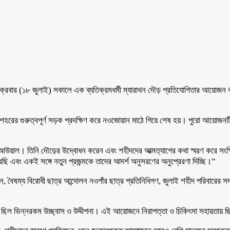
ুক্রবার (১৮ জুলাই) সকালে এক ব্যতিক্রমধর্মী ম্যারাথন দৌড় প্রতিযোগিতার আয়োজন
 শহরের গুরুত্বপূর্ণ সড়ক প্রদক্ষিণ করে নওজোয়ান মাঠে গিয়ে শেষ হয়। পুরো আয়োজনটি
 আউয়াল। তিনি দৌড়ের উদ্বোধন করেন এবং শহীদদের আত্মত্যাগের কথা স্মরণ করে সংক্
রছি এবং একই সঙ্গে নতুন প্রজন্মকে তাদের আদর্শ অনুসরণের অনুপ্রেরণা দিচ্ছি।”
বৈষম্য বিরোধী ছাত্র আন্দোলন নওগাঁর ছাত্র প্রতিনিধিগণ, জুলাই শহীদ পরিবারের সদস্যব
ল ভিন্নরকম উচ্ছ্বাস ও উদ্দীপনা। এই আয়োজনে নিরাপত্তা ও চিকিৎসা সহায়তায় ছিল প