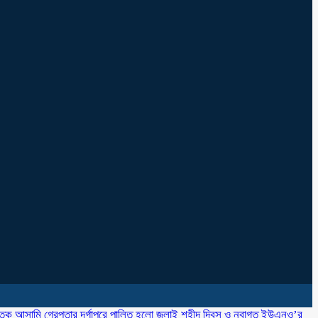
াতক আসামি গ্রেপ্তার
‎দূর্গাপুরে পালিত হলো জুলাই শহীদ দিবস ও নবাগত ইউএনও’র