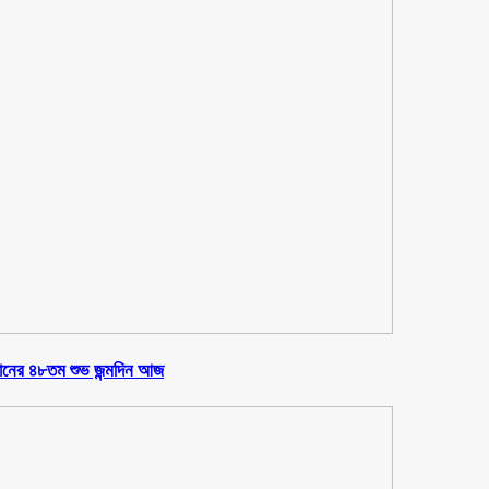
ানের ৪৮তম শুভ জন্মদিন আজ