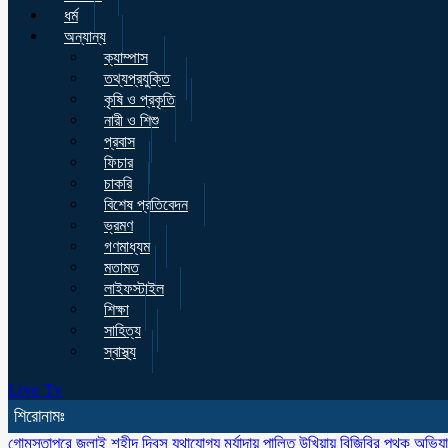
ধর্ম
অন্যান্য
ক্যাম্পাস
তথ্যপ্রযুক্তি
কৃষি ও প্রকৃতি
নারী ও শিশু
প্রবাস
ফিচার
চাকরি
বিশেষ প্রতিবেদন
ভ্রমণ
গণমাধ্যম
মতামত
লাইফস্টাইল
শিক্ষা
সাহিত্য
স্বাস্থ্য
Live Tv
শিরোনামঃ
গোমস্তাপুরে জুলাই শহীদ দিবস যথাযোগ্য মর্যাদায় পালিত
উখিয়ায় বিজিবির পৃথক অভিয