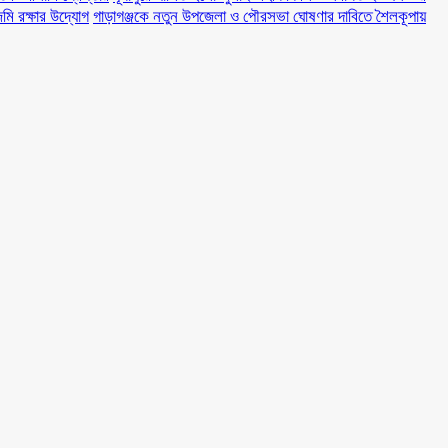
মি রক্ষার উদ্যোগ
গাড়াগঞ্জকে নতুন উপজেলা ও পৌরসভা ঘোষণার দাবিতে শৈলকূপায়