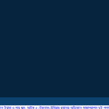
ানে ইয়াবা ও সার জব্দ, আটক ৫
টেকনাফ-উখিয়ায় র‌্যাবের অভিযানে সাজাপ্রাপ্ত দুই পল