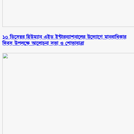
১০ ডিসেম্বর হিউম্যান এইড ইন্টারন্যাশনালের উদ্যোগে মানবাধিকার
দিবস উপলক্ষে আলোচনা সভা ও শোভাযাত্রা