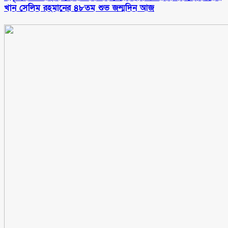
খান সেলিম রহমানের ৪৮তম শুভ জন্মদিন আজ