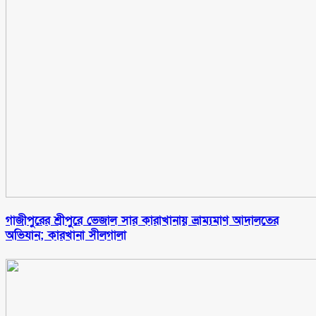
গাজীপুরের শ্রীপুরে ভেজাল সার কারাখানায় ভ্রাম্যমাণ আদালতের
অভিযান; কারখানা সীলগালা