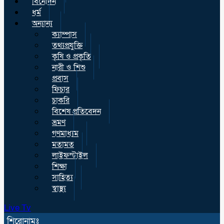
বিনোদন
ধর্ম
অন্যান্য
ক্যাম্পাস
তথ্যপ্রযুক্তি
কৃষি ও প্রকৃতি
নারী ও শিশু
প্রবাস
ফিচার
চাকরি
বিশেষ প্রতিবেদন
ভ্রমণ
গণমাধ্যম
মতামত
লাইফস্টাইল
শিক্ষা
সাহিত্য
স্বাস্থ্য
Live Tv
শিরোনামঃ