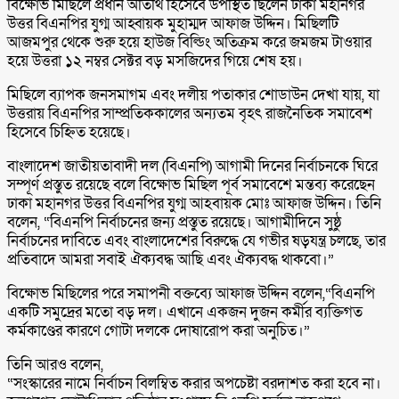
বিক্ষোভ মিছিলে প্রধান অতিথি হিসেবে উপস্থিত ছিলেন ঢাকা মহানগর
উত্তর বিএনপির যুগ্ম আহ্বায়ক মুহাম্মদ আফাজ উদ্দিন। মিছিলটি
আজমপুর থেকে শুরু হয়ে হাউজ বিল্ডিং অতিক্রম করে জমজম টাওয়ার
হয়ে উত্তরা ১২ নম্বর সেক্টর বড় মসজিদের গিয়ে শেষ হয়।
মিছিলে ব্যাপক জনসমাগম এবং দলীয় পতাকার শোডাউন দেখা যায়, যা
উত্তরায় বিএনপির সাম্প্রতিককালের অন্যতম বৃহৎ রাজনৈতিক সমাবেশ
হিসেবে চিহ্নিত হয়েছে।
বাংলাদেশ জাতীয়তাবাদী দল (বিএনপি) আগামী দিনের নির্বাচনকে ঘিরে
সম্পূর্ণ প্রস্তুত রয়েছে বলে বিক্ষোভ মিছিল পূর্ব সমাবেশে মন্তব্য করেছেন
ঢাকা মহানগর উত্তর বিএনপির যুগ্ম আহবায়ক মোঃ আফাজ উদ্দিন। তিনি
বলেন, “বিএনপি নির্বাচনের জন্য প্রস্তুত রয়েছে। আগামীদিনে সুষ্ঠু
নির্বাচনের দাবিতে এবং বাংলাদেশের বিরুদ্ধে যে গভীর ষড়যন্ত্র চলছে, তার
প্রতিবাদে আমরা সবাই ঐক্যবদ্ধ আছি এবং ঐক্যবদ্ধ থাকবো।”
বিক্ষোভ মিছিলের পরে সমাপনী বক্তব্যে আফাজ উদ্দিন বলেন,“বিএনপি
একটি সমুদ্রের মতো বড় দল। এখানে একজন দুজন কর্মীর ব্যক্তিগত
কর্মকাণ্ডের কারণে গোটা দলকে দোষারোপ করা অনুচিত।”
তিনি আরও বলেন,
“সংস্কারের নামে নির্বাচন বিলম্বিত করার অপচেষ্টা বরদাশত করা হবে না।