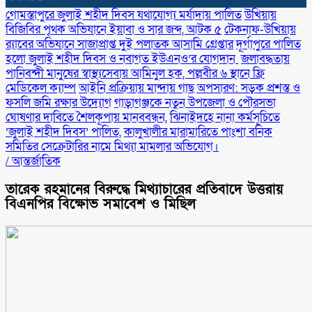
গোমস্তাপুরে জুলাই শহীদ দিবস যথাযোগ্য মর্যাদায় পালিত
উখিয়ায়
বিজিবির পৃথক অভিযানে ইয়াবা ও সার জব্দ, আটক ৫
টেকনাফ-উখিয়ায়
র‌্যাবের অভিযানে সাজাপ্রাপ্ত দুই পলাতক আসামি গ্রেপ্তার
‎দূর্গাপুরে পালিত
হলো জুলাই শহীদ দিবস ও নবাগত ইউএনও’র যোগদান ‎
জলাবদ্ধতায়
পানিবন্দী মানুষের স্বাস্থ্যসেবায় আমিনুল হক, পল্লবীর ৬ স্থানে ফ্রি
মেডিকেল ক্যাম্প
আইনি প্রক্রিয়ায় মান্দায় গাছ অপসারণ: সড়ক প্রশস্ত ও
ফসলি জমি রক্ষার উদ্যোগ
গাড়াগঞ্জকে নতুন উপজেলা ও পৌরসভা
ঘোষণার দাবিতে শৈলকূপায় মানববন্ধন,
ঝিনাইদহে নানা কর্মসূচিতে
‘জুলাই শহীদ দিবস’ পালিত,
কালুখালীর মারামারিতে পাংশা বনিক
সমিতির সেক্রেটারির নামে মিথ্যা মামলার অভিযোগ।
/
আন্তর্জাতিক
তারেক রহমানের বিরুদ্ধে মিথ্যাচারের প্রতিবাদে উত্তরায়
বিএনপির বিক্ষোভ সমাবেশ ও মিছিল