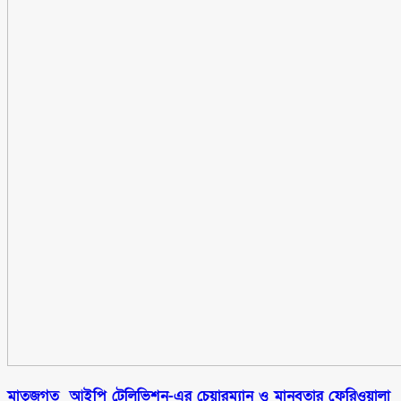
মাতৃজগত আইপি টেলিভিশন-এর চেয়ারম্যান ও মানবতার ফেরিওয়ালা