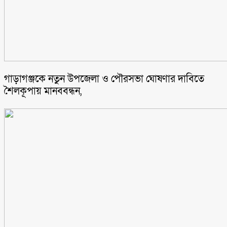
গাড়াগঞ্জকে নতুন উপজেলা ও পৌরসভা ঘোষণার দাবিতে
শৈলকূপায় মানববন্ধন,