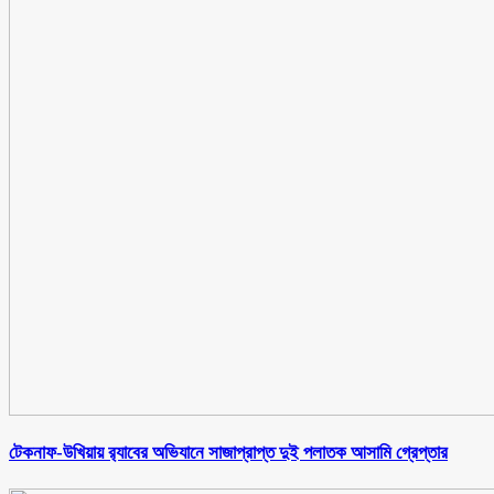
টেকনাফ-উখিয়ায় র‌্যাবের অভিযানে সাজাপ্রাপ্ত দুই পলাতক আসামি গ্রেপ্তার