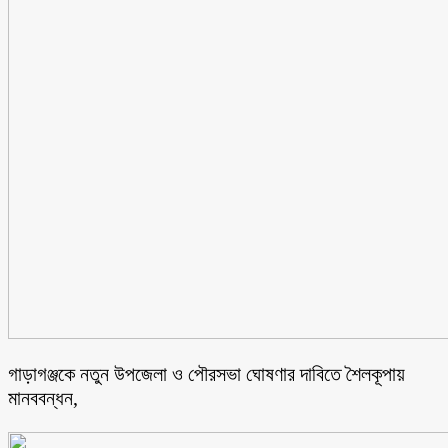
গাড়াগঞ্জকে নতুন উপজেলা ও পৌরসভা ঘোষণার দাবিতে শৈলকূপায়
মানববন্ধন,