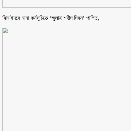
ঝিনাইদহে নানা কর্মসূচিতে ‘জুলাই শহীদ দিবস’ পালিত,