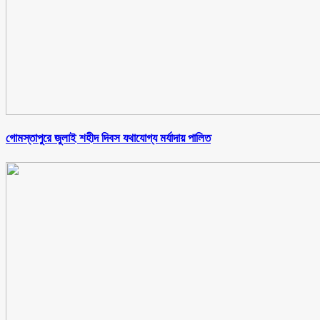
গোমস্তাপুরে জুলাই শহীদ দিবস যথাযোগ্য মর্যাদায় পালিত