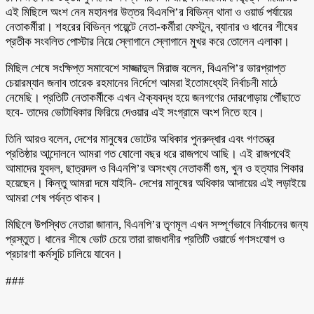
এই মিছিলে অংশ নেন মহানগর উত্তর বিএনপি’র বিভিন্ন থানা ও ওয়ার্ড পর্যায়ের
নেতাকর্মীরা। শহরের বিভিন্ন পয়েন্টে নেতা-কর্মীরা ফেস্টুন, ব্যানার ও ধানের শীষের
প্রতীক সংবলিত পোস্টার নিয়ে স্লোগানে স্লোগানে মুখর করে তোলেন এলাকা।
মিছিল শেষে সংক্ষিপ্ত সমাবেশে সাজ্জাদুল মিরাজ বলেন, বিএনপি’র ভারপ্রাপ্ত
চেয়ারম্যান জনাব তারেক রহমানের নির্দেশে আমরা ইতোমধ্যেই নির্বাচনী মাঠে
নেমেছি। প্রতিটি নেতাকর্মীকে এখন ঐক্যবদ্ধ হয়ে জনগণের দোরগোড়ায় পৌঁছাতে
হবে- তাদের ভোটাধিকার ফিরিয়ে দেওয়ার এই সংগ্রামে অংশ নিতে হবে।
তিনি আরও বলেন, দেশের মানুষের ভোটের অধিকার পুনরুদ্ধার এবং গণতন্ত্র
প্রতিষ্ঠার আন্দোলনে আমরা গত ষোলো বছর ধরে রাজপথে আছি। এই রাজপথেই
আমাদের যুবদল, ছাত্রদল ও বিএনপি’র অসংখ্য নেতাকর্মী গুম, খুন ও হত্যার শিকার
হয়েছেন। কিন্তু আমরা দমে যাইনি- দেশের মানুষের অধিকার আদায়ের এই লড়াইয়ে
আমরা শেষ পর্যন্ত থাকব।
মিছিলে উপস্থিত নেতারা জানান, বিএনপি’র তৃণমূল এখন সম্পূর্ণভাবে নির্বাচনের জন্য
প্রস্তুত। ধানের শীষে ভোট চেয়ে তারা রাজধানীর প্রতিটি ওয়ার্ডে গণসংযোগ ও
প্রচারণা কর্মসূচি চালিয়ে যাবেন।
###