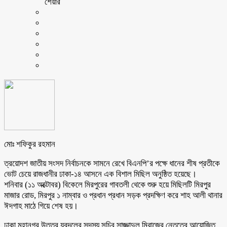
শেয়ার
মোঃ শফিকুর রহমান
ত্রয়োদশ জাতীয় সংসদ নির্বাচনকে সামনে রেখে বিএনপি’র পক্ষে ধানের শীষ প্রতীকে
ভোট চেয়ে রাজধানীর ঢাকা-১৪ আসনে এক বিশাল মিছিল অনুষ্ঠিত হয়েছে।
শনিবার (১১ অক্টোবর) বিকেলে মিরপুরের গাবতলী থেকে শুরু হয়ে মিছিলটি মিরপুর
মাজার রোড, মিরপুর ১ নাম্বার ও প্রধান প্রধান সড়ক প্রদক্ষিণ করে শাহ আলী থানার
ঈদগাহ মাঠে গিয়ে শেষ হয়।
ঢাকা মহানগর উত্তর যুবদলের সদস্য সচিব সাজ্জাদুল মিরাজের নেতৃত্বে আয়োজিত