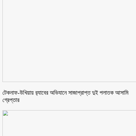
টেকনাফ-উখিয়ায় র‌্যাবের অভিযানে সাজাপ্রাপ্ত দুই পলাতক আসামি
গ্রেপ্তার