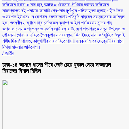
অভিযানে ইয়াবা ও সার জব্দ, আটক ৫
টেকনাফ-উখিয়ায় র‌্যাবের অভিযানে
সাজাপ্রাপ্ত দুই পলাতক আসামি গ্রেপ্তার
‎দূর্গাপুরে পালিত হলো জুলাই শহীদ দিবস
ও নবাগত ইউএনও’র যোগদান ‎
জলাবদ্ধতায় পানিবন্দী মানুষের স্বাস্থ্যসেবায় আমিনুল
হক, পল্লবীর ৬ স্থানে ফ্রি মেডিকেল ক্যাম্প
আইনি প্রক্রিয়ায় মান্দায় গাছ
অপসারণ: সড়ক প্রশস্ত ও ফসলি জমি রক্ষার উদ্যোগ
গাড়াগঞ্জকে নতুন উপজেলা ও
পৌরসভা ঘোষণার দাবিতে শৈলকূপায় মানববন্ধন,
ঝিনাইদহে নানা কর্মসূচিতে ‘জুলাই
শহীদ দিবস’ পালিত,
কালুখালীর মারামারিতে পাংশা বনিক সমিতির সেক্রেটারির নামে
মিথ্যা মামলার অভিযোগ।
/
জাতীয়
ঢাকা-১৪ আসনে ধানের শীষে ভোট চেয়ে যুবদল নেতা সাজ্জাদুল
মিরাজের বিশাল মিছিল