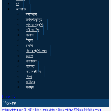
ধর্ম
অন্যান্য
ক্যাম্পাস
তথ্যপ্রযুক্তি
কৃষি ও প্রকৃতি
নারী ও শিশু
প্রবাস
ফিচার
চাকরি
বিশেষ প্রতিবেদন
ভ্রমণ
গণমাধ্যম
মতামত
লাইফস্টাইল
শিক্ষা
সাহিত্য
স্বাস্থ্য
Live Tv
শিরোনামঃ
গোমস্তাপুরে জুলাই শহীদ দিবস যথাযোগ্য মর্যাদায় পালিত
উখিয়ায় বিজিবির পৃথক