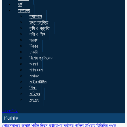
ধর্ম
অন্যান্য
ক্যাম্পাস
তথ্যপ্রযুক্তি
কৃষি ও প্রকৃতি
নারী ও শিশু
প্রবাস
ফিচার
চাকরি
বিশেষ প্রতিবেদন
ভ্রমণ
গণমাধ্যম
মতামত
লাইফস্টাইল
শিক্ষা
সাহিত্য
স্বাস্থ্য
Live Tv
শিরোনামঃ
গোমস্তাপুরে জুলাই শহীদ দিবস যথাযোগ্য মর্যাদায় পালিত
উখিয়ায় বিজিবির পৃথক