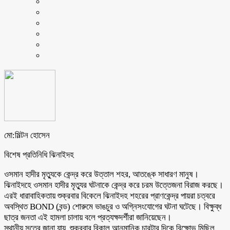
মো:মিল্টন হোসেন
বিশেষ প্রতিনিধি ঝিনাইদহ
ওসমান হাদীর মৃত্যুকে কেন্দ্র করে উত্তাল শহর, আতঙ্কে সাধারণ মানুষ।
ঝিনাইদহে ওসমান হাদীর মৃত্যুর ঘটনাকে কেন্দ্র করে চরম উত্তেজনা বিরাজ করছে।
এরই ধারাবাহিকতায় শুক্রবার বিকেলে ঝিনাইদহ শহরের প্রাণকেন্দ্র পায়রা চত্বরে
অবস্থিত BOND (বন্ড) শোরুমে ভাঙচুর ও অগ্নিসংযোগের ঘটনা ঘটেছে। বিক্ষুব্ধ
ছাত্র জনতা এই হামলা চালায় বলে প্রত্যক্ষদর্শীরা জানিয়েছেন।
স্থানীয় সূত্রে জানা যায়, শুক্রবার বিকাল আনুমানিক চারটার দিকে বিক্ষোভ মিছিল