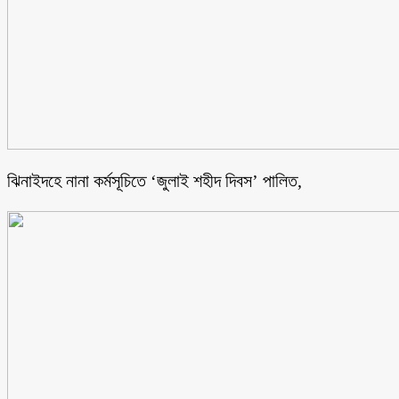
ঝিনাইদহে নানা কর্মসূচিতে ‘জুলাই শহীদ দিবস’ পালিত,