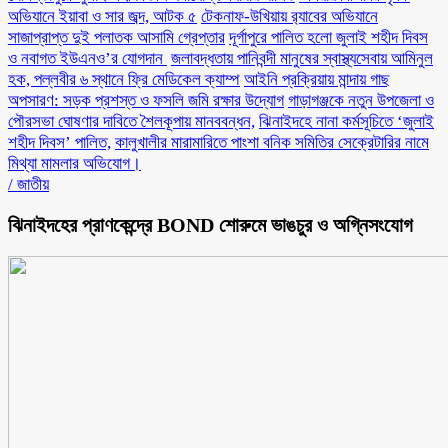
অভিযানে ইয়াবা ও সার জব্দ, আটক ৫
টেকনাফ-উখিয়ায় র‌্যাবের অভিযানে
সাজাপ্রাপ্ত দুই পলাতক আসামি গ্রেপ্তার
‎দূর্গাপুরে পালিত হলো জুলাই শহীদ দিবস
ও নবাগত ইউএনও’র যোগদান ‎
জলাবদ্ধতায় পানিবন্দী মানুষের স্বাস্থ্যসেবায় আমিনুল
হক, পল্লবীর ৬ স্থানে ফ্রি মেডিকেল ক্যাম্প
আইনি প্রক্রিয়ায় মান্দায় গাছ
অপসারণ: সড়ক প্রশস্ত ও ফসলি জমি রক্ষার উদ্যোগ
গাড়াগঞ্জকে নতুন উপজেলা ও
পৌরসভা ঘোষণার দাবিতে শৈলকূপায় মানববন্ধন,
ঝিনাইদহে নানা কর্মসূচিতে ‘জুলাই
শহীদ দিবস’ পালিত,
কালুখালীর মারামারিতে পাংশা বনিক সমিতির সেক্রেটারির নামে
মিথ্যা মামলার অভিযোগ।
/
জাতীয়
ঝিনাইদহের প্রাণকেন্দ্রে BOND শোরুমে ভাঙচুর ও অগ্নিসংযোগ