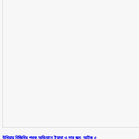
উখিয়ায় বিজিবির পৃথক অভিযানে ইয়াবা ও সার জব্দ, আটক ৫