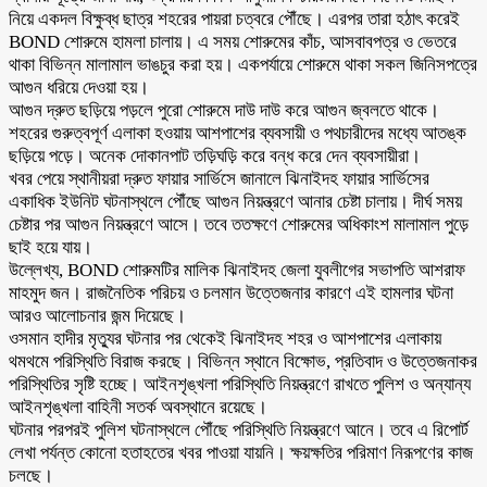
নিয়ে একদল বিক্ষুব্ধ ছাত্র শহরের পায়রা চত্বরে পৌঁছে। এরপর তারা হঠাৎ করেই
BOND শোরুমে হামলা চালায়। এ সময় শোরুমের কাঁচ, আসবাবপত্র ও ভেতরে
থাকা বিভিন্ন মালামাল ভাঙচুর করা হয়। একপর্যায়ে শোরুমে থাকা সকল জিনিসপত্রে
আগুন ধরিয়ে দেওয়া হয়।
আগুন দ্রুত ছড়িয়ে পড়লে পুরো শোরুমে দাউ দাউ করে আগুন জ্বলতে থাকে।
শহরের গুরুত্বপূর্ণ এলাকা হওয়ায় আশপাশের ব্যবসায়ী ও পথচারীদের মধ্যে আতঙ্ক
ছড়িয়ে পড়ে। অনেক দোকানপাট তড়িঘড়ি করে বন্ধ করে দেন ব্যবসায়ীরা।
খবর পেয়ে স্থানীয়রা দ্রুত ফায়ার সার্ভিসে জানালে ঝিনাইদহ ফায়ার সার্ভিসের
একাধিক ইউনিট ঘটনাস্থলে পৌঁছে আগুন নিয়ন্ত্রণে আনার চেষ্টা চালায়। দীর্ঘ সময়
চেষ্টার পর আগুন নিয়ন্ত্রণে আসে। তবে ততক্ষণে শোরুমের অধিকাংশ মালামাল পুড়ে
ছাই হয়ে যায়।
উল্লেখ্য, BOND শোরুমটির মালিক ঝিনাইদহ জেলা যুবলীগের সভাপতি আশরাফ
মাহমুদ জন। রাজনৈতিক পরিচয় ও চলমান উত্তেজনার কারণে এই হামলার ঘটনা
আরও আলোচনার জন্ম দিয়েছে।
ওসমান হাদীর মৃত্যুর ঘটনার পর থেকেই ঝিনাইদহ শহর ও আশপাশের এলাকায়
থমথমে পরিস্থিতি বিরাজ করছে। বিভিন্ন স্থানে বিক্ষোভ, প্রতিবাদ ও উত্তেজনাকর
পরিস্থিতির সৃষ্টি হচ্ছে। আইনশৃঙ্খলা পরিস্থিতি নিয়ন্ত্রণে রাখতে পুলিশ ও অন্যান্য
আইনশৃঙ্খলা বাহিনী সতর্ক অবস্থানে রয়েছে।
ঘটনার পরপরই পুলিশ ঘটনাস্থলে পৌঁছে পরিস্থিতি নিয়ন্ত্রণে আনে। তবে এ রিপোর্ট
লেখা পর্যন্ত কোনো হতাহতের খবর পাওয়া যায়নি। ক্ষয়ক্ষতির পরিমাণ নিরূপণের কাজ
চলছে।