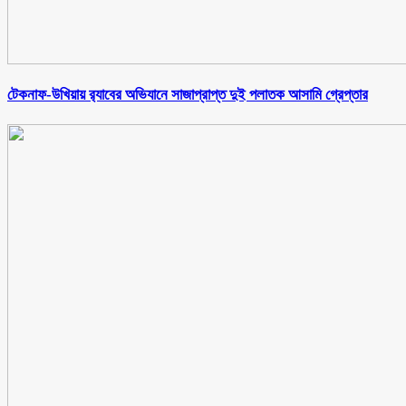
টেকনাফ-উখিয়ায় র‌্যাবের অভিযানে সাজাপ্রাপ্ত দুই পলাতক আসামি গ্রেপ্তার