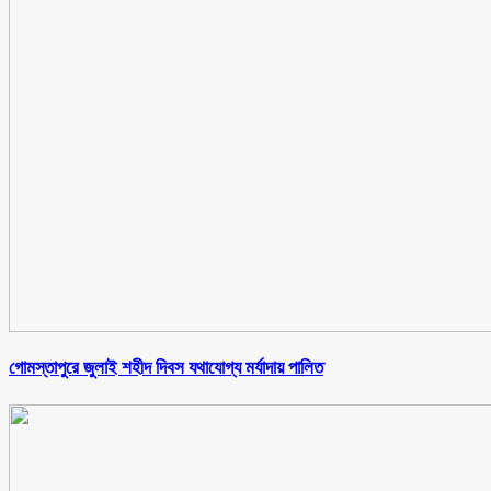
গোমস্তাপুরে জুলাই শহীদ দিবস যথাযোগ্য মর্যাদায় পালিত