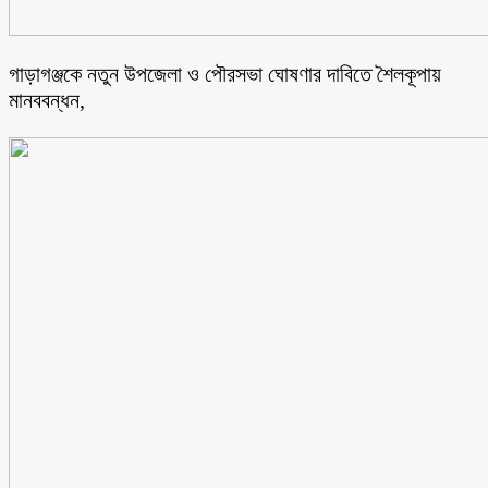
গাড়াগঞ্জকে নতুন উপজেলা ও পৌরসভা ঘোষণার দাবিতে শৈলকূপায়
মানববন্ধন,