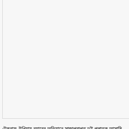
টেকনাফ-উখিয়ায় র‌্যাবের অভিযানে সাজাপ্রাপ্ত দুই পলাতক আসামি