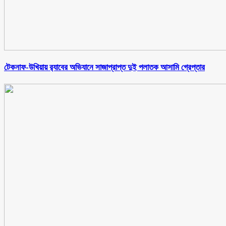
টেকনাফ-উখিয়ায় র‌্যাবের অভিযানে সাজাপ্রাপ্ত দুই পলাতক আসামি গ্রেপ্তার