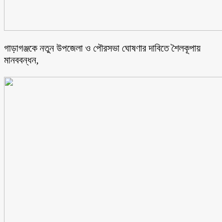
গাড়াগঞ্জকে নতুন উপজেলা ও পৌরসভা ঘোষণার দাবিতে শৈলকূপায়
মানববন্ধন,