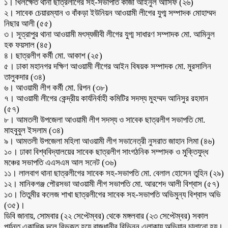
১। খিলক্ষেত থানা ছাত্রলীগের সহ-সভাপতি কাজী আইনুল আসিফ (২৬)
২। সাবেক চেয়ারম্যান ও বাঁকড়া ইউনিয়ন আওয়ামী লীগের যুগ্ম সম্পাদক মোহাম্মদ
নিছার আলী (৫৫)
৩। সূত্রাপুর থানা আওয়ামী মৎস্যজীবী লীগের যুগ্ম সাধারণ সম্পাদক মো. আমিনুল
হক ফয়সাল (৪৫)
৪। ছাত্রলীগ কর্মী মো. আকাশ (২৫)
৫। ঢাকা মহানগর দক্ষিণ আওয়ামী লীগের আইন বিষয়ক সম্পাদক মো. মুরসালিন
তালুকদার (৩৪)
৬। আওয়ামী লীগ কর্মী মো. রিপন (৩৮)
৭। আওয়ামী লীগের কেন্দ্রীয় কার্যনির্বাহী কমিটির সদস্য মুহম্মদ আনিসুর রহমান
(৫৭)
৮। আমতলী উপজেলা আওয়ামী লীগ সদস্য ও সাবেক ছাত্রলীগ সভাপতি মো.
মাহবুবুল ইসলাম (৩৪)
৯। আমতলী উপজেলা মহিলা আওয়ামী লীগ সভানেত্রী নুসরাত জাহান লিমা (৪৬)
১০। ঢাকা বিশ্ববিদ্যালয়ের সাবেক ছাত্রলীগ সাংগঠনিক সম্পাদক ও মুক্তিযুদ্ধ
মঞ্চের সভাপতি এএসএম আল সনেট (৩৬)
১১। লালবাগ থানা ছাত্রলীগের সাবেক সহ-সভাপতি মো. বেলাল হোসেন তুহিন (২৯)
১২। মানিকগঞ্জ পৌরসভা আওয়ামী লীগ সভাপতি মো. আরশেদ আলী বিশ্বাস (৫৭)
১৩। তিতুমীর কলেজ শাখা ছাত্রলীগের সাবেক সহ-সভাপতি অভিমুন্য বিশ্বাস অভি
(৩৫)।
ডিবি জানায়, সোমবার (২২ সেপ্টেম্বর) থেকে মঙ্গলবার (২৩ সেপ্টেম্বর) সকাল
পর্যন্ত একাধিক দলে বিভক্ত হয়ে রাজধানীর বিভিন্ন এলাকায় অভিযান চালানো হয়।