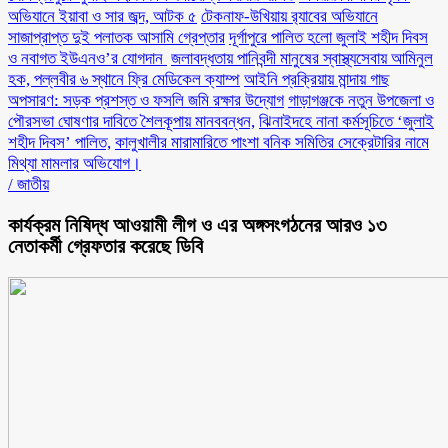
অভিযানে ইয়াবা ও সার জব্দ, আটক ৫
টেকনাফ-উখিয়ায় র‌্যাবের অভিযানে
সাজাপ্রাপ্ত দুই পলাতক আসামি গ্রেপ্তার
‎দূর্গাপুরে পালিত হলো জুলাই শহীদ দিবস
ও নবাগত ইউএনও’র যোগদান ‎
জলাবদ্ধতায় পানিবন্দী মানুষের স্বাস্থ্যসেবায় আমিনুল
হক, পল্লবীর ৬ স্থানে ফ্রি মেডিকেল ক্যাম্প
আইনি প্রক্রিয়ায় মান্দায় গাছ
অপসারণ: সড়ক প্রশস্ত ও ফসলি জমি রক্ষার উদ্যোগ
গাড়াগঞ্জকে নতুন উপজেলা ও
পৌরসভা ঘোষণার দাবিতে শৈলকূপায় মানববন্ধন,
ঝিনাইদহে নানা কর্মসূচিতে ‘জুলাই
শহীদ দিবস’ পালিত,
কালুখালীর মারামারিতে পাংশা বনিক সমিতির সেক্রেটারির নামে
মিথ্যা মামলার অভিযোগ।
/
জাতীয়
কার্যক্রম নিষিদ্ধ আওয়ামী লীগ ও এর অঙ্গসংগঠনের আরও ১৩
নেতাকর্মী গ্রেফতার করেছে ডিবি