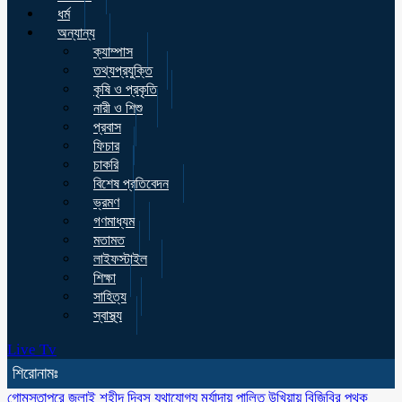
ধর্ম
অন্যান্য
ক্যাম্পাস
তথ্যপ্রযুক্তি
কৃষি ও প্রকৃতি
নারী ও শিশু
প্রবাস
ফিচার
চাকরি
বিশেষ প্রতিবেদন
ভ্রমণ
গণমাধ্যম
মতামত
লাইফস্টাইল
শিক্ষা
সাহিত্য
স্বাস্থ্য
Live Tv
শিরোনামঃ
গোমস্তাপুরে জুলাই শহীদ দিবস যথাযোগ্য মর্যাদায় পালিত
উখিয়ায় বিজিবির পৃথক