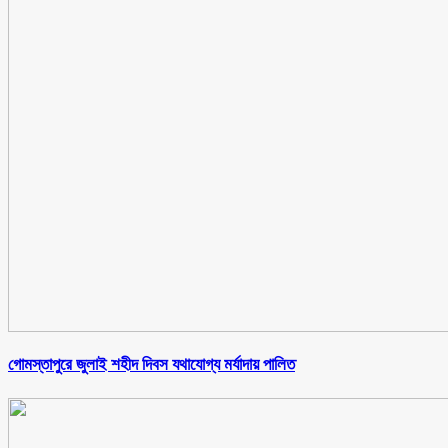
গোমস্তাপুরে জুলাই শহীদ দিবস যথাযোগ্য মর্যাদায় পালিত