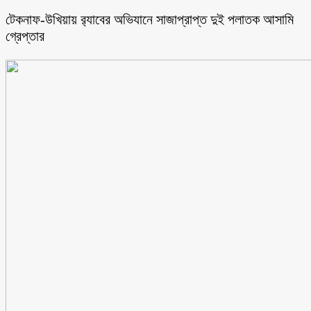
টেকনাফ-উখিয়ায় র‌্যাবের অভিযানে সাজাপ্রাপ্ত দুই পলাতক আসামি
গ্রেপ্তার