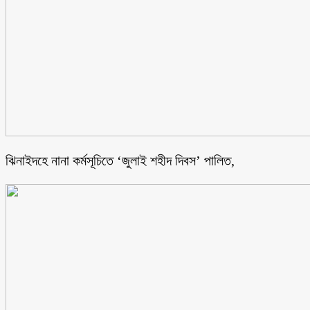
ঝিনাইদহে নানা কর্মসূচিতে ‘জুলাই শহীদ দিবস’ পালিত,