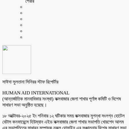
শেয়ার
সাঈদা সুলতানা সিনিয়র স্টাফ রিপোর্টার
HUMAN AID INTERNATIONAL
(আন্তর্জাতিক মানবাধিকার সংস্থা) কক্সবাজার জেলা শাখার পূর্ণাঙ্গ কমিটি ও বিশেষ
সাধারণ সভা অনুষ্ঠিত হয়েছে।
১৮ অক্টোবর-২০২৫ ইং শনিবার ১২ ঘটিকার সময় কক্সবাজার সুগন্ধা সংলগ্ন হোটেল
বেটাস কনফারেন্সে হিউম্যান এইড কক্সবাজার জেলা শাখার সভাপতি খোরশেদ আলম
এর সভাপতিত্বে সাধারন সম্পাদক নুরুল হোসাইন এর সঞ্চালনায় বিশেষ সাধারণ সভা