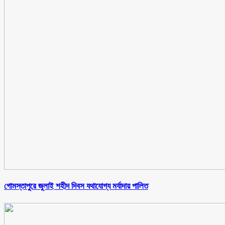
গোমস্তাপুরে জুলাই শহীদ দিবস যথাযোগ্য মর্যাদায় পালিত