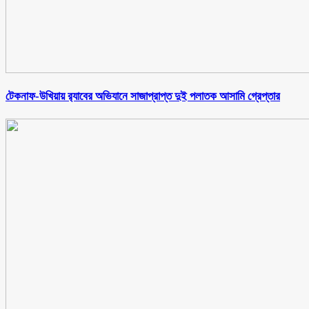
টেকনাফ-উখিয়ায় র‌্যাবের অভিযানে সাজাপ্রাপ্ত দুই পলাতক আসামি গ্রেপ্তার