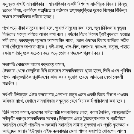
সমুন্নত রাখাই মানবাধিকার। মানবাধিকার একটি বিশদ ও সামগ্রিক বিষয়। কিন্তু
দুঃখের বিষয়, একবিংশ শতাব্দীতে ও বর্তমানে তথ্যপ্রযুক্তির যুগেও বিশ্বের বিভিন্ন
স্থানে মানবাধিকার লঙ্ঘিত হচ্ছে।
পথে পড়ে থাকা মানুষের কথা বলে, ক্ষুধার্ত মানুষের কথা বলে, ভূল চিকিৎসায় মৃত্যুর
মিছিলের সংখ্যা কমিয়ে আনার কথা বলে। ধর্ষণের বিচার বিশেষ ট্রাইব্যুনালে হওয়ার
দাবী রাখে, দ্রব্যমূল্য প্রসঙ্গে আপোষহীন থাকে, ভোল ঔষধের বিষয়ে জাতিকে সঠিক
বার্তা পৌঁছাতে জাগ্রত থাকে। নদী-নালা, খাল-বিল, জলাশয়, বনাঞ্চল, সমুদ্র, পাহাড়
রক্ষায় গণমানুষকে সচেতন করে গড়ে তোলার পদক্ষেপ গ্রহণ করে।
সভাপতি খোরশেদ আলম বক্তব্যে বলেন,
টেকনাফ থেকে তেতুলিয়া যিনি চলেছেন মানবাধিকারের ঝান্ডা হাতে, তিনি এখন পৃথিবীর
পথে- আন্তর্জাতিক প্ল্যাটফর্মের কাজ করার সুযোগ হয়েছে আমাদের নেতা সেহলী
পারভীন।
সর্বপরি হিউম্যান এইড বলতে চায়,এদেশের মানুষ এমন একটি বিচার বিভাগ পাওয়ার
অধিকার রাখে, যেখানে মানবাধিকার সমুন্নত রেখে বিচারকার্য পরিচালনা করা হবে।
তিনি আরো বলেন,এদেশের গর্বিত নারী মানবাধিকার নেতা, কলম সৈনিক, আন্তজার্তিক
স্বীকৃতি প্রাপ্ত মানবাধিকার সংস্থা (হিউম্যান এইড ইন্টারন্যাশনাল’র প্রতিষ্ঠাতা
মহাসচিব সেহলী পারভীন ও সহকারি মহাসচিব সাঈদা সুলতানা এর প্রতি কৃতজ্ঞতা ও
অভিনন্দন জানান হিউম্যান এইড কক্সবাজার জেলা শাখার সভাপতি খোরশেদ আলম।