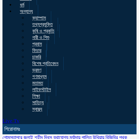
ধর্ম
অন্যান্য
ক্যাম্পাস
তথ্যপ্রযুক্তি
কৃষি ও প্রকৃতি
নারী ও শিশু
প্রবাস
ফিচার
চাকরি
বিশেষ প্রতিবেদন
ভ্রমণ
গণমাধ্যম
মতামত
লাইফস্টাইল
শিক্ষা
সাহিত্য
স্বাস্থ্য
Live Tv
শিরোনামঃ
গোমস্তাপুরে জুলাই শহীদ দিবস যথাযোগ্য মর্যাদায় পালিত
উখিয়ায় বিজিবির পৃথক