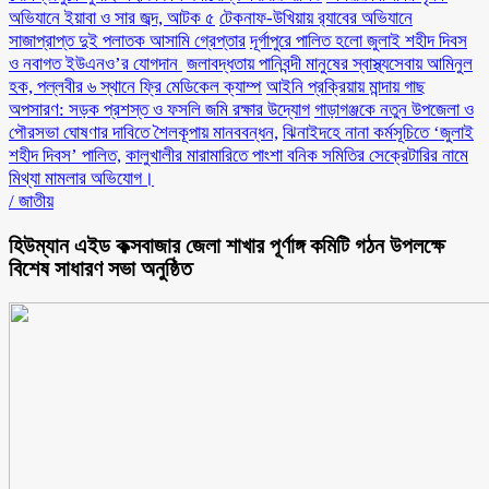
অভিযানে ইয়াবা ও সার জব্দ, আটক ৫
টেকনাফ-উখিয়ায় র‌্যাবের অভিযানে
সাজাপ্রাপ্ত দুই পলাতক আসামি গ্রেপ্তার
‎দূর্গাপুরে পালিত হলো জুলাই শহীদ দিবস
ও নবাগত ইউএনও’র যোগদান ‎
জলাবদ্ধতায় পানিবন্দী মানুষের স্বাস্থ্যসেবায় আমিনুল
হক, পল্লবীর ৬ স্থানে ফ্রি মেডিকেল ক্যাম্প
আইনি প্রক্রিয়ায় মান্দায় গাছ
অপসারণ: সড়ক প্রশস্ত ও ফসলি জমি রক্ষার উদ্যোগ
গাড়াগঞ্জকে নতুন উপজেলা ও
পৌরসভা ঘোষণার দাবিতে শৈলকূপায় মানববন্ধন,
ঝিনাইদহে নানা কর্মসূচিতে ‘জুলাই
শহীদ দিবস’ পালিত,
কালুখালীর মারামারিতে পাংশা বনিক সমিতির সেক্রেটারির নামে
মিথ্যা মামলার অভিযোগ।
/
জাতীয়
হিউম্যান এইড কক্সবাজার জেলা শাখার পূর্ণাঙ্গ কমিটি গঠন উপলক্ষে
বিশেষ সাধারণ সভা অনুষ্ঠিত