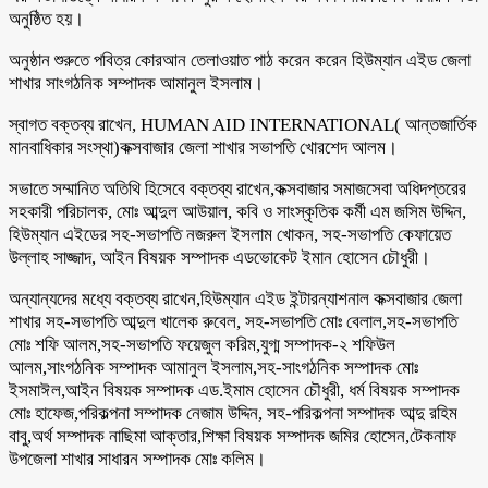
অনুষ্ঠিত হয়।
অনুষ্ঠান শুরুতে পবিত্র কোরআন তেলাওয়াত পাঠ করেন করেন হিউম্যান এইড জেলা
শাখার সাংগঠনিক সম্পাদক আমানুল ইসলাম।
স্বাগত বক্তব্য রাখেন, HUMAN AID INTERNATIONAL( আন্তজার্তিক
মানবাধিকার সংস্থা)কক্সবাজার জেলা শাখার সভাপতি খোরশেদ আলম।
সভাতে সম্মানিত অতিথি হিসেবে বক্তব্য রাখেন,কক্সবাজার সমাজসেবা অধিদপ্তরের
সহকারী পরিচালক, মোঃ আব্দুল আউয়াল, কবি ও সাংস্কৃতিক কর্মী এম জসিম উদ্দিন,
হিউম্যান এইডের সহ-সভাপতি নজরুল ইসলাম খোকন, সহ-সভাপতি কেফায়েত
উল্লাহ সাজ্জাদ, আইন বিষয়ক সম্পাদক এডভোকেট ইমান হোসেন চৌধুরী।
অন্যান্যদের মধ্যে বক্তব্য রাখেন,হিউম্যান এইড ইন্টারন্যাশনাল কক্সবাজার জেলা
শাখার সহ-সভাপতি আব্দুল খালেক রুবেল, সহ-সভাপতি মোঃ বেলাল,সহ-সভাপতি
মোঃ শফি আলম,সহ-সভাপতি ফয়েজুল করিম,যুগ্ম সম্পাদক-২ শফিউল
আলম,সাংগঠনিক সম্পাদক আমানুল ইসলাম,সহ-সাংগঠনিক সম্পাদক মোঃ
ইসমাঈল,আইন বিষয়ক সম্পাদক এড.ইমাম হোসেন চৌধুরী, ধর্ম বিষয়ক সম্পাদক
মোঃ হাফেজ,পরিকল্পনা সম্পাদক নেজাম উদ্দিন, সহ-পরিকল্পনা সম্পাদক আব্দু রহিম
বাবু,অর্থ সম্পাদক নাছিমা আক্তার,শিক্ষা বিষয়ক সম্পাদক জমির হোসেন,টেকনাফ
উপজেলা শাখার সাধারন সম্পাদক মোঃ কলিম।