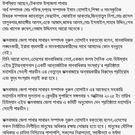
উপস্থিত আছেন,টেকনাফ উপজেলা শাখার
অর্থ সম্পাদক মোঃ শফিক,দপ্তর সম্পাদক ইমান হোসাইন,শিক্ষা ও সাংস্কৃতিক
বিষয়ক সম্পাদক জান্নাতুল ফেরদৌস, জোবাইদা আক্তার,জিন্নাতুল নিশা,মোঃ রাসেল
তালুকদার,জাহাঙ্গীর আলম,একে আজাদ,জাফর আলম,মোঃ ইসমাইল,সাহাব উদ্দিন,শেখ
মোঃ খালেক রুবেল,নেজাম উদ্দিনসহ আরো অনেকে।
কক্সবাজার জেলা শাখার সাধারন সম্পাদক নুরুল হোসাইন বক্তব্যে বলেন, মানবাধিকার
লঙ্ঘনকারী, ইয়াবা ব্যবসায়ী ও মানবপাচারকারীদের সাথে আমাদের কোন বন্ধুত্ব
নেই।
তিনি আরো বলেন,এদেশের মানবাধিকার নেতা,একজন কলম সৈনিক এবং হিউম্যান
এইড ইন্টারন্যাশনাল (একটি আন্তর্জাতিক মানবাধিকার সংস্থা)’র প্রতিষ্ঠাতা
মহাসচিব সেহলী পারভীন এর নেতৃত্বে কক্সবাজারে অন্যায়কারীর বিরুদ্ধে প্রতিরোধ
এবং যুদ্ধ সংগ্রাম লড়াই করা হবে।
কক্সবাজার জেলা শাখার সাধারন সম্পাদক নুরুল হোসাইন এর আবেদনে সহকারি
মহাসচিব সাঈদা সুলতানা ও কেন্দ্রীয় সুপারিশে মঙ্গলবার ৭ অক্টোবর ২০২৫ ইং তারিখ
হিউম্যান এইড কক্সবাজার জেলা শাখার এ কমিটি অনুমোদন দেন প্রতিষ্ঠাতা মহাসচিব
সেহলী পারভীন।
কক্সবাজার জেলা শাখার সাধারন সম্পাদক নুরুল হোসাইন বক্তব্যে বলেন,এদেশের
সকল নির্যাতিত-নিপীড়িত মানুষের অধিকার রক্ষায় সোচ্চার হতে হবে। মানুষের মৌলিক
অধিকার ও চাহিদা নিশ্চিতের পাশাপাশি, সকলের নিরাপত্তা, স্বাধীনতা ও মর্যাদা