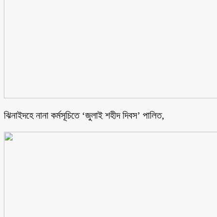
ঝিনাইদহে নানা কর্মসূচিতে ‘জুলাই শহীদ দিবস’ পালিত,