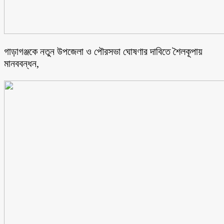
গাড়াগঞ্জকে নতুন উপজেলা ও পৌরসভা ঘোষণার দাবিতে শৈলকূপায়
মানববন্ধন,