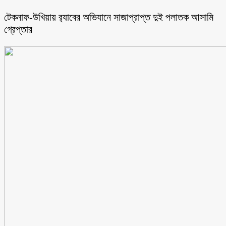
টেকনাফ-উখিয়ায় র‌্যাবের অভিযানে সাজাপ্রাপ্ত দুই পলাতক আসামি
গ্রেপ্তার