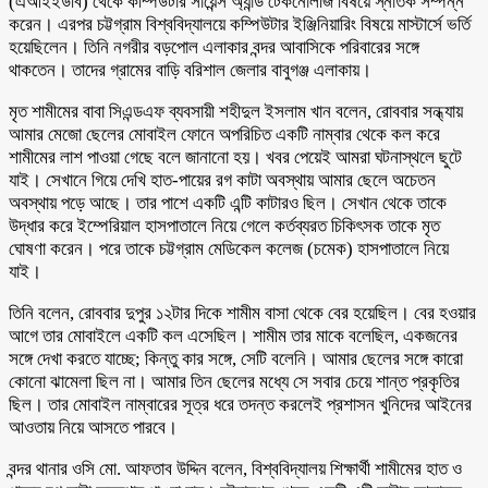
(এআইইউবি) থেকে কম্পিউটার সায়েন্স অ্যান্ড টেকনোলজি বিষয়ে স্নাতক সম্পন্ন
করেন। এরপর চট্টগ্রাম বিশ্ববিদ্যালয়ে কম্পিউটার ইঞ্জিনিয়ারিং বিষয়ে মাস্টার্সে ভর্তি
হয়েছিলেন। তিনি নগরীর বড়পোল এলাকার বন্দর আবাসিকে পরিবারের সঙ্গে
থাকতেন। তাদের গ্রামের বাড়ি বরিশাল জেলার বাবুগঞ্জ এলাকায়।
মৃত শামীমের বাবা সিএন্ডএফ ব্যবসায়ী শহীদুল ইসলাম খান বলেন, রোববার সন্ধ্যায়
আমার মেজো ছেলের মোবাইল ফোনে অপরিচিত একটি নাম্বার থেকে কল করে
শামীমের লাশ পাওয়া গেছে বলে জানানো হয়। খবর পেয়েই আমরা ঘটনাস্থলে ছুটে
যাই। সেখানে গিয়ে দেখি হাত-পায়ের রগ কাটা অবস্থায় আমার ছেলে অচেতন
অবস্থায় পড়ে আছে। তার পাশে একটি এন্টি কাটারও ছিল। সেখান থেকে তাকে
উদ্ধার করে ইম্পেরিয়াল হাসপাতালে নিয়ে গেলে কর্তব্যরত চিকিৎসক তাকে মৃত
ঘোষণা করেন। পরে তাকে চট্টগ্রাম মেডিকেল কলেজ (চমেক) হাসপাতালে নিয়ে
যাই।
তিনি বলেন, রোববার দুপুর ১২টার দিকে শামীম বাসা থেকে বের হয়েছিল। বের হওয়ার
আগে তার মোবাইলে একটি কল এসেছিল। শামীম তার মাকে বলেছিল, একজনের
সঙ্গে দেখা করতে যাচ্ছে; কিন্তু কার সঙ্গে, সেটি বলেনি। আমার ছেলের সঙ্গে কারো
কোনো ঝামেলা ছিল না। আমার তিন ছেলের মধ্যে সে সবার চেয়ে শান্ত প্রকৃতির
ছিল। তার মোবাইল নাম্বারের সূত্র ধরে তদন্ত করলেই প্রশাসন খুনিদের আইনের
আওতায় নিয়ে আসতে পারবে।
বন্দর থানার ওসি মো. আফতাব উদ্দিন বলেন, বিশ্ববিদ্যালয় শিক্ষার্থী শামীমের হাত ও