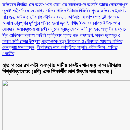
অভিযানে দীর্ঘদিন ধরে আত্মগোপনে থাকা এক সাজাপ্রাপ্ত আসামি আটক
গোমস্তাপুরে
জুলাই শহীদ দিবস যথাযোগ্য মর্যাদায় পালিত
উখিয়ায় বিজিবির পৃথক অভিযানে ইয়াবা ও
সার জব্দ, আটক ৫
টেকনাফ-উখিয়ায় র‌্যাবের অভিযানে সাজাপ্রাপ্ত দুই পলাতক
আসামি গ্রেপ্তার
‎দূর্গাপুরে পালিত হলো জুলাই শহীদ দিবস ও নবাগত ইউএনও’র
যোগদান ‎
জলাবদ্ধতায় পানিবন্দী মানুষের স্বাস্থ্যসেবায় আমিনুল হক, পল্লবীর ৬ স্থানে
ফ্রি মেডিকেল ক্যাম্প
আইনি প্রক্রিয়ায় মান্দায় গাছ অপসারণ: সড়ক প্রশস্ত ও
ফসলি জমি রক্ষার উদ্যোগ
গাড়াগঞ্জকে নতুন উপজেলা ও পৌরসভা ঘোষণার দাবিতে
শৈলকূপায় মানববন্ধন,
ঝিনাইদহে নানা কর্মসূচিতে ‘জুলাই শহীদ দিবস’ পালিত,
/
জাতীয়
হাত-পায়ের রগ কাটা অবস্থায় শামীম মাসউদ খান জয় নামে চট্টগ্রাম
বিশ্ববিদ্যালয়ের (চবি) এক শিক্ষার্থীর লাশ উদ্ধার করা হয়েছে।