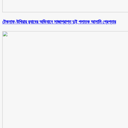
টেকনাফ-উখিয়ায় র‌্যাবের অভিযানে সাজাপ্রাপ্ত দুই পলাতক আসামি গ্রেপ্তার