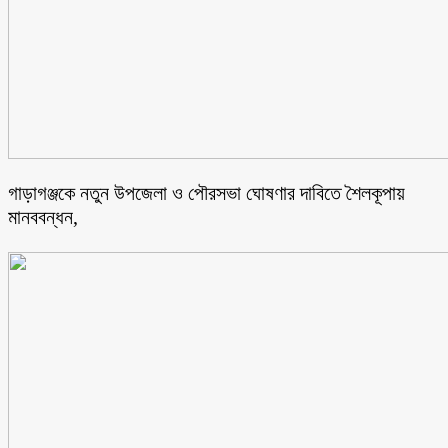
গাড়াগঞ্জকে নতুন উপজেলা ও পৌরসভা ঘোষণার দাবিতে শৈলকূপায়
মানববন্ধন,