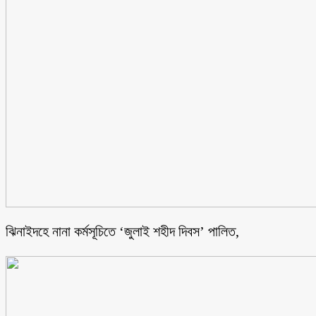
ঝিনাইদহে নানা কর্মসূচিতে ‘জুলাই শহীদ দিবস’ পালিত,