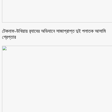
টেকনাফ-উখিয়ায় র‌্যাবের অভিযানে সাজাপ্রাপ্ত দুই পলাতক আসামি
গ্রেপ্তার