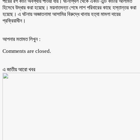
পায়ের রগ কাটা অবস্থায় পাওয়া যায়। ঘটনাস্থল থেকে একটি এন্টি কাটার আলামত
হিসেবে উদ্ধার করা হয়েছে। ময়নাতদন্ত শেষে লাশ পরিবারের কাছে হস্তান্তর করা
হয়েছে। এ ঘটনায় অজ্ঞাতনামা আসামির বিরুদ্ধে থানায় হত্যা মামলা দায়ের
প্রক্রিয়াধীন।
আপনার মতামত লিখুন :
Comments are closed.
এ জাতীয় আরো ‍খবর