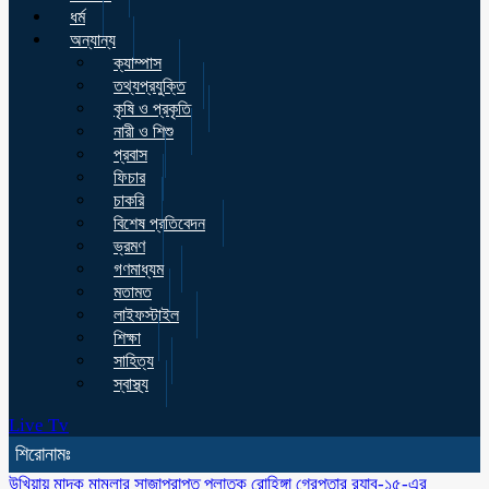
ধর্ম
অন্যান্য
ক্যাম্পাস
তথ্যপ্রযুক্তি
কৃষি ও প্রকৃতি
নারী ও শিশু
প্রবাস
ফিচার
চাকরি
বিশেষ প্রতিবেদন
ভ্রমণ
গণমাধ্যম
মতামত
লাইফস্টাইল
শিক্ষা
সাহিত্য
স্বাস্থ্য
Live Tv
শিরোনামঃ
উখিয়ায় মাদক মামলার সাজাপ্রাপ্ত পলাতক রোহিঙ্গা গ্রেপ্তার র‌্যাব-১৫-এর