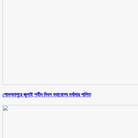
গোমস্তাপুরে জুলাই শহীদ দিবস যথাযোগ্য মর্যাদায় পালিত