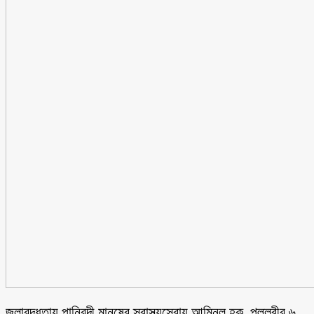
জলাবদ্ধতায় পানিবন্দী মানুষের স্বাস্থ্যসেবায় আমিনুল হক, পল্লবীর ৬