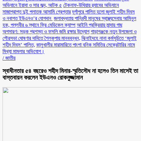
অভিযানে ইয়াবা ও সার জব্দ, আটক ৫
টেকনাফ-উখিয়ায় র‌্যাবের অভিযানে
সাজাপ্রাপ্ত দুই পলাতক আসামি গ্রেপ্তার
‎দূর্গাপুরে পালিত হলো জুলাই শহীদ দিবস
ও নবাগত ইউএনও’র যোগদান ‎
জলাবদ্ধতায় পানিবন্দী মানুষের স্বাস্থ্যসেবায় আমিনুল
হক, পল্লবীর ৬ স্থানে ফ্রি মেডিকেল ক্যাম্প
আইনি প্রক্রিয়ায় মান্দায় গাছ
অপসারণ: সড়ক প্রশস্ত ও ফসলি জমি রক্ষার উদ্যোগ
গাড়াগঞ্জকে নতুন উপজেলা ও
পৌরসভা ঘোষণার দাবিতে শৈলকূপায় মানববন্ধন,
ঝিনাইদহে নানা কর্মসূচিতে ‘জুলাই
শহীদ দিবস’ পালিত,
কালুখালীর মারামারিতে পাংশা বনিক সমিতির সেক্রেটারির নামে
মিথ্যা মামলার অভিযোগ।
/
জাতীয়
স্বাধীনতার ৫৪ বছরেও শহীদ মিনার-স্মৃতিসৌধ না হলেও তিন মাসেই তা
বাস্তবায়ন করলেন ইউএনও রোকনুজ্জামান