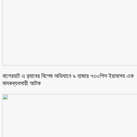
বাগেরহাট এ র‌্যাবের বিশেষ অভিযানে ৯ হাজার ৭৩০পিস ইয়াবাসহ এক
মাদকব্যবসায়ী আটক