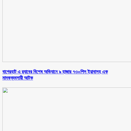
বাগেরহাট এ র‌্যাবের বিশেষ অভিযানে ৯ হাজার ৭৩০পিস ইয়াবাসহ এক
মাদকব্যবসায়ী আটক