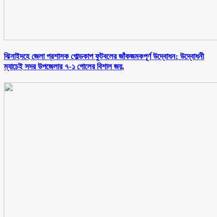
ঝিনাইদহে জেলা প্রশাসক গোল্ডকাপ ফুটবলের জাঁকজমকপূর্ণ উদ্বোধন: উদ্বোধনী
ম্যাচেই সদর উপজেলার ৭-১ গোলের বিশাল জয়,