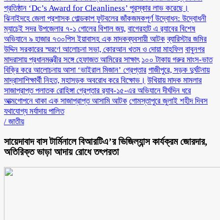
প্রতিষ্ঠান ‘Dc’s Award for Cleanliness’ পুরস্কার লাভ করেছে।
ঝিনাইদহে জেলা প্রশাসক গোল্ডকাপ ফুটবলের জাঁকজমকপূর্ণ উদ্বোধন: উদ্বোধনী
ম্যাচেই সদর উপজেলার ৭-১ গোলের বিশাল জয়,
বাগেরহাট এ র‌্যাবের বিশেষ
অভিযানে ৯ হাজার ৭৩০পিস ইয়াবাসহ এক মাদকব্যবসায়ী আটক
ব্যারিস্টার জমির
উদ্দিন সরকারের স্মরণে আলোচনা সভা, কোরআন খতম ও দোয়া মাহফিল
বাবুনগর
মাদরাসায় প্রধানমন্ত্রীর সঙ্গে হেফাজত আমিরের সাক্ষাৎ
১০০ টাকায় গরুর মাংস-ভাত
বিক্রি করে আলোচনায় আসা ‘ভাইরাল মিজান’ গ্রেপ্তার
গাজীপুরে, সড়ক দুর্ঘটনায়
মাদ্রাসাশিক্ষার্থী নিহত, মহাসড়ক অবরোধ করে বিক্ষোভ।
উখিয়ায় মাদক মামলার
সাজাপ্রাপ্ত পলাতক রোহিঙ্গা গ্রেপ্তার র‌্যাব-১৫-এর অভিযানে দীর্ঘদিন ধরে
আত্মগোপনে থাকা এক সাজাপ্রাপ্ত আসামি আটক
গোমস্তাপুরে জুলাই শহীদ দিবস
যথাযোগ্য মর্যাদায় পালিত
/
জাতীয়
সায়েদাবাদ বাস টার্মিনালে বিআরটিএ’র ভিজিল্যান্স কার্যক্রম জোরদার,
অতিরিক্ত ভাড়া আদায় রোধে তৎপরতা