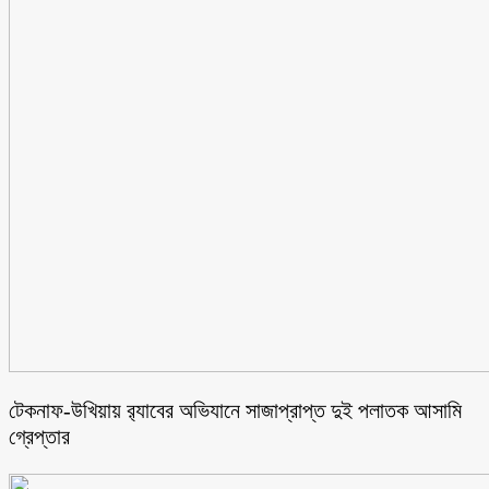
টেকনাফ-উখিয়ায় র‌্যাবের অভিযানে সাজাপ্রাপ্ত দুই পলাতক আসামি
গ্রেপ্তার