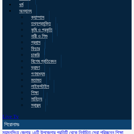
ধর্ম
অন্যান্য
ক্যাম্পাস
তথ্যপ্রযুক্তি
কৃষি ও প্রকৃতি
নারী ও শিশু
প্রবাস
ফিচার
চাকরি
বিশেষ প্রতিবেদন
ভ্রমণ
গণমাধ্যম
মতামত
লাইফস্টাইল
শিক্ষা
সাহিত্য
স্বাস্থ্য
Live Tv
শিরোনামঃ
ময়মনসিংহ জেলার ১৪টি উপজেলার প্রতিটি থেকে নির্বাচিত সেরা পরিচ্ছন্ন শিক্ষা