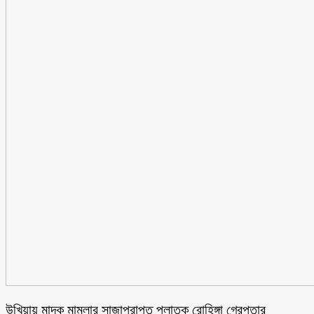
উখিয়ায় মাদক মামলার সাজাপ্রাপ্ত পলাতক রোহিঙ্গা গ্রেপ্তার