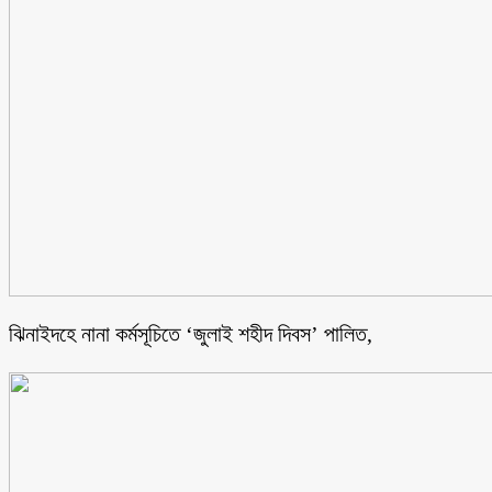
ঝিনাইদহে নানা কর্মসূচিতে ‘জুলাই শহীদ দিবস’ পালিত,