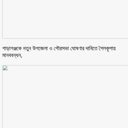
গাড়াগঞ্জকে নতুন উপজেলা ও পৌরসভা ঘোষণার দাবিতে শৈলকূপায়
মানববন্ধন,