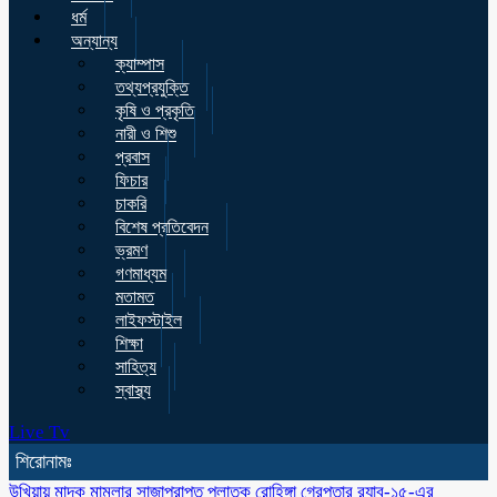
ধর্ম
অন্যান্য
ক্যাম্পাস
তথ্যপ্রযুক্তি
কৃষি ও প্রকৃতি
নারী ও শিশু
প্রবাস
ফিচার
চাকরি
বিশেষ প্রতিবেদন
ভ্রমণ
গণমাধ্যম
মতামত
লাইফস্টাইল
শিক্ষা
সাহিত্য
স্বাস্থ্য
Live Tv
শিরোনামঃ
উখিয়ায় মাদক মামলার সাজাপ্রাপ্ত পলাতক রোহিঙ্গা গ্রেপ্তার র‌্যাব-১৫-এর