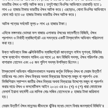
ভারতীয় ঔষধ ও শাড়ি আটক করে। তলুইগাছা বিওপির আভিযানে চারাবাড়ি হতে ১
লাখ ০৫ হাজার টাকার ভারতীয় ঔষধ আটক করে। এছাড়াও, ঘোনা বিওপির আভিযানে
ঘোনা মাঠ হতে ৩৫ হাজার টাকার ভারতীয় ঔষধ আটক করে।
আটক পন্যের সর্বমোট মূল্য ৮ লাখ ২৪ হাজার টাকা।
এদিকে মঙ্গলবার ভোমরা ফল বাজার এলাকার ঔষধের ফামের্সীতে বিজিবি, ঔষধ
প্রশাসন ও নির্বাহী ম্যাজিস্ট্রেট এর সমন্বয়ে একটি টাস্কর্ফোস অভিযান পরিচালনা
করা হয়।
উক্ত অভিযানে বিজ্ঞ এক্সিকিউটিভ ম্যাজিস্ট্রেট জান্নাতুল নাঈম সুগন্ধা, বিজিবির
পক্ষে ক্যাপ্টেন শাদমান সাকিব এর সাথে ১৫ জন বিজিবি সদস্য, ঔষধ পরিদর্শক মোঃ
বাশারাফ হোসেন এবং ০৫ জন পুলিশ সদস্য উপস্থিত ছিলেন।
টাস্কফোর্স অভিযান পরিচালনাকালে সরকার কর্তৃক নিষিদ্ধ ঔষধ বা মেয়াদ উত্তীর্ণ
তারিখের পর কোন ঔষধ বিক্রয় অথবা বিক্রয়ের উদ্দেশ্যে মজুদ বা প্রদর্শন এবং
ফিজিশিয়ান স্যাম্পল জাতীয় ঔষধ বিক্রয় অথবা বিক্রয়ের উদ্দেশ্যে মজুদ বা প্রদর্শন
করার দায়ে ঔষধ ও কসমেটিকস আইন ২০২৩ এর ৪০ (খ) ও (গ) ধারা মোতাবেক
মেসার্স ইয়ানা ফার্মেসী এর মালিক মোঃ সজিব হোসেনকে ৫ হাজার টাকা জরিমানা
হয়।
মেয়াদ উত্তীর্ণ ঔষধ মানুষের জীবনকে ঝুঁকির মধ্যে ফেলে বিধায় জনস্বার্থে বিজিবি’র