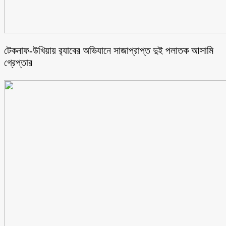
টেকনাফ-উখিয়ায় র‌্যাবের অভিযানে সাজাপ্রাপ্ত দুই পলাতক আসামি
গ্রেপ্তার