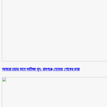
আবারো চাচার হাতে ভাতিজা খুন: রামগঞ্জে নেমেছে শোকের ছায়া