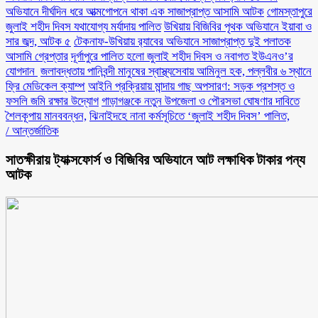
অভিযানে দীর্ঘদিন ধরে আত্মগোপনে থাকা এক সাজাপ্রাপ্ত আসামি আটক
গোমস্তাপুরে
জুলাই শহীদ দিবস যথাযোগ্য মর্যাদায় পালিত
উখিয়ায় বিজিবির পৃথক অভিযানে ইয়াবা ও
সার জব্দ, আটক ৫
টেকনাফ-উখিয়ায় র‌্যাবের অভিযানে সাজাপ্রাপ্ত দুই পলাতক
আসামি গ্রেপ্তার
‎দূর্গাপুরে পালিত হলো জুলাই শহীদ দিবস ও নবাগত ইউএনও’র
যোগদান ‎
জলাবদ্ধতায় পানিবন্দী মানুষের স্বাস্থ্যসেবায় আমিনুল হক, পল্লবীর ৬ স্থানে
ফ্রি মেডিকেল ক্যাম্প
আইনি প্রক্রিয়ায় মান্দায় গাছ অপসারণ: সড়ক প্রশস্ত ও
ফসলি জমি রক্ষার উদ্যোগ
গাড়াগঞ্জকে নতুন উপজেলা ও পৌরসভা ঘোষণার দাবিতে
শৈলকূপায় মানববন্ধন,
ঝিনাইদহে নানা কর্মসূচিতে ‘জুলাই শহীদ দিবস’ পালিত,
/
আন্তর্জাতিক
সাতক্ষীরায় ট্যাক্সফোর্স ও বিজিবির অভিযানে আট লক্ষাধিক টাকার পন্য
আটক