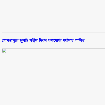
গোমস্তাপুরে জুলাই শহীদ দিবস যথাযোগ্য মর্যাদায় পালিত