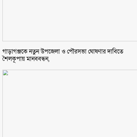
গাড়াগঞ্জকে নতুন উপজেলা ও পৌরসভা ঘোষণার দাবিতে
শৈলকূপায় মানববন্ধন,