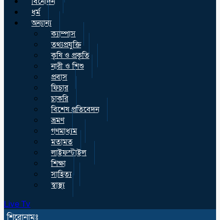
বিনোদন
ধর্ম
অন্যান্য
ক্যাম্পাস
তথ্যপ্রযুক্তি
কৃষি ও প্রকৃতি
নারী ও শিশু
প্রবাস
ফিচার
চাকরি
বিশেষ প্রতিবেদন
ভ্রমণ
গণমাধ্যম
মতামত
লাইফস্টাইল
শিক্ষা
সাহিত্য
স্বাস্থ্য
Live Tv
শিরোনামঃ