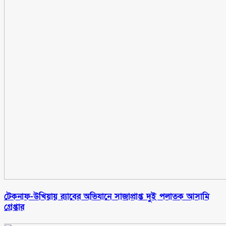
টেকনাফ-উখিয়ায় র‌্যাবের অভিযানে সাজাপ্রাপ্ত দুই পলাতক আসামি
গ্রেপ্তার