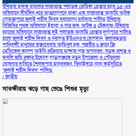
উখিয়ায় মাদক মামলার সাজাপ্রাপ্ত পলাতক রোহিঙ্গা গ্রেপ্তার র‌্যাব-১৫-এর
অভিযানে দীর্ঘদিন ধরে আত্মগোপনে থাকা এক সাজাপ্রাপ্ত আসামি আটক
গোমস্তাপুরে জুলাই শহীদ দিবস যথাযোগ্য মর্যাদায় পালিত
উখিয়ায়
বিজিবির পৃথক অভিযানে ইয়াবা ও সার জব্দ, আটক ৫
টেকনাফ-উখিয়ায়
র‌্যাবের অভিযানে সাজাপ্রাপ্ত দুই পলাতক আসামি গ্রেপ্তার
‎দূর্গাপুরে পালিত
হলো জুলাই শহীদ দিবস ও নবাগত ইউএনও’র যোগদান ‎
জলাবদ্ধতায়
পানিবন্দী মানুষের স্বাস্থ্যসেবায় আমিনুল হক, পল্লবীর ৬ স্থানে ফ্রি
মেডিকেল ক্যাম্প
আইনি প্রক্রিয়ায় মান্দায় গাছ অপসারণ: সড়ক প্রশস্ত ও
ফসলি জমি রক্ষার উদ্যোগ
গাড়াগঞ্জকে নতুন উপজেলা ও পৌরসভা
ঘোষণার দাবিতে শৈলকূপায় মানববন্ধন,
ঝিনাইদহে নানা কর্মসূচিতে
‘জুলাই শহীদ দিবস’ পালিত,
/
জাতীয়
সাতক্ষীরায় ঝড়ে গাছ ভেঙে শিশুর মৃত্যু