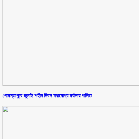
গোমস্তাপুরে জুলাই শহীদ দিবস যথাযোগ্য মর্যাদায় পালিত