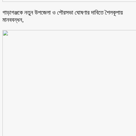
গাড়াগঞ্জকে নতুন উপজেলা ও পৌরসভা ঘোষণার দাবিতে শৈলকূপায়
মানববন্ধন,