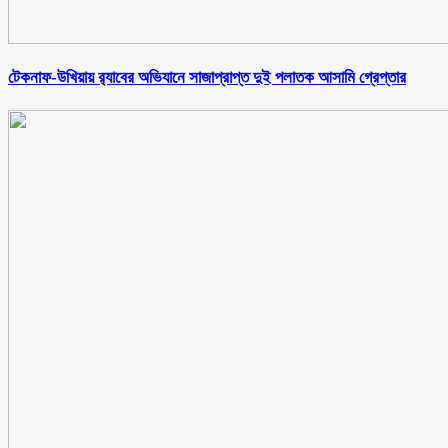
টেকনাফ-উখিয়ায় র‌্যাবের অভিযানে সাজাপ্রাপ্ত দুই পলাতক আসামি গ্রেপ্তার