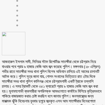
আজহারুল ইসলাম সাদী, সিনিয়র স্টাফ রিপোর্টারঃ সাতক্ষীরা থেকে চট্টগ্রাম নিয়ে
যাওয়ার পথে প্রায় ৯ হাজার কেজি আম জব্দ করেছে পুলিশ। মঙ্গলবার (২৮ এপ্রিল)
গভীর রাতে সাতক্ষীরা সদর থানা পুলিশ বিশেষ অভিযান চালিয়ে এই আমের চালানটি
আটক করে। পুলিশ সূত্র জানা যায়, গোপন সংবাদের ভিত্তিতে রাত ২টার দিকে
সাতক্ষীরা সদর থানা পুলিশ কালিগঞ্জ থেকে চট্টগ্রামগামী একটি ট্রাকে তল্লাশি
চালায়। এ সময় ট্রাকটি থেকে ৩৫১ ক্যারেটে প্রায় ৯ হাজার কেজি আম জব্দ করা
হয়। মুনাফালোভী ব্যবসায়ীরা অপরিপক্ক আমগুলোতে কার্বাইড মিশিয়ে কৃত্রিমভাবে
পাকিয়ে বাজারজাত করার চেষ্টা করছিল বলে জানায় পুলিশ। জনস্বাস্থ্যের জন্য
মারাত্মক ঝুঁকি বিবেচনায় বুধবার দুপুরে জব্দকৃত এসব আম সাতক্ষীরার বিনেরপোতা