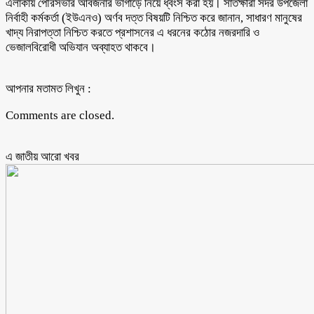
এলাকায় পৌরসভার আবর্জনার ভাগাড়ে নিয়ে ধ্বংস করা হয়। সাতক্ষীরা সদর উপজেলা
নির্বাহী কর্মকর্তা (ইউএনও) অর্ণব দত্ত বিষয়টি নিশ্চিত করে জানান, সাধারণ মানুষের
খাদ্য নিরাপত্তা নিশ্চিত করতে প্রশাসনের এ ধরনের কঠোর নজরদারি ও
ভেজালবিরোধী অভিযান অব্যাহত থাকবে।
আপনার মতামত লিখুন :
Comments are closed.
এ জাতীয় আরো ‍খবর