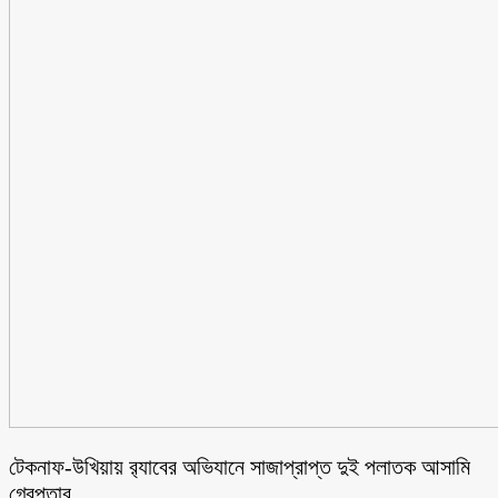
টেকনাফ-উখিয়ায় র‌্যাবের অভিযানে সাজাপ্রাপ্ত দুই পলাতক আসামি
গ্রেপ্তার