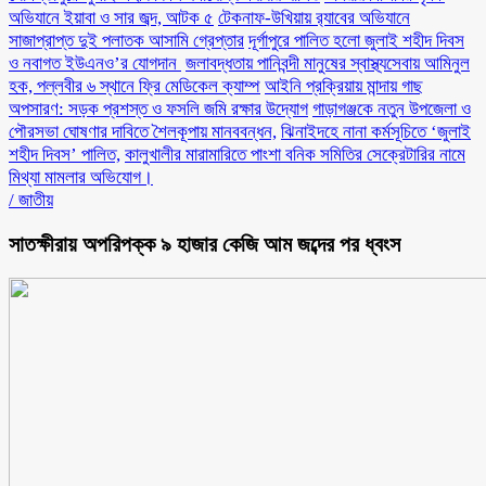
অভিযানে ইয়াবা ও সার জব্দ, আটক ৫
টেকনাফ-উখিয়ায় র‌্যাবের অভিযানে
সাজাপ্রাপ্ত দুই পলাতক আসামি গ্রেপ্তার
‎দূর্গাপুরে পালিত হলো জুলাই শহীদ দিবস
ও নবাগত ইউএনও’র যোগদান ‎
জলাবদ্ধতায় পানিবন্দী মানুষের স্বাস্থ্যসেবায় আমিনুল
হক, পল্লবীর ৬ স্থানে ফ্রি মেডিকেল ক্যাম্প
আইনি প্রক্রিয়ায় মান্দায় গাছ
অপসারণ: সড়ক প্রশস্ত ও ফসলি জমি রক্ষার উদ্যোগ
গাড়াগঞ্জকে নতুন উপজেলা ও
পৌরসভা ঘোষণার দাবিতে শৈলকূপায় মানববন্ধন,
ঝিনাইদহে নানা কর্মসূচিতে ‘জুলাই
শহীদ দিবস’ পালিত,
কালুখালীর মারামারিতে পাংশা বনিক সমিতির সেক্রেটারির নামে
মিথ্যা মামলার অভিযোগ।
/
জাতীয়
সাতক্ষীরায় অপরিপক্ক ৯ হাজার কেজি আম জব্দের পর ধ্বংস