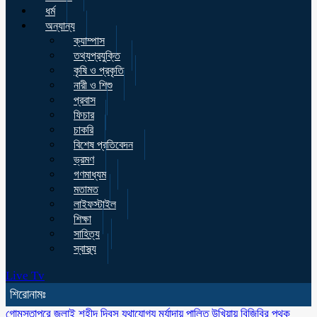
ধর্ম
অন্যান্য
ক্যাম্পাস
তথ্যপ্রযুক্তি
কৃষি ও প্রকৃতি
নারী ও শিশু
প্রবাস
ফিচার
চাকরি
বিশেষ প্রতিবেদন
ভ্রমণ
গণমাধ্যম
মতামত
লাইফস্টাইল
শিক্ষা
সাহিত্য
স্বাস্থ্য
Live Tv
শিরোনামঃ
গোমস্তাপুরে জুলাই শহীদ দিবস যথাযোগ্য মর্যাদায় পালিত
উখিয়ায় বিজিবির পৃথক