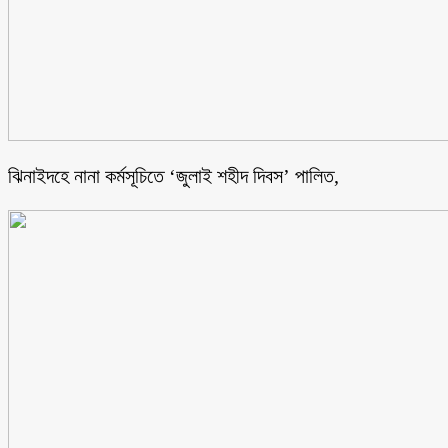
ঝিনাইদহে নানা কর্মসূচিতে ‘জুলাই শহীদ দিবস’ পালিত,