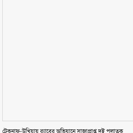
টেকনাফ-উখিয়ায় র‌্যাবের অভিযানে সাজাপ্রাপ্ত দুই পলাতক