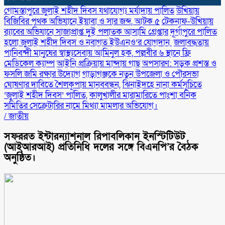
গোমস্তাপুরে জুলাই শহীদ দিবস যথাযোগ্য মর্যাদায় পালিত
উখিয়ায়
বিজিবির পৃথক অভিযানে ইয়াবা ও সার জব্দ, আটক ৫
টেকনাফ-উখিয়ায়
র‌্যাবের অভিযানে সাজাপ্রাপ্ত দুই পলাতক আসামি গ্রেপ্তার
‎দূর্গাপুরে পালিত
হলো জুলাই শহীদ দিবস ও নবাগত ইউএনও’র যোগদান ‎
জলাবদ্ধতায়
পানিবন্দী মানুষের স্বাস্থ্যসেবায় আমিনুল হক, পল্লবীর ৬ স্থানে ফ্রি
মেডিকেল ক্যাম্প
আইনি প্রক্রিয়ায় মান্দায় গাছ অপসারণ: সড়ক প্রশস্ত ও
ফসলি জমি রক্ষার উদ্যোগ
গাড়াগঞ্জকে নতুন উপজেলা ও পৌরসভা
ঘোষণার দাবিতে শৈলকূপায় মানববন্ধন,
ঝিনাইদহে নানা কর্মসূচিতে
‘জুলাই শহীদ দিবস’ পালিত,
কালুখালীর মারামারিতে পাংশা বনিক
সমিতির সেক্রেটারির নামে মিথ্যা মামলার অভিযোগ।
/
জাতীয়
সফররত ইন্টারন্যাশনাল রিপাবলিকান ইনস্টিটিউট
(আইআরআই) প্রতিনিধি দলের সঙ্গে বিএনপি’র বৈঠক
অনুষ্ঠিত।