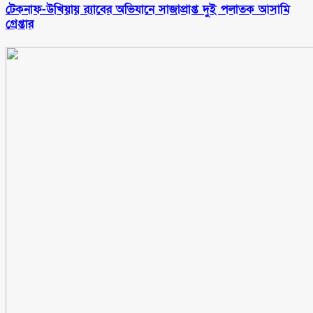
টেকনাফ-উখিয়ায় র‌্যাবের অভিযানে সাজাপ্রাপ্ত দুই পলাতক আসামি
গ্রেপ্তার