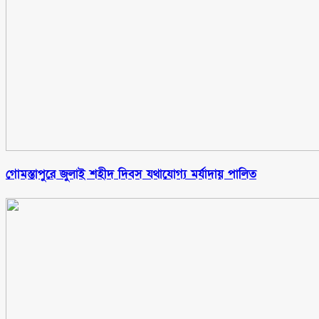
গোমস্তাপুরে জুলাই শহীদ দিবস যথাযোগ্য মর্যাদায় পালিত