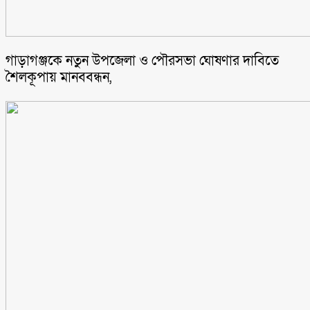
গাড়াগঞ্জকে নতুন উপজেলা ও পৌরসভা ঘোষণার দাবিতে
শৈলকূপায় মানববন্ধন,