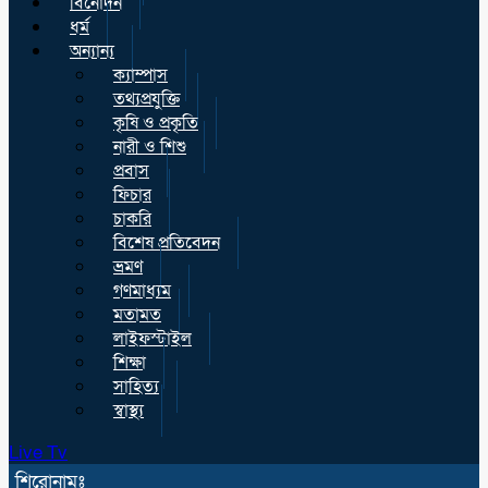
বিনোদন
ধর্ম
অন্যান্য
ক্যাম্পাস
তথ্যপ্রযুক্তি
কৃষি ও প্রকৃতি
নারী ও শিশু
প্রবাস
ফিচার
চাকরি
বিশেষ প্রতিবেদন
ভ্রমণ
গণমাধ্যম
মতামত
লাইফস্টাইল
শিক্ষা
সাহিত্য
স্বাস্থ্য
Live Tv
শিরোনামঃ