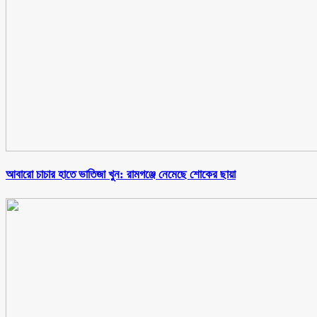
আবারো চাচার হাতে ভাতিজা খুন: রামগঞ্জে নেমেছে শোকের ছায়া