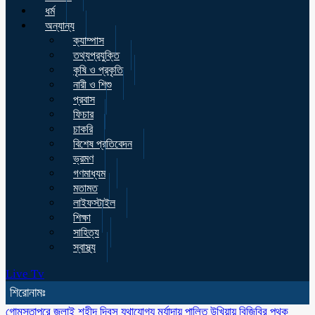
ধর্ম
অন্যান্য
ক্যাম্পাস
তথ্যপ্রযুক্তি
কৃষি ও প্রকৃতি
নারী ও শিশু
প্রবাস
ফিচার
চাকরি
বিশেষ প্রতিবেদন
ভ্রমণ
গণমাধ্যম
মতামত
লাইফস্টাইল
শিক্ষা
সাহিত্য
স্বাস্থ্য
Live Tv
শিরোনামঃ
গোমস্তাপুরে জুলাই শহীদ দিবস যথাযোগ্য মর্যাদায় পালিত
উখিয়ায় বিজিবির পৃথক