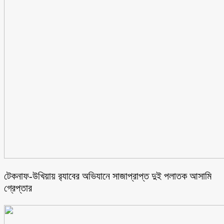
টেকনাফ-উখিয়ায় র‌্যাবের অভিযানে সাজাপ্রাপ্ত দুই পলাতক আসামি
গ্রেপ্তার