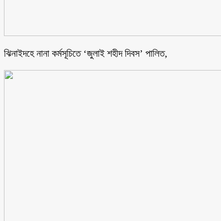
ঝিনাইদহে নানা কর্মসূচিতে ‘জুলাই শহীদ দিবস’ পালিত,