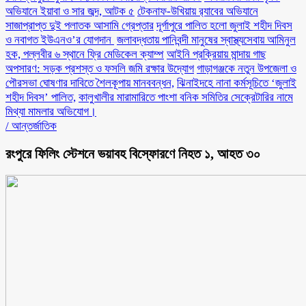
অভিযানে ইয়াবা ও সার জব্দ, আটক ৫
টেকনাফ-উখিয়ায় র‌্যাবের অভিযানে
সাজাপ্রাপ্ত দুই পলাতক আসামি গ্রেপ্তার
‎দূর্গাপুরে পালিত হলো জুলাই শহীদ দিবস
ও নবাগত ইউএনও’র যোগদান ‎
জলাবদ্ধতায় পানিবন্দী মানুষের স্বাস্থ্যসেবায় আমিনুল
হক, পল্লবীর ৬ স্থানে ফ্রি মেডিকেল ক্যাম্প
আইনি প্রক্রিয়ায় মান্দায় গাছ
অপসারণ: সড়ক প্রশস্ত ও ফসলি জমি রক্ষার উদ্যোগ
গাড়াগঞ্জকে নতুন উপজেলা ও
পৌরসভা ঘোষণার দাবিতে শৈলকূপায় মানববন্ধন,
ঝিনাইদহে নানা কর্মসূচিতে ‘জুলাই
শহীদ দিবস’ পালিত,
কালুখালীর মারামারিতে পাংশা বনিক সমিতির সেক্রেটারির নামে
মিথ্যা মামলার অভিযোগ।
/
আন্তর্জাতিক
রংপুরে ফিলিং স্টেশনে ভয়াবহ বিস্ফোরণে নিহত ১, আহত ৩০