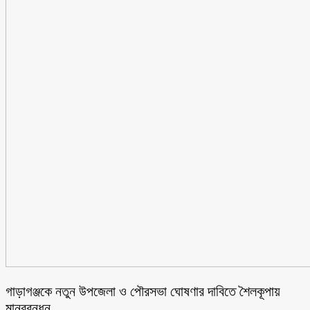
গাড়াগঞ্জকে নতুন উপজেলা ও পৌরসভা ঘোষণার দাবিতে শৈলকূপায়
মানববন্ধন,