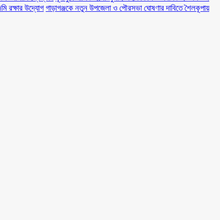
মি রক্ষার উদ্যোগ
গাড়াগঞ্জকে নতুন উপজেলা ও পৌরসভা ঘোষণার দাবিতে শৈলকূপায়