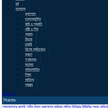
ধর্ম
অন্যান্য
ক্যাম্পাস
তথ্যপ্রযুক্তি
কৃষি ও প্রকৃতি
নারী ও শিশু
প্রবাস
ফিচার
চাকরি
বিশেষ প্রতিবেদন
ভ্রমণ
গণমাধ্যম
মতামত
লাইফস্টাইল
শিক্ষা
সাহিত্য
স্বাস্থ্য
Live Tv
শিরোনামঃ
গোমস্তাপুরে জুলাই শহীদ দিবস যথাযোগ্য মর্যাদায় পালিত
উখিয়ায় বিজিবির পৃথক অভিয