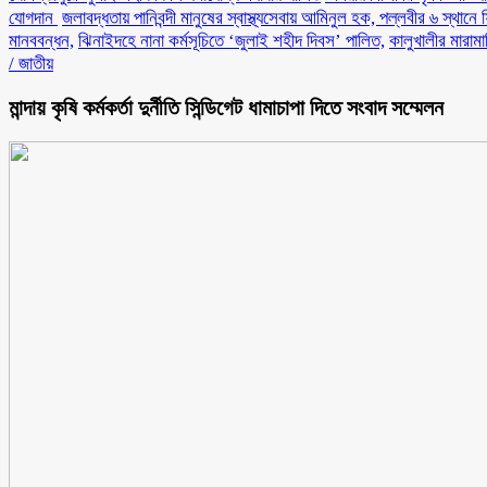
যোগদান ‎
জলাবদ্ধতায় পানিবন্দী মানুষের স্বাস্থ্যসেবায় আমিনুল হক, পল্লবীর ৬ স্থানে 
মানববন্ধন,
ঝিনাইদহে নানা কর্মসূচিতে ‘জুলাই শহীদ দিবস’ পালিত,
কালুখালীর মারাম
/
জাতীয়
মান্দায় কৃষি কর্মকর্তা দুর্নীতি সিন্ডিগেট ধামাচাপা দিতে সংবাদ সম্মেলন