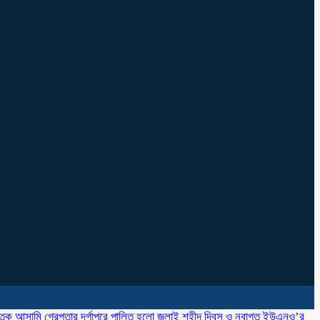
াতক আসামি গ্রেপ্তার
‎দূর্গাপুরে পালিত হলো জুলাই শহীদ দিবস ও নবাগত ইউএনও’র