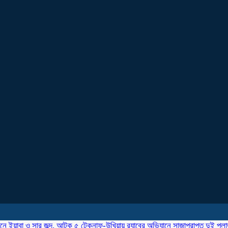
ানে ইয়াবা ও সার জব্দ, আটক ৫
টেকনাফ-উখিয়ায় র‌্যাবের অভিযানে সাজাপ্রাপ্ত দুই পল