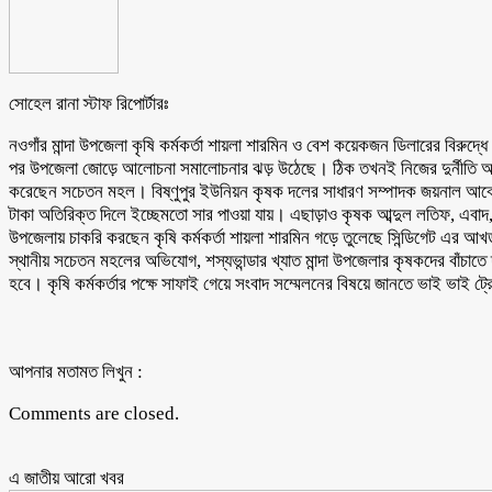
সোহেল রানা স্টাফ রিপোর্টারঃ
‎নওগাঁর মান্দা উপজেলা কৃষি কর্মকর্তা শায়লা শারমিন ও বেশ কয়েকজন ডিলারের বিরুদ
পর উপজেলা জোড়ে আলোচনা সমালোচনার ঝড় উঠেছে। ঠিক তখনই নিজের দুর্নীতি আড়াল ক
করেছেন সচেতন মহল। বিষ্ণুপুর ইউনিয়ন কৃষক দলের সাধারণ সম্পাদক জয়নাল আবেদী
টাকা অতিরিক্ত দিলে ইচ্ছেমতো সার পাওয়া যায়। এছাড়াও কৃষক আব্দুল লতিফ, এবা
উপজেলায় চাকরি করছেন কৃষি কর্মকর্তা শায়লা শারমিন গড়ে তুলেছে সিন্ডিগেট এর আ
স্থানীয় সচেতন মহলের অভিযোগ, শস্যভান্ডার খ্যাত মান্দা উপজেলার কৃষকদের বাঁচাতে দ্র
হবে। কৃষি কর্মকর্তার পক্ষে সাফাই গেয়ে সংবাদ সম্মেলনের বিষয়ে জানতে ভাই ভাই ট্
আপনার মতামত লিখুন :
Comments are closed.
এ জাতীয় আরো ‍খবর