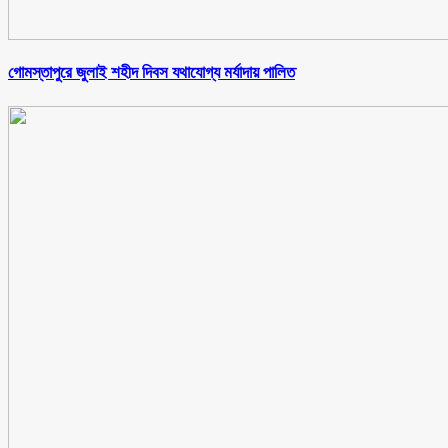
গোমস্তাপুরে জুলাই শহীদ দিবস যথাযোগ্য মর্যাদায় পালিত