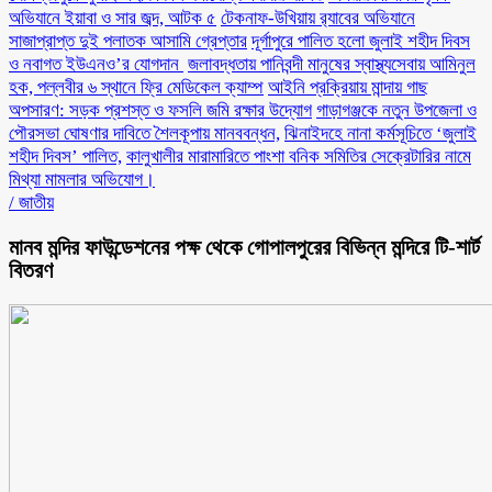
অভিযানে ইয়াবা ও সার জব্দ, আটক ৫
টেকনাফ-উখিয়ায় র‌্যাবের অভিযানে
সাজাপ্রাপ্ত দুই পলাতক আসামি গ্রেপ্তার
‎দূর্গাপুরে পালিত হলো জুলাই শহীদ দিবস
ও নবাগত ইউএনও’র যোগদান ‎
জলাবদ্ধতায় পানিবন্দী মানুষের স্বাস্থ্যসেবায় আমিনুল
হক, পল্লবীর ৬ স্থানে ফ্রি মেডিকেল ক্যাম্প
আইনি প্রক্রিয়ায় মান্দায় গাছ
অপসারণ: সড়ক প্রশস্ত ও ফসলি জমি রক্ষার উদ্যোগ
গাড়াগঞ্জকে নতুন উপজেলা ও
পৌরসভা ঘোষণার দাবিতে শৈলকূপায় মানববন্ধন,
ঝিনাইদহে নানা কর্মসূচিতে ‘জুলাই
শহীদ দিবস’ পালিত,
কালুখালীর মারামারিতে পাংশা বনিক সমিতির সেক্রেটারির নামে
মিথ্যা মামলার অভিযোগ।
/
জাতীয়
মানব মন্দির ফাউন্ডেশনের পক্ষ থেকে গোপালপুরের বিভিন্ন মন্দিরে টি-শার্ট
বিতরণ