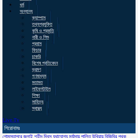
ধর্ম
অন্যান্য
ক্যাম্পাস
তথ্যপ্রযুক্তি
কৃষি ও প্রকৃতি
নারী ও শিশু
প্রবাস
ফিচার
চাকরি
বিশেষ প্রতিবেদন
ভ্রমণ
গণমাধ্যম
মতামত
লাইফস্টাইল
শিক্ষা
সাহিত্য
স্বাস্থ্য
Live Tv
শিরোনামঃ
গোমস্তাপুরে জুলাই শহীদ দিবস যথাযোগ্য মর্যাদায় পালিত
উখিয়ায় বিজিবির পৃথক