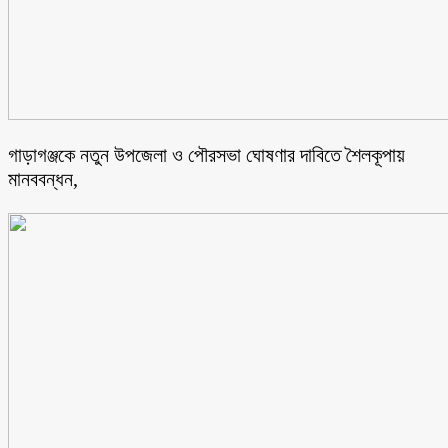
গাড়াগঞ্জকে নতুন উপজেলা ও পৌরসভা ঘোষণার দাবিতে শৈলকূপায়
মানববন্ধন,