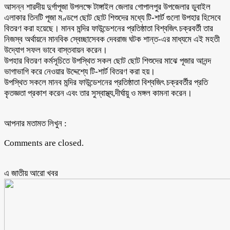
আসন্ন শারদীয় দুর্গাপূজা উপলক্ষে টাঙ্গাইল জেলার গোপালপুর উপজেলার ডুবাইল
এলাকার তিনটি পূজা মণ্ডপে ছোট ছোট শিশুদের মধ্যে টি-শার্ট গুলো উপহার হিসেবে
বিতরণ করা হয়েছে। মানব মন্দির ফাউন্ডেশনের প্রতিষ্ঠাতা বিশ্বজিৎ চক্রবর্তী তার
নিজস্ব অর্থায়নে মানবিক স্বেচ্ছাসেবক দেবরাজ ঘটক শান্ত-এর মাধ্যমে এই মহতী
উদ্যোগ সফল ভাবে বাস্তবায়ন করেন।
উপহার বিতরণ কর্মসূচিতে উপস্থিত সকল ছোট ছোট শিশুদের মাঝে পূজার আনন্দ
ভাগাভাগি করে নেওয়ার উদ্দেশ্যে টি-শার্ট বিতরণ করা হয়।
উপস্থিত সকলে মানব মন্দির ফাউন্ডেশনের প্রতিষ্ঠাতা বিশ্বজিৎ চক্রবর্তীর প্রতি
কৃতজ্ঞতা প্রকাশ করেন এবং তার সুস্বাস্থ্য,দীর্ঘায়ু ও মঙ্গল কামনা করেন।
আপনার মতামত লিখুন :
Comments are closed.
এ জাতীয় আরো ‍খবর