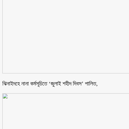
ঝিনাইদহে নানা কর্মসূচিতে ‘জুলাই শহীদ দিবস’ পালিত,