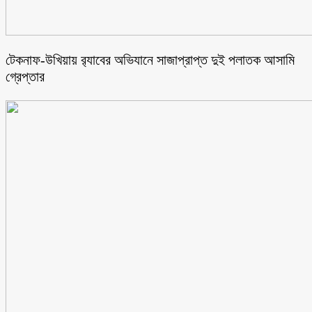
টেকনাফ-উখিয়ায় র‌্যাবের অভিযানে সাজাপ্রাপ্ত দুই পলাতক আসামি
গ্রেপ্তার