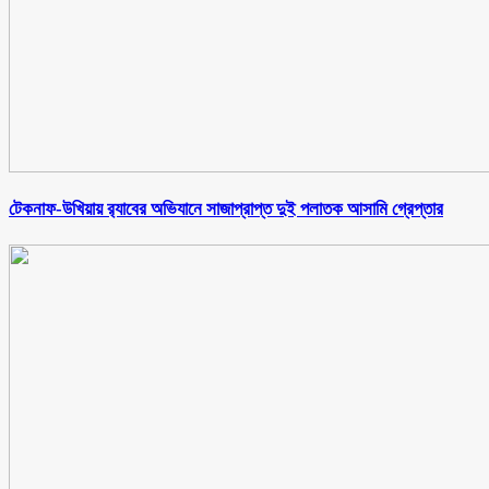
টেকনাফ-উখিয়ায় র‌্যাবের অভিযানে সাজাপ্রাপ্ত দুই পলাতক আসামি গ্রেপ্তার