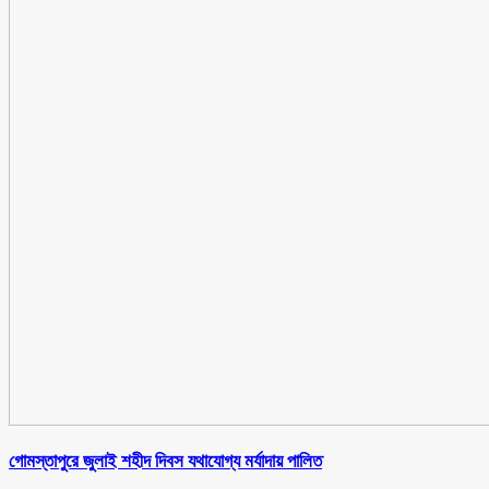
গোমস্তাপুরে জুলাই শহীদ দিবস যথাযোগ্য মর্যাদায় পালিত