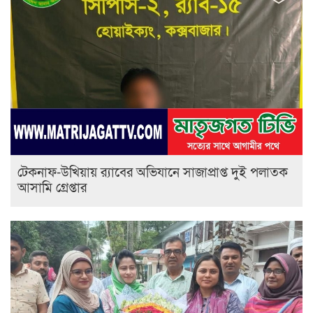
টেকনাফ-উখিয়ায় র‌্যাবের অভিযানে সাজাপ্রাপ্ত দুই পলাতক
আসামি গ্রেপ্তার