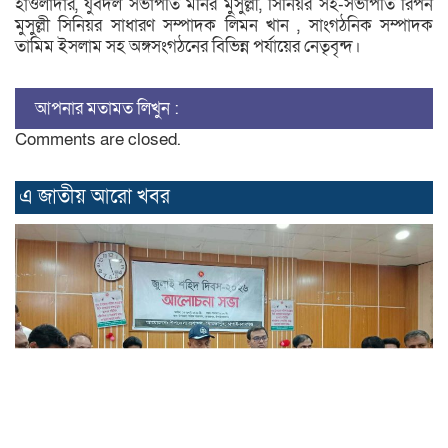
হাওলাদার, যুবদল সভাপতি মনির মুসুল্লী, সিনিয়র সহ-সভাপতি রিপন
মুসুল্লী সিনিয়র সাধারণ সম্পাদক লিমন খান , সাংগঠনিক সম্পাদক
তামিম ইসলাম সহ অঙ্গসংগঠনের বিভিন্ন পর্যায়ের নেতৃবৃন্দ।
আপনার মতামত লিখুন :
Comments are closed.
এ জাতীয় আরো ‍খবর