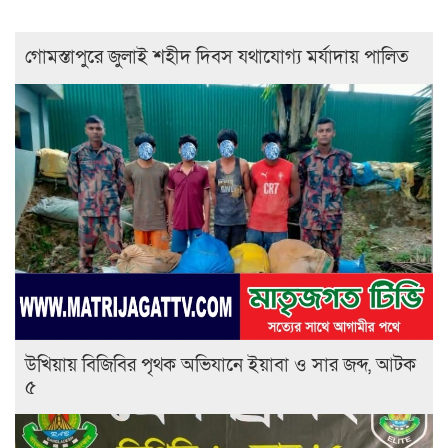
গোমস্তাপুরে জুলাই শহীদ দিবস যথাযোগ্য মর্যাদায় পালিত
উখিয়ায় বিজিবির পৃথক অভিযানে ইয়াবা ও সার জব্দ, আটক
৫