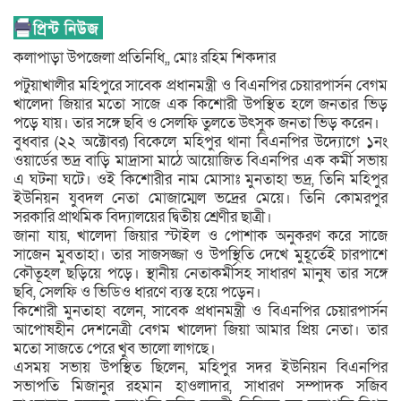
কলাপাড়া উপজেলা প্রতিনিধি,, মোঃ রহিম শিকদার
পটুয়াখালীর মহিপুরে সাবেক প্রধানমন্ত্রী ও বিএনপির চেয়ারপার্সন বেগম
খালেদা জিয়ার মতো সাজে এক কিশোরী উপস্থিত হলে জনতার ভিড়
পড়ে যায়। তার সঙ্গে ছবি ও সেলফি তুলতে উৎসুক জনতা ভিড় করেন।
বুধবার (২২ অক্টোবর) বিকেলে মহিপুর থানা বিএনপির উদ্যোগে ১নং
ওয়ার্ডের ভদ্র বাড়ি মাদ্রাসা মাঠে আয়োজিত বিএনপির এক কর্মী সভায়
এ ঘটনা ঘটে। ওই কিশোরীর নাম মোসাঃ মুনতাহা ভদ্র, তিনি মহিপুর
ইউনিয়ন যুবদল নেতা মোজাম্মেল ভদ্রের মেয়ে। তিনি কোমরপুর
সরকারি প্রাথমিক বিদ্যালয়ের দ্বিতীয় শ্রেণীর ছাত্রী।
জানা যায়, খালেদা জিয়ার স্টাইল ও পোশাক অনুকরণ করে সাজে
সাজেন মুবতাহা। তার সাজসজ্জা ও উপস্থিতি দেখে মুহূর্তেই চারপাশে
কৌতূহল ছড়িয়ে পড়ে। স্থানীয় নেতাকর্মীসহ সাধারণ মানুষ তার সঙ্গে
ছবি, সেলফি ও ভিডিও ধারণে ব্যস্ত হয়ে পড়েন।
কিশোরী মুনতাহা বলেন, সাবেক প্রধানমন্ত্রী ও বিএনপির চেয়ারপার্সন
আপোষহীন দেশনেত্রী বেগম খালেদা জিয়া আমার প্রিয় নেতা। তার
মতো সাজতে পেরে খুব ভালো লাগছে।
এসময় সভায় উপস্থিত ছিলেন, মহিপুর সদর ইউনিয়ন বিএনপির
সভাপতি মিজানুর রহমান হাওলাদার, সাধারণ সম্পাদক সজিব