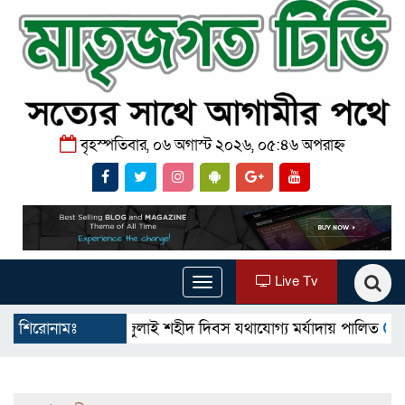
বৃহস্পতিবার, ০৬ অগাস্ট ২০২৬, ০৫:৪৬ অপরাহ্ন
Live Tv
Toggle
navigation
গোমস্তাপুরে জুলাই শহীদ দিবস যথাযোগ্য মর্যাদায় পালিত
শিরোনামঃ
উখিয়ায় 