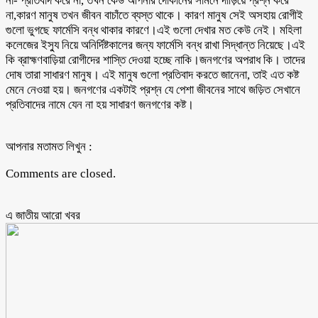
না- প্রতিবাদ করে না, তখন কেউ আপনার দোকানের সামনে দাঁড়িয়ে প্রশ্ন করে
না,কারণ মানুষ তখন জীবন বাচাঁতে ব্যস্ত থাকে। কারণ মানুষ সেই অসহায় রোগীই
গুলো ভুগছে ফার্মেসি বন্ধ থাকার কারণে।এই গুলো দেখার মত কেউ নেই। মহিলা
কলেজের ইস্যু নিয়ে অনির্দিষ্টকালের জন্য ফার্মেসি বন্ধ রাখা সিদ্ধান্ত নিয়েছে।এই
কি ব্রাহ্মণবাড়িয়া রোগীদের শাস্তি দেওয়া হচ্ছে নাকি।জনগণের অপরাধ কি। তাদের
দোষ তারা সাধারণ মানুষ। এই মানুষ গুলো প্রতিবাদ করতে জানেনা, তাই এত কষ্ট
মেনে নেওয়া হয়। জনগণের একটাই প্রশ্ন যে পেশা জীবনের সাথে জড়িত সেখানে
প্রতিবাদের নামে যেন না হয় সাধারণ জনগণের কষ্ট।
আপনার মতামত লিখুন :
Comments are closed.
এ জাতীয় আরো ‍খবর