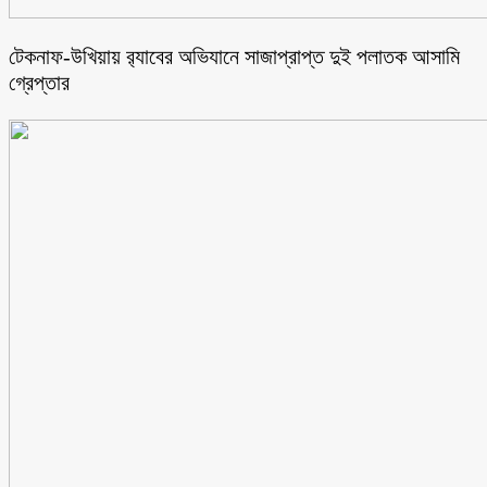
টেকনাফ-উখিয়ায় র‌্যাবের অভিযানে সাজাপ্রাপ্ত দুই পলাতক আসামি
গ্রেপ্তার