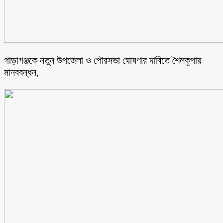
গাড়াগঞ্জকে নতুন উপজেলা ও পৌরসভা ঘোষণার দাবিতে শৈলকূপায়
মানববন্ধন,