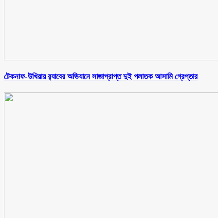
টেকনাফ-উখিয়ায় র‌্যাবের অভিযানে সাজাপ্রাপ্ত দুই পলাতক আসামি গ্রেপ্তার