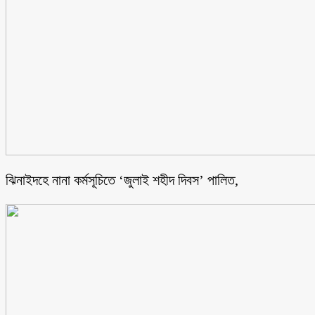
ঝিনাইদহে নানা কর্মসূচিতে ‘জুলাই শহীদ দিবস’ পালিত,