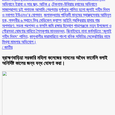
অভিযানে ইয়াবা ও সার জব্দ, আটক ৫
টেকনাফ-উখিয়ায় র‌্যাবের অভিযানে
সাজাপ্রাপ্ত দুই পলাতক আসামি গ্রেপ্তার
‎দূর্গাপুরে পালিত হলো জুলাই শহীদ দিবস
ও নবাগত ইউএনও’র যোগদান ‎
জলাবদ্ধতায় পানিবন্দী মানুষের স্বাস্থ্যসেবায় আমিনুল
হক, পল্লবীর ৬ স্থানে ফ্রি মেডিকেল ক্যাম্প
আইনি প্রক্রিয়ায় মান্দায় গাছ
অপসারণ: সড়ক প্রশস্ত ও ফসলি জমি রক্ষার উদ্যোগ
গাড়াগঞ্জকে নতুন উপজেলা ও
পৌরসভা ঘোষণার দাবিতে শৈলকূপায় মানববন্ধন,
ঝিনাইদহে নানা কর্মসূচিতে ‘জুলাই
শহীদ দিবস’ পালিত,
কালুখালীর মারামারিতে পাংশা বনিক সমিতির সেক্রেটারির নামে
মিথ্যা মামলার অভিযোগ।
/
জাতীয়
ব্রাহ্মণবাড়িয়া সরকারি মহিলা কলেজের সামনের অবৈধ ফার্মেসি বলাই
অনির্দিষ্ট কালের জন্য বন্ধ ঘোষণা করা।