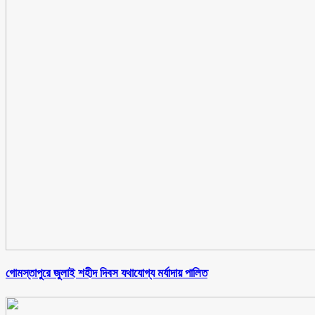
গোমস্তাপুরে জুলাই শহীদ দিবস যথাযোগ্য মর্যাদায় পালিত