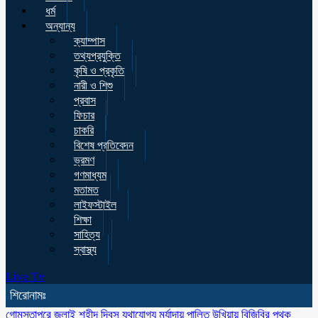
ধর্ম
অন্যান্য
ক্যাম্পাস
তথ্যপ্রযুক্তি
কৃষি ও প্রকৃতি
নারী ও শিশু
প্রবাস
ফিচার
চাকরি
বিশেষ প্রতিবেদন
ভ্রমণ
গণমাধ্যম
মতামত
লাইফস্টাইল
শিক্ষা
সাহিত্য
স্বাস্থ্য
Live Tv
শিরোনামঃ
গোমস্তাপুরে জুলাই শহীদ দিবস যথাযোগ্য মর্যাদায় পালিত
উখিয়ায় বিজিবির পৃথক