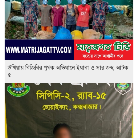
উখিয়ায় বিজিবির পৃথক অভিযানে ইয়াবা ও সার জব্দ, আটক
৫