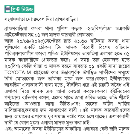
সংবাদদাতা মো:রুবেল মিয়া ব্রাহ্মণবাড়িয়া
ব্রাহ্মণবাড়িয়া কসবা থানা পুলিশ কতৃক -২০(বিশ)গাঁজা ওএকটি
প্রাইভেটকার সহ ০১ জন মাদক কারবারী গ্রেফতার।
আজ ২০/০৯/২০২৫)সেপ্টেম্বর রাত ২১.৩০ ঘটিকায় কসবা থানা
পুলিশের একটি চৌকস টিম মাদক বিরোধী বিশেষ অভিযান
পরিচালনাকালীন কসবা পশ্চিম ইউনিয়নের আকছিনা এলাকা হতে ০১
মাদক কারবারীকে গ্রেফতার করে। এ সময় তার হেফাজত হতে
২০(বিশ) কেজি গাঁজা ও মাদক বহনে ব্যবহৃত ০১ একটি সাদা রংয়ের
TOYOTA-M প্রাইভেট কার উদ্ধারপূর্বক উপস্থিত সাক্ষীদের সম্মুখে
বিধি মোতাবেক জব্দ তালিকা মূলে জব্দ করে।কসবা ইউনিয়নের
আকছিনা এলাকাবাসী বাল্য মতে , দীর্ঘদিন ধরে এই চক্রটি অবৈধ এই
এলাকা দিয়ে মাদক দ্রব্য আনা নেওয়া করছে।কসবা ইউনিয়নের
গণ্যমান্য ব্যক্তিগন বলেন, এদের সাতে জারা জরিত আছে, অতি শীগ্রই
আইনের আওতায় আনা উচিত।এবং তাদের কঠিন শাস্তির
দাবিজানায়,কসবার জন সাধারণের দাবী ।এই মাদক কারবারীএদের
জন্য আমাদের এলাকায় যুব সমাজ নষ্টের পথে চলে যাচ্ছে। এলাকাবাসী
দাবী যে কোন মূল্যে এলাকা মাদক মুক্ত করা চাই।
এবং আমাদের কসবা ইউনিয়নের আকছিনা এলাকায় কেউ জদি মাদক