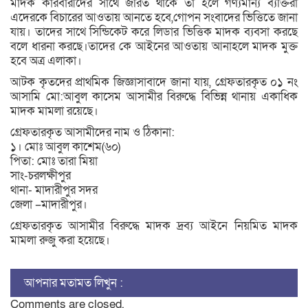
মাদক কারবারীদের সাথে জরিত থাকে তা হলে গণ্যমান্য ব্যক্তিরা
এদেরকে বিচারের আওতায় আনতে হবে,গোপন সংবাদের ভিত্তিতে জানা
যায়। তাদের সাথে সিন্ডিকেট করে লিডার ভিত্তিক মাদক ব্যবসা করছে
বলে ধারনা করছে।তাদের কে আইনের আওতায় আনাহলে মাদক মুক্ত
হবে অত্র এলাকা।
আটক কৃতদের প্রাথমিক জিজ্ঞাসাবাদে জানা যায়, গ্রেফতারকৃত ০১ নং
আসামি মো:আবুল কাসেম আসামীর বিরুদ্ধে বিভিন্ন থানায় একাধিক
মাদক মামলা রয়েছে।
গ্রেফতারকৃত আসামীদের নাম ও ঠিকানা:
১। মোঃ আবুল কাশেম(৬০)
পিতা: মোঃ তারা মিয়া
সাং-চরলক্ষীপুর
থানা- মাদারীপুর সদর
জেলা –মাদারীপুর।
গ্রেফতারকৃত আসামীর বিরুদ্ধে মাদক দ্রব্য আইনে নিয়মিত মাদক
মামলা রুজু করা হয়েছে।
আপনার মতামত লিখুন :
Comments are closed.