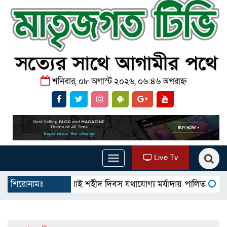
শনিবার, ০৮ অগাস্ট ২০২৬, ০৬:৪৬ অপরাহ্ন
Live Tv
Toggle
navigation
গোমস্তাপুরে জুলাই শহীদ দিবস যথাযোগ্য মর্যাদায় পালিত
শিরোনামঃ
উখিয়ায় বি