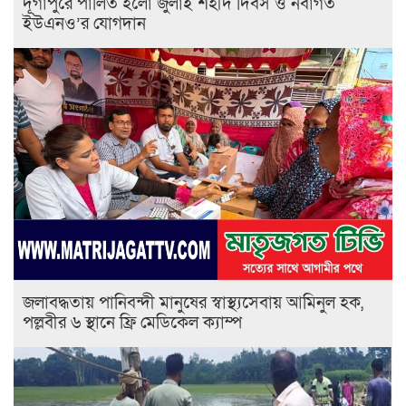
‎দূর্গাপুরে পালিত হলো জুলাই শহীদ দিবস ও নবাগত
ইউএনও’র যোগদান ‎
জলাবদ্ধতায় পানিবন্দী মানুষের স্বাস্থ্যসেবায় আমিনুল হক,
পল্লবীর ৬ স্থানে ফ্রি মেডিকেল ক্যাম্প