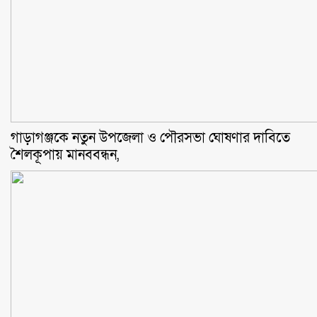
গাড়াগঞ্জকে নতুন উপজেলা ও পৌরসভা ঘোষণার দাবিতে
শৈলকূপায় মানববন্ধন,