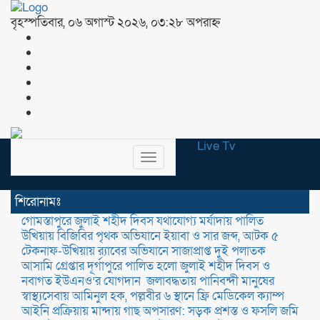
বৃহস্পতিবার, ০৬ অগাস্ট ২০২৬, ০৩:২৮ অপরাহ্ন
Live Tv
Toggle
navigation
শিরোনামঃ
গোমস্তাপুরে জুলাই শহীদ দিবস যথাযোগ্য মর্যাদায় পালিত
উখিয়ায় বিজিবির পৃথক অভিযানে ইয়াবা ও সার জব্দ, আটক ৫
টেকনাফ-উখিয়ায় র‌্যাবের অভিযানে সাজাপ্রাপ্ত দুই পলাতক
আসামি গ্রেপ্তার
‎দূর্গাপুরে পালিত হলো জুলাই শহীদ দিবস ও
নবাগত ইউএনও’র যোগদান ‎
জলাবদ্ধতায় পানিবন্দী মানুষের
স্বাস্থ্যসেবায় আমিনুল হক, পল্লবীর ৬ স্থানে ফ্রি মেডিকেল ক্যাম্প
আইনি প্রক্রিয়ায় মান্দায় গাছ অপসারণ: সড়ক প্রশস্ত ও ফসলি জমি