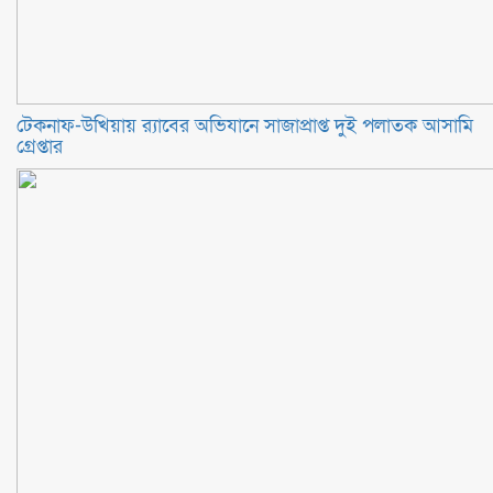
টেকনাফ-উখিয়ায় র‌্যাবের অভিযানে সাজাপ্রাপ্ত দুই পলাতক আসামি
গ্রেপ্তার