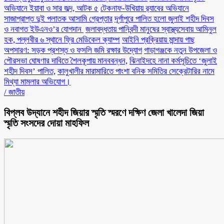
অভিযানে ইয়াবা ও সার জব্দ, আটক ৫
টেকনাফ-উখিয়ায় র‌্যাবের অভিযানে
সাজাপ্রাপ্ত দুই পলাতক আসামি গ্রেপ্তার
‎দূর্গাপুরে পালিত হলো জুলাই শহীদ দিবস
ও নবাগত ইউএনও’র যোগদান ‎
জলাবদ্ধতায় পানিবন্দী মানুষের স্বাস্থ্যসেবায় আমিনুল
হক, পল্লবীর ৬ স্থানে ফ্রি মেডিকেল ক্যাম্প
আইনি প্রক্রিয়ায় মান্দায় গাছ
অপসারণ: সড়ক প্রশস্ত ও ফসলি জমি রক্ষার উদ্যোগ
গাড়াগঞ্জকে নতুন উপজেলা ও
পৌরসভা ঘোষণার দাবিতে শৈলকূপায় মানববন্ধন,
ঝিনাইদহে নানা কর্মসূচিতে ‘জুলাই
শহীদ দিবস’ পালিত,
কালুখালীর মারামারিতে পাংশা বনিক সমিতির সেক্রেটারির নামে
মিথ্যা মামলার অভিযোগ।
/
জাতীয়
বিপ্লব উদ্যানে শহীদ জিয়ার স্মৃতি স্মরণে দক্ষিণ জেলা খালেদা জিয়া
স্মৃতি সংসদের দোয়া মাহফিল