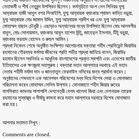
সচিব মোঃ জয়নাল আবেদীনের সুনিপুণ সঞ্চালনায় অনুষ্ঠানে সংগঠনের সর্বস্তরের
নেতাকর্মী ও শীর্ষ নেতৃবৃন্দ উপস্থিত ছিলেন। কর্মসূচিতে অংশ নেন সিনিয়র যুগ্ম
আহ্বায়ক হাজী আবুল বশর সিআইপি, যুগ্ম আহ্বায়ক ব্যাংকার শ্যামল কান্তি বড়ুয়া,
যুগ্ম আহ্বায়ক মোঃ জামাল উদ্দিন, যুগ্ম আহ্বায়ক প্রদীপ ধর এবং যুগ্ম আহ্বায়ক
মোহাম্মদ হাছান চৌধুরী। এছাড়াও অন্যান্যের মধ্যে উপস্থিত ছিলেন মোঃ আলমগীর
বাবুল, মোঃ সোলায়মান, ব্যাংকার আবুল হাশেম মিন্টু, জাহেদুল ইসলাম, টিটু বড়ুয়া,
ব্যাংকার ফরহাদ হোসেন ও রুহুল আমিন।
​শ্রদ্ধা নিবেদন শেষে অনুষ্ঠিত সংক্ষিপ্ত আলোচনায় বক্তারা শহীদ প্রেসিডেন্ট জিয়াউর
রহমানের গৌরবময় কর্মময় জীবনের প্রতি গভীর শ্রদ্ধা জানিয়ে বলেন, জিয়াউর
রহমান ছিলেন স্বনির্ভর ও আধুনিক বাংলাদেশের প্রকৃত স্থপতি এবং এদেশের জাতীয়
ইতিহাসের এক ক্ষণজন্মা মহাপুরুষ। বক্তারা মহান আল্লাহর দরবারে এই মহান
নেতার শহীদী মর্যাদা দান ও জান্নাতুল ফেরদাউস নসিবের জন্য প্রার্থনা করেন।
​অনুষ্ঠানের শেষভাগে এক আবেগঘন পরিবেশের মধ্য দিয়ে বিশেষ দোয়া ও মোনাজাত
পরিচালনা করেন মোহাম্মদ সেলিম উল্লাহ। মোনাজাতে শহীদ জিয়ার রুহের
মাগফিরাত কামনার পাশাপাশি দেশনেত্রী বেগম খালেদা জিয়া এবং দেশনায়ক তারেক
রহমানের সুস্বাস্থ্য ও দীর্ঘায়ু কামনা করে মহান আল্লাহর দরবারে বিশেষ মোনাজাত
করা হয়।
আপনার মতামত লিখুন :
Comments are closed.