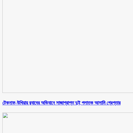
টেকনাফ-উখিয়ায় র‌্যাবের অভিযানে সাজাপ্রাপ্ত দুই পলাতক আসামি গ্রেপ্তার