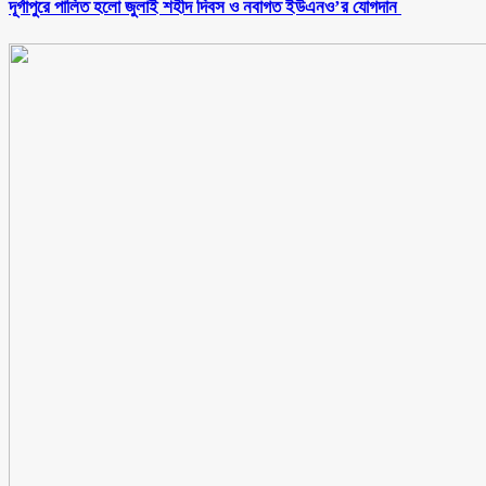
‎দূর্গাপুরে পালিত হলো জুলাই শহীদ দিবস ও নবাগত ইউএনও’র যোগদান ‎