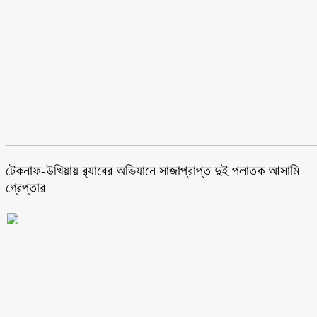
টেকনাফ-উখিয়ায় র‌্যাবের অভিযানে সাজাপ্রাপ্ত দুই পলাতক আসামি
গ্রেপ্তার