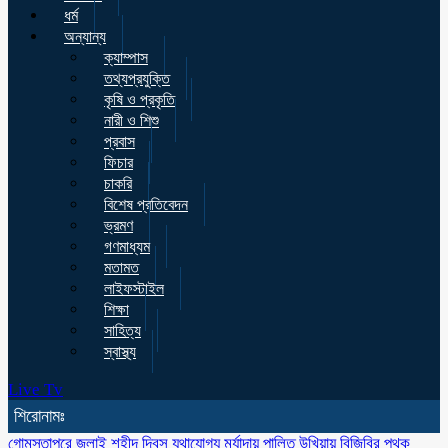
ধর্ম
অন্যান্য
ক্যাম্পাস
তথ্যপ্রযুক্তি
কৃষি ও প্রকৃতি
নারী ও শিশু
প্রবাস
ফিচার
চাকরি
বিশেষ প্রতিবেদন
ভ্রমণ
গণমাধ্যম
মতামত
লাইফস্টাইল
শিক্ষা
সাহিত্য
স্বাস্থ্য
Live Tv
শিরোনামঃ
গোমস্তাপুরে জুলাই শহীদ দিবস যথাযোগ্য মর্যাদায় পালিত
উখিয়ায় বিজিবির পৃথক