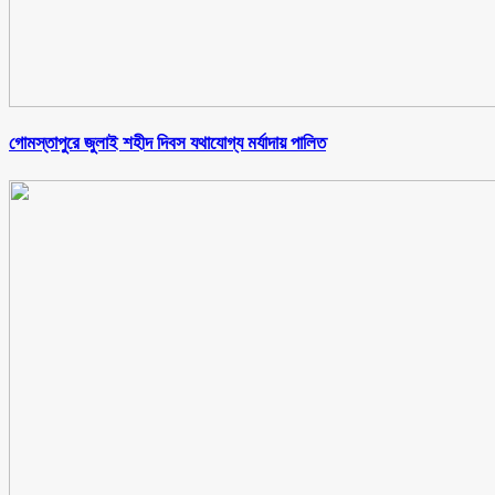
গোমস্তাপুরে জুলাই শহীদ দিবস যথাযোগ্য মর্যাদায় পালিত