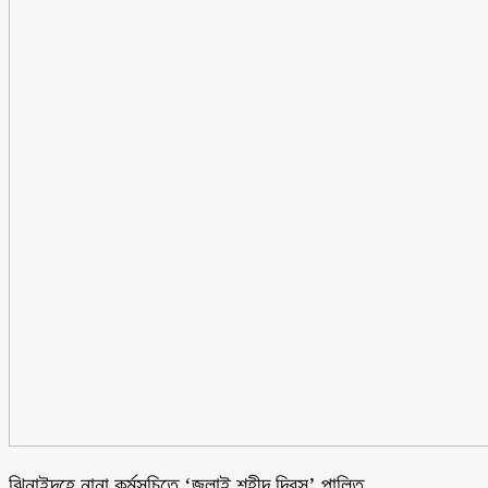
ঝিনাইদহে নানা কর্মসূচিতে ‘জুলাই শহীদ দিবস’ পালিত,