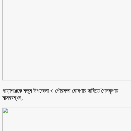
গাড়াগঞ্জকে নতুন উপজেলা ও পৌরসভা ঘোষণার দাবিতে শৈলকূপায়
মানববন্ধন,