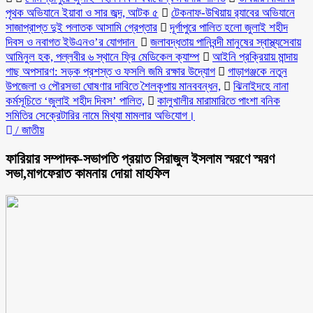
পৃথক অভিযানে ইয়াবা ও সার জব্দ, আটক ৫
টেকনাফ-উখিয়ায় র‌্যাবের অভিযানে
সাজাপ্রাপ্ত দুই পলাতক আসামি গ্রেপ্তার
‎দূর্গাপুরে পালিত হলো জুলাই শহীদ
দিবস ও নবাগত ইউএনও’র যোগদান ‎
জলাবদ্ধতায় পানিবন্দী মানুষের স্বাস্থ্যসেবায়
আমিনুল হক, পল্লবীর ৬ স্থানে ফ্রি মেডিকেল ক্যাম্প
আইনি প্রক্রিয়ায় মান্দায়
গাছ অপসারণ: সড়ক প্রশস্ত ও ফসলি জমি রক্ষার উদ্যোগ
গাড়াগঞ্জকে নতুন
উপজেলা ও পৌরসভা ঘোষণার দাবিতে শৈলকূপায় মানববন্ধন,
ঝিনাইদহে নানা
কর্মসূচিতে ‘জুলাই শহীদ দিবস’ পালিত,
কালুখালীর মারামারিতে পাংশা বনিক
সমিতির সেক্রেটারির নামে মিথ্যা মামলার অভিযোগ।
/
জাতীয়
ফারিয়ার সম্পাদক-সভাপতি প্রয়াত সিরাজুল ইসলাম স্মরণে স্মরণ
সভা,মাগফেরাত কামনায় দোয়া মাহফিল