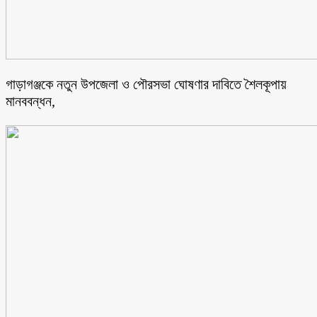
গাড়াগঞ্জকে নতুন উপজেলা ও পৌরসভা ঘোষণার দাবিতে শৈলকূপায়
মানববন্ধন,