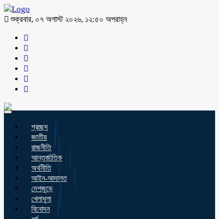
শুক্রবার, ০৭ অগাস্ট ২০২৬, ১২:৫০ অপরাহ্ন
Toggle
navigation
প্রচ্ছদ
জাতীয়
রাজনীতি
আন্তর্জাতিক
অর্থনীতি
আইন-আদালত
দেশজুড়ে
খেলাধুলা
বিনোদন