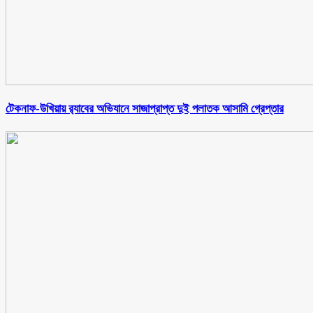
টেকনাফ-উখিয়ায় র‌্যাবের অভিযানে সাজাপ্রাপ্ত দুই পলাতক আসামি গ্রেপ্তার