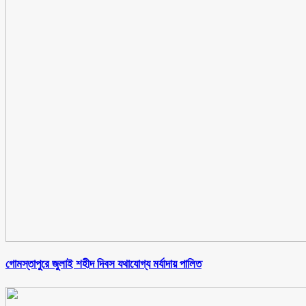
গোমস্তাপুরে জুলাই শহীদ দিবস যথাযোগ্য মর্যাদায় পালিত