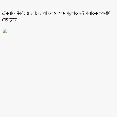
টেকনাফ-উখিয়ায় র‌্যাবের অভিযানে সাজাপ্রাপ্ত দুই পলাতক আসামি
গ্রেপ্তার