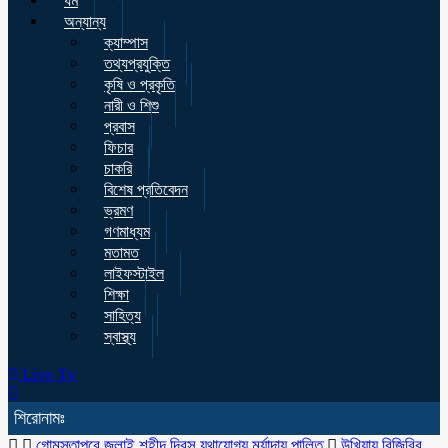
ধর্ম
অন্যান্য
ক্যাম্পাস
তথ্যপ্রযুক্তি
কৃষি ও প্রকৃতি
নারী ও শিশু
প্রবাস
ফিচার
চাকরি
বিশেষ প্রতিবেদন
ভ্রমণ
গণমাধ্যম
মতামত
লাইফস্টাইল
শিক্ষা
সাহিত্য
স্বাস্থ্য
Live Tv
শিরোনামঃ
গোমস্তাপুরে জুলাই শহীদ দিবস যথাযোগ্য মর্যাদায় পালিত
উখিয়ায় বিজিবির