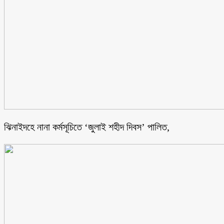
ঝিনাইদহে নানা কর্মসূচিতে ‘জুলাই শহীদ দিবস’ পালিত,