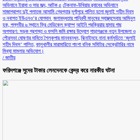
অভিযানে ইয়াবা ও সার জব্দ, আটক ৫
টেকনাফ-উখিয়ায় র‌্যাবের অভিযানে
সাজাপ্রাপ্ত দুই পলাতক আসামি গ্রেপ্তার
‎দূর্গাপুরে পালিত হলো জুলাই শহীদ দিবস
ও নবাগত ইউএনও’র যোগদান ‎
জলাবদ্ধতায় পানিবন্দী মানুষের স্বাস্থ্যসেবায় আমিনুল
হক, পল্লবীর ৬ স্থানে ফ্রি মেডিকেল ক্যাম্প
আইনি প্রক্রিয়ায় মান্দায় গাছ
অপসারণ: সড়ক প্রশস্ত ও ফসলি জমি রক্ষার উদ্যোগ
গাড়াগঞ্জকে নতুন উপজেলা ও
পৌরসভা ঘোষণার দাবিতে শৈলকূপায় মানববন্ধন,
ঝিনাইদহে নানা কর্মসূচিতে ‘জুলাই
শহীদ দিবস’ পালিত,
কালুখালীর মারামারিতে পাংশা বনিক সমিতির সেক্রেটারির নামে
মিথ্যা মামলার অভিযোগ।
/
জাতীয়
ফরিদগঞ্জে সুদের টাকার লেনদেনকে কেন্দ্র করে নারকীয় ঘটনা