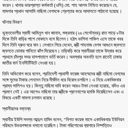
করেন। থানার ভারপ্রাপ্ত কর্মকর্তা (ওসি) মো. শাহ আলম নিশ্চিত করেছেন যে,
মামলার প্রধান আসামি নাছিমা বেগমকে গ্রেপ্তার করে আদালতে পাঠানো হয়েছে।
ঘটনার বিবরণ
ভুক্তভোগীর স্বামী আমিনুল খান জানান, শুক্রবার (২৬ সেপ্টেম্বর) রাত সাড়ে ৮টার
দিকে তিনি বাড়ির পাশে দোকানে বসে ছিলেন। হঠাৎ ভাগিনা শাকিল এসে তাকে খবর
দিলে তিনি দ্রুত ঘরে যান। সেখানে গিয়ে দেখেন, স্ত্রী শাহনাজ বেগম আগুনে জ্বলতে
জ্বলতে ডোবার পানিতে ঝাঁপ দিয়েছেন। তড়িঘড়ি করে স্থানীয়রা তাকে উদ্ধার করে
প্রথমে চাঁদপুর সদর হাসপাতালে ভর্তি করেন। অবস্থার অবনতি হলে রাতেই ঢাকার
জাতীয় বার্ন ইনস্টিটিউটে নেওয়া হয়।
তিনি অভিযোগ করে বলেন, প্রতিবেশী প্রবাসী ফয়েজ আহম্মদের স্ত্রী নাছিমা বেগমের
সঙ্গে সুদের টাকার লেনদেন নিয়ে দীর্ঘদিন ধরে বিরোধ চলছিল। এ নিয়ে একাধিকবার
গ্রাম্য সালিশও হয়। কিন্তু নাছিমা দাবি করেন আরও টাকা নেওয়া হয়েছে, যদিও এর
প্রমাণ নেই। এর আগেও নাছিমা তার স্ত্রীকে প্রাণনাশের হুমকি দিয়েছিলেন এবং এ
বিষয়ে একটি মামলা চলমান রয়েছে।
স্থানীয়দের বক্তব্য
স্থানীয় ইউপি সদস্য আব্দুল হামিদ বলেন, “বিগত কয়েক মাসে একাধিকবার ইউনিয়ন
পরিষদে উভয়পক্ষকে বসানো হয়েছিল। টাকা পরিশোধের ব্যাপারে নিষ্পত্তিও