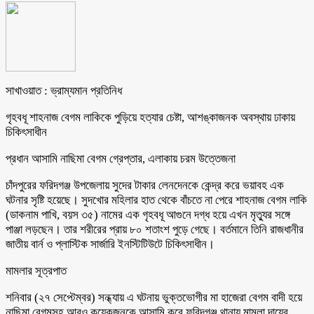
সাখাওয়াত : ভ্রাম্যমান প্রতিনিধ
গৃহবধূ শাহনাজ বেগম লাকিকে পুড়িয়ে হত্যার চেষ্টা, আশঙ্কাজনক অবস্থায় ঢাকায়
চিকিৎসাধীন
প্রধান আসামি নাছিমা বেগম গ্রেপ্তার, এলাকায় চরম উত্তেজনা
চাঁদপুরের ফরিদগঞ্জ উপজেলায় সুদের টাকার লেনদেনকে কেন্দ্র করে ভয়াবহ এক
ঘটনার সৃষ্টি হয়েছে। সুদখোর মহিলার হাত থেকে বাঁচতে না পেরে শাহনাজ বেগম লাকি
(ডাকনাম পাখি, বয়স ৩৫) নামের এক গৃহবধূ আগুনে দগ্ধ হয়ে এখন মৃত্যুর সঙ্গে
পাঞ্জা লড়ছেন। তার শরীরের প্রায় ৮০ শতাংশ পুড়ে গেছে। বর্তমানে তিনি রাজধানীর
জাতীয় বার্ন ও প্লাস্টিক সার্জারি ইনস্টিটিউটে চিকিৎসাধীন।
মামলার সূত্রপাত
শনিবার (২৭ সেপ্টেম্বর) সন্ধ্যায় এ ঘটনায় ভুক্তভোগীর মা হাজেরা বেগম বাদী হয়ে
নাছিমা বেগমসহ আরও কয়েকজনকে আসামি করে ফরিদগঞ্জ থানায় মামলা দায়ের