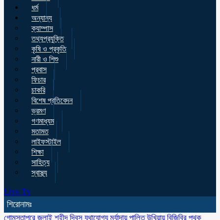
ধর্ম
অন্যান্য
ক্যাম্পাস
তথ্যপ্রযুক্তি
কৃষি ও প্রকৃতি
নারী ও শিশু
প্রবাস
ফিচার
চাকরি
বিশেষ প্রতিবেদন
ভ্রমণ
গণমাধ্যম
মতামত
লাইফস্টাইল
শিক্ষা
সাহিত্য
স্বাস্থ্য
Live Tv
শিরোনামঃ
গোমস্তাপুরে জুলাই শহীদ দিবস যথাযোগ্য মর্যাদায় পালিত
উখিয়ায় বিজিবির পৃথক