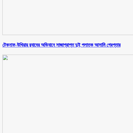
টেকনাফ-উখিয়ায় র‌্যাবের অভিযানে সাজাপ্রাপ্ত দুই পলাতক আসামি গ্রেপ্তার