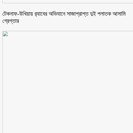
টেকনাফ-উখিয়ায় র‌্যাবের অভিযানে সাজাপ্রাপ্ত দুই পলাতক আসামি
গ্রেপ্তার