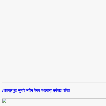
গোমস্তাপুরে জুলাই শহীদ দিবস যথাযোগ্য মর্যাদায় পালিত