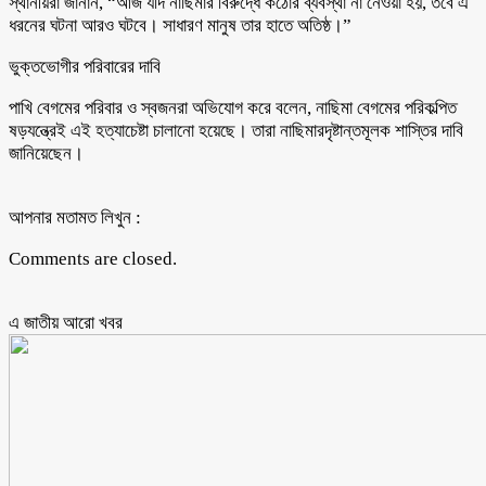
স্থানীয়রা জানান, “আজ যদি নাছিমার বিরুদ্ধে কঠোর ব্যবস্থা না নেওয়া হয়, তবে এ
ধরনের ঘটনা আরও ঘটবে। সাধারণ মানুষ তার হাতে অতিষ্ঠ।”
ভুক্তভোগীর পরিবারের দাবি
পাখি বেগমের পরিবার ও স্বজনরা অভিযোগ করে বলেন, নাছিমা বেগমের পরিকল্পিত
ষড়যন্ত্রেই এই হত্যাচেষ্টা চালানো হয়েছে। তারা নাছিমারদৃষ্টান্তমূলক শাস্তির দাবি
জানিয়েছেন।
আপনার মতামত লিখুন :
Comments are closed.
এ জাতীয় আরো ‍খবর