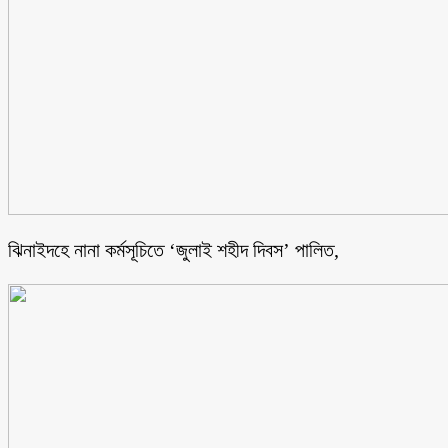
ঝিনাইদহে নানা কর্মসূচিতে ‘জুলাই শহীদ দিবস’ পালিত,