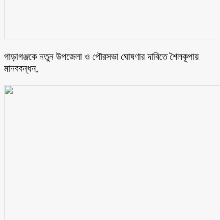
গাড়াগঞ্জকে নতুন উপজেলা ও পৌরসভা ঘোষণার দাবিতে শৈলকূপায়
মানববন্ধন,