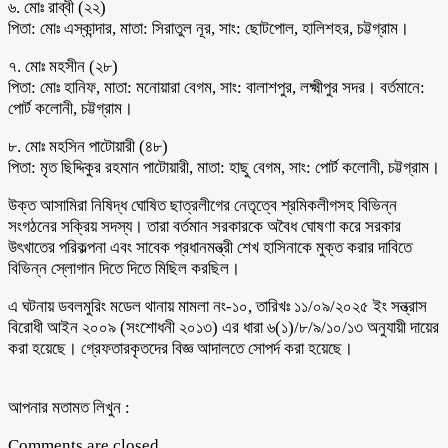
৬. মোঃ রাব্বী (২২)
পিতা: মোঃ এস্কান্দার, মাতা: সিরাতুল নূর, সাং: ছোটপোল, হালিশহর, চট্টগ্রাম।
৭. মোঃ মহসীন (২৮)
পিতা: মোঃ হানিফ, মাতা: মনোয়ারা বেগম, সাং: বালাশপুর, লক্ষ্মীপুর সদর। বর্তমানে:
পোর্ট কলোনী, চট্টগ্রাম।
৮. মোঃ মহসিন পাটোয়ারী (৪৮)
পিতা: মৃত ছিদ্দিকুর রহমান পাটোয়ারী, মাতা: হাছু বেগম, সাং: পোর্ট কলোনী, চট্টগ্রাম।
উক্ত আসামিরা নিষিদ্ধ ঘোষিত ছাত্রলীগের নেতৃত্বে শ্রমিকলীগসহ বিভিন্ন
সংগঠনের সক্রিয় সদস্য। তারা বর্তমান সরকারকে অবৈধ ঘোষণা করে সরকার
উৎখাতের পরিকল্পনা এবং সাবেক প্রধানমন্ত্রী শেখ হাসিনাকে মুক্ত করার দাবিতে
বিভিন্ন স্লোগান দিতে দিতে মিছিল করছিল।
এ ঘটনায় ডবলমুরিং মডেল থানায় মামলা নং-১০, তারিখঃ ১১/০৯/২০২৫ ইং সন্ত্রাস
বিরোধী আইন ২০০৯ (সংশোধনী ২০১৩) এর ধারা ৬(১)/৮/৯/১০/১৩ অনুযায়ী দায়ের
করা হয়েছে। গ্রেফতারকৃতদের বিজ্ঞ আদালতে সোপর্দ করা হয়েছে।
আপনার মতামত লিখুন :
Comments are closed.