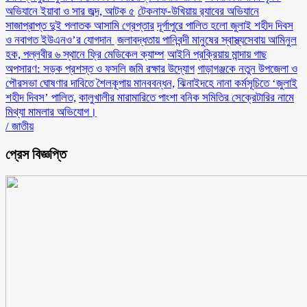
অভিযানে ইয়াবা ও সার জব্দ, আটক ৫
টেকনাফ-উখিয়ায় র‌্যাবের অভিযানে
সাজাপ্রাপ্ত দুই পলাতক আসামি গ্রেপ্তার
‎দূর্গাপুরে পালিত হলো জুলাই শহীদ দিবস
ও নবাগত ইউএনও’র যোগদান ‎
জলাবদ্ধতায় পানিবন্দী মানুষের স্বাস্থ্যসেবায় আমিনুল
হক, পল্লবীর ৬ স্থানে ফ্রি মেডিকেল ক্যাম্প
আইনি প্রক্রিয়ায় মান্দায় গাছ
অপসারণ: সড়ক প্রশস্ত ও ফসলি জমি রক্ষার উদ্যোগ
গাড়াগঞ্জকে নতুন উপজেলা ও
পৌরসভা ঘোষণার দাবিতে শৈলকূপায় মানববন্ধন,
ঝিনাইদহে নানা কর্মসূচিতে ‘জুলাই
শহীদ দিবস’ পালিত,
কালুখালীর মারামারিতে পাংশা বনিক সমিতির সেক্রেটারির নামে
মিথ্যা মামলার অভিযোগ।
/
জাতীয়
প্রেস বিজ্ঞপ্তি