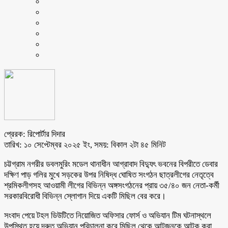
প্রেরক: রিপোর্টার দিদার
তারিখ: ১০ সেপ্টেম্বর ২০২৫ ইং, সময়: বিকাল ২টা ৪৫ মিনিট
চট্টগ্রাম নগরীর ডবলমুরিং মডেল থানাধীন আগ্রাবাদ বিদ্যুৎ ভবনের বিপরীতে ডেবার
দক্ষিণ পাড় গলির মুখে সড়কের উপর নিষিদ্ধ ঘোষিত সংগঠন ছাত্রলীগের নেতৃত্বে
শ্রমিকলীগসহ আওয়ামী লীগের বিভিন্ন অঙ্গসংগঠনের প্রায় ৩৫/৪০ জন নেতা-কর্মী
সরকারবিরোধী বিভিন্ন স্লোগান দিয়ে একটি মিছিল বের করে।
সংবাদ পেয়ে টহল ডিউটিতে নিয়োজিত অফিসার ফোর্স ও অভিযান টিম ঘটনাস্থলে
উপস্থিত হয়ে দ্রুত অভিযান পরিচালনা করে মিছিল থেকে আটজনকে আটক করা