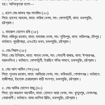
হয়। আটককৃতরা হলো—
১. ছালে মোঃ জাফর প্রঃ সানজিদ (২০)
পিতা: ছালেহ আহমদ, মাতা: ফরিদা বেগম, সাং: মোগলটুলী, থানা: ডবলমুরিং,
চট্টগ্রাম।
২. বাহারুল হোসেন রকি (২৫)
পিতা: মজিবুর রহমান, মাতা: মমতাজ বেগম, সাং: সুবিদপুর, থানা: ফরিদগঞ্জ, চাঁদপুর।
বর্তমানে: মুহুরীপাড়া, এনএইচ ভবন, ডবলমুরিং, চট্টগ্রাম।
৩. মোঃ পিয়াস (২৮)
পিতা: মোঃ ইলিয়াস, মাতা: পান্না বেগম, সাং: সোহাগী বাজার, থানা: ঈশ্বরগঞ্জ,
ময়মনসিংহ। বর্তমানে: মোগলটুলী, ইয়াছিন গলির সামনে, ডবলমুরিং, চট্টগ্রাম।
৪. মোঃ আল আমিন শেখ (৩৬)
পিতা: লুৎফর রহমান, মাতা: আম্বিয়া বেগম, সাং: ফকিরহাট, গোপালগঞ্জ। বর্তমানে:
হাজীপাড়া, ইছহাক চেয়ারম্যান বাড়ী সংলগ্ন, ডবলমুরিং, চট্টগ্রাম।
৫. মোঃ আমির হোসেন বাচ্চু (৪০)
পিতা: মৃত জয়নাল আবেদীন, মাতা: হোসনে আরা বেগম, সাং: কুতুবপুর, বেগমগঞ্জ,
নোয়াখালী। বর্তমানে: মামা-ভাগিনা বিল্ডিং, ডবলমুরিং, চট্টগ্রাম।