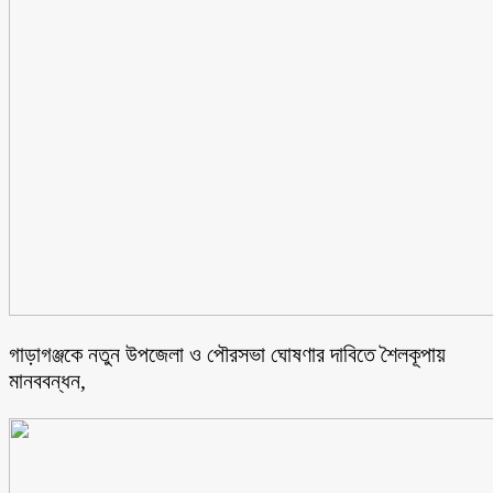
গাড়াগঞ্জকে নতুন উপজেলা ও পৌরসভা ঘোষণার দাবিতে শৈলকূপায়
মানববন্ধন,