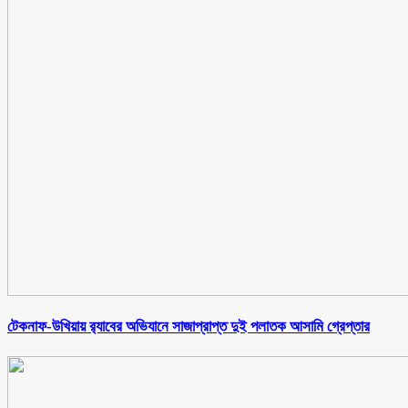
টেকনাফ-উখিয়ায় র‌্যাবের অভিযানে সাজাপ্রাপ্ত দুই পলাতক আসামি গ্রেপ্তার