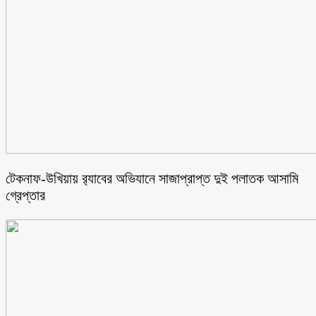
টেকনাফ-উখিয়ায় র‌্যাবের অভিযানে সাজাপ্রাপ্ত দুই পলাতক আসামি
গ্রেপ্তার