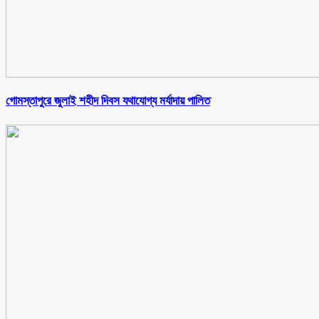
গোমস্তাপুরে জুলাই শহীদ দিবস যথাযোগ্য মর্যাদায় পালিত