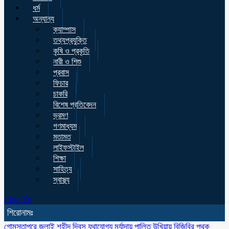
ধর্ম
অন্যান্য
ক্যাম্পাস
তথ্যপ্রযুক্তি
কৃষি ও প্রকৃতি
নারী ও শিশু
প্রবাস
ফিচার
চাকরি
বিশেষ প্রতিবেদন
ভ্রমণ
গণমাধ্যম
মতামত
লাইফস্টাইল
শিক্ষা
সাহিত্য
স্বাস্থ্য
Live Tv
শিরোনামঃ
গোমস্তাপুরে জুলাই শহীদ দিবস যথাযোগ্য মর্যাদায় পালিত
উখিয়ায় বিজিবির পৃথক