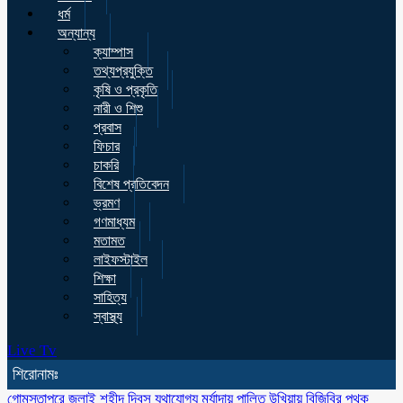
ধর্ম
অন্যান্য
ক্যাম্পাস
তথ্যপ্রযুক্তি
কৃষি ও প্রকৃতি
নারী ও শিশু
প্রবাস
ফিচার
চাকরি
বিশেষ প্রতিবেদন
ভ্রমণ
গণমাধ্যম
মতামত
লাইফস্টাইল
শিক্ষা
সাহিত্য
স্বাস্থ্য
Live Tv
শিরোনামঃ
গোমস্তাপুরে জুলাই শহীদ দিবস যথাযোগ্য মর্যাদায় পালিত
উখিয়ায় বিজিবির পৃথক