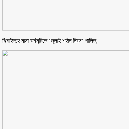
ঝিনাইদহে নানা কর্মসূচিতে ‘জুলাই শহীদ দিবস’ পালিত,