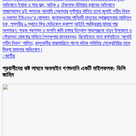
অভিযানে ইয়াবা ও সার জব্দ, আটক ৫
টেকনাফ-উখিয়ায় র‌্যাবের অভিযানে
সাজাপ্রাপ্ত দুই পলাতক আসামি গ্রেপ্তার
‎দূর্গাপুরে পালিত হলো জুলাই শহীদ দিবস
ও নবাগত ইউএনও’র যোগদান ‎
জলাবদ্ধতায় পানিবন্দী মানুষের স্বাস্থ্যসেবায় আমিনুল
হক, পল্লবীর ৬ স্থানে ফ্রি মেডিকেল ক্যাম্প
আইনি প্রক্রিয়ায় মান্দায় গাছ
অপসারণ: সড়ক প্রশস্ত ও ফসলি জমি রক্ষার উদ্যোগ
গাড়াগঞ্জকে নতুন উপজেলা ও
পৌরসভা ঘোষণার দাবিতে শৈলকূপায় মানববন্ধন,
ঝিনাইদহে নানা কর্মসূচিতে ‘জুলাই
শহীদ দিবস’ পালিত,
কালুখালীর মারামারিতে পাংশা বনিক সমিতির সেক্রেটারির নামে
মিথ্যা মামলার অভিযোগ।
/
জাতীয়
প্রবাসীদের কষ্ট লাঘবে অনলাইন গণশুনানি একটি মাইলফলক: ডিসি
জাহিদ