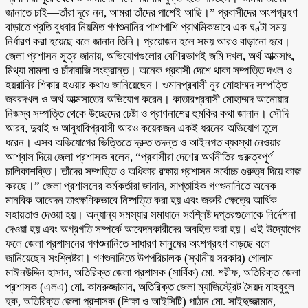
জানাতে চাই—তাঁরা দূরে নন, আমরা তাঁদের পাশেই আছি।” প্রবাসীদের অংশগ্রহণ
বাড়াতে প্রতি বুধবার নিয়মিত গণশুনানির পাশাপাশি প্রাথমিকভাবে এক ঘণ্টা সময়
নির্ধারণ করা হয়েছে বলে জানান তিনি। প্রয়োজন হলে সময় আরও বাড়ানো হবে।
জেলা প্রশাসন সূত্র জানায়, অভিযোগগুলোর বেশিরভাগই জমি দখল, অর্থ আত্মসাৎ,
মিথ্যা মামলা ও চাঁদাবাজি সংক্রান্ত। অনেক প্রবাসী দেশে থাকা সম্পত্তি দখল ও
হয়রানির শিকার হওয়ার কথাও জানিয়েছেন। ওমানপ্রবাসী নুর মোহাম্মদ সম্পত্তি
জবরদখল ও অর্থ আত্মসাতের অভিযোগ করেন। কাতারপ্রবাসী মোহাম্মদ আনোয়ার
নিজস্ব সম্পত্তি থেকে উচ্ছেদের চেষ্টা ও প্রাণনাশের হুমকির কথা জানান। সৌদি
আরব, দুবাই ও আবুধাবিপ্রবাসী আরও কয়েকজন একই ধরনের অভিযোগ তুলে
ধরেন। এসব অভিযোগের ভিত্তিতে দ্রুত তদন্ত ও আইনগত ব্যবস্থা নেওয়ার
আশ্বাস দিয়ে জেলা প্রশাসক বলেন, “প্রবাসীরা দেশের অর্থনীতির গুরুত্বপূর্ণ
চালিকাশক্তি। তাঁদের সম্পত্তি ও অধিকার রক্ষায় প্রশাসন সর্বোচ্চ গুরুত্ব দিয়ে কাজ
করছে।” জেলা প্রশাসনের কর্মকর্তারা জানান, সাপ্তাহিক গণশুনানিতে অনেক
মানবিক আবেদন তাৎক্ষণিকভাবে নিষ্পত্তি করা হয় এবং জরুরি ক্ষেত্রে আর্থিক
সহায়তাও দেওয়া হয়। অন্যান্য সমস্যার সমাধানে সংশ্লিষ্ট দপ্তরগুলোকে নির্দেশনা
দেওয়া হয় এবং অগ্রগতি সম্পর্কে আবেদনকারীদের অবহিত করা হয়। এই উদ্যোগের
ফলে জেলা প্রশাসনের গণশুনানিতে সাধারণ মানুষের অংশগ্রহণ বাড়ছে বলে
জানিয়েছেন সংশ্লিষ্টরা। গণশুনানিতে উপপরিচালক (স্থানীয় সরকার) গোলাম
মাঈনউদ্দিন হাসান, অতিরিক্ত জেলা প্রশাসক (সার্বিক) মো. শরীফ, অতিরিক্ত জেলা
প্রশাসক (এলএ) মো. কামরুজ্জামান, অতিরিক্ত জেলা ম্যাজিস্ট্রেট সৈয়দ মাহবুবুল
হক, অতিরিক্ত জেলা প্রশাসক (শিক্ষা ও আইসিটি) পাঠান মো. সাইদুজ্জামান,