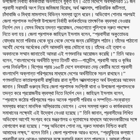
উপজেলা নির্বাহী কর্মকর্তারা অনলাইনে যুক্ত হন। এতে বিদেশে অবস্থানরত ১১ জন
প্রবাসী সরাসরি অংশ নিয়ে জমিজমা বিরোধ, অর্থ আত্মসাৎ, পারিবারিক জটিলতা,
চাঁদাবাজি ও মিথ্যা মামলাসহ বিভিন্ন সমস্যা তুলে ধরেন। অভিযোগ শোনার পরপরই
জেলা প্রশাসক সংশ্লিষ্ট উপজেলা নির্বাহী কর্মকর্তাদের তাৎক্ষণিক ব্যবস্থা নেওয়ার
নির্দেশ দেন। যেসব বিষয়ে তদন্ত প্রয়োজন, সেগুলোতে পুলিশকে দ্রুত পদক্ষেপ
নিতে বলা হয়। জেলা প্রশাসক জাহিদুল ইসলাম বলেন, “প্রবাসীরা অকুতোভয়
যোদ্ধার মতো পরিবার থেকে দূরে থেকে দেশের জন্য রেমিট্যান্স পাঠান। তাঁদের পাঠানো
অর্থেই দেশের অর্ধেকের বেশি আমদানি ব্যয় মেটানো হয়। তাঁদের এই ত্যাগ ও
অবদানকে সম্মান জানাতেই আমরা এই গণশুনানির আয়োজন করেছি।” তিনি আরও
বলেন, “বাংলাদেশের অর্থনীতি মূলত তিনটি খাত—গার্মেন্টস, প্রবাসী আয় ও কৃষির
ওপর নির্ভরশীল। বিশ্বের প্রায় ১৬৫টি দেশে বসবাসরত দেড় কোটির মতো প্রবাসী
বাংলাদেশি অক্লান্ত পরিশ্রমের মাধ্যমে দেশের অর্থনীতিকে সচল রাখছেন।”
গণশুনানিতে কাতারপ্রবাসী রাঙ্গুনিয়ার রানা সুশীল আত্মসাতকৃত অর্থ উদ্ধারের আবেদন
জানান। বিষয়টি গুরুত্ব দিয়ে জেলা প্রশাসক সংশ্লিষ্ট থানা ও উপজেলা প্রশাসনকে
তদন্ত করে প্রয়োজনীয় ব্যবস্থা নিতে নির্দেশ দেন। জাহিদুল ইসলাম বলেন,
“প্রবাসে কঠোর পরিশ্রমের পরও অনেক প্রবাসী পরিবার ও সম্পত্তি–সংক্রান্ত
সমস্যার কারণে মানসিক অস্থিরতায় ভোগেন। এসব সমস্যা দ্রুত ও কার্যকরভাবে
সমাধানের লক্ষ্যেই এই উদ্যোগ নেওয়া হয়েছে।” তিনি জানান, প্রবাসীদের লিখিত
অভিযোগ আগেই সংগ্রহ করে মন্ত্রণালয় ও দূতাবাসের মাধ্যমে আবেদনকারীদের সঙ্গে
যোগাযোগ করা হয়েছে। “শুধু অভিযোগ শোনা নয়, দ্রুত সমাধান নিশ্চিত করাই
আমাদের লক্ষ্য,” বলেন তিনি। জেলা প্রশাসক আরও বলেন, “প্রযুক্তির কল্যাণে
প্রবাসীরা দূরে থেকেও আমাদের সঙ্গে সরাসরি যুক্ত হতে পারছেন। আমরা তাঁদের