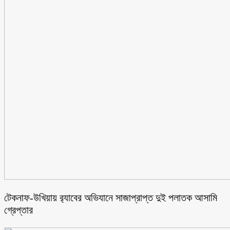
টেকনাফ-উখিয়ায় র‌্যাবের অভিযানে সাজাপ্রাপ্ত দুই পলাতক আসামি
গ্রেপ্তার