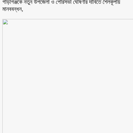
গাড়াগঞ্জকে নতুন উপজেলা ও পৌরসভা ঘোষণার দাবিতে শৈলকূপায়
মানববন্ধন,