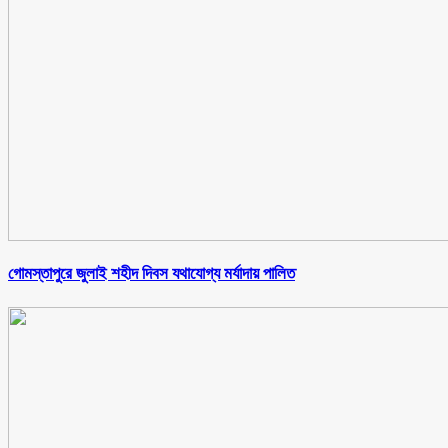
গোমস্তাপুরে জুলাই শহীদ দিবস যথাযোগ্য মর্যাদায় পালিত