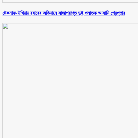
টেকনাফ-উখিয়ায় র‌্যাবের অভিযানে সাজাপ্রাপ্ত দুই পলাতক আসামি গ্রেপ্তার