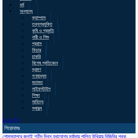
ধর্ম
অন্যান্য
ক্যাম্পাস
তথ্যপ্রযুক্তি
কৃষি ও প্রকৃতি
নারী ও শিশু
প্রবাস
ফিচার
চাকরি
বিশেষ প্রতিবেদন
ভ্রমণ
গণমাধ্যম
মতামত
লাইফস্টাইল
শিক্ষা
সাহিত্য
স্বাস্থ্য
Live Tv
শিরোনামঃ
গোমস্তাপুরে জুলাই শহীদ দিবস যথাযোগ্য মর্যাদায় পালিত
উখিয়ায় বিজিবির পৃথক