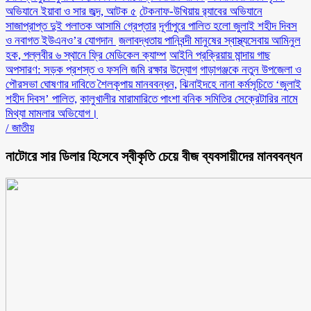
অভিযানে ইয়াবা ও সার জব্দ, আটক ৫
টেকনাফ-উখিয়ায় র‌্যাবের অভিযানে
সাজাপ্রাপ্ত দুই পলাতক আসামি গ্রেপ্তার
‎দূর্গাপুরে পালিত হলো জুলাই শহীদ দিবস
ও নবাগত ইউএনও’র যোগদান ‎
জলাবদ্ধতায় পানিবন্দী মানুষের স্বাস্থ্যসেবায় আমিনুল
হক, পল্লবীর ৬ স্থানে ফ্রি মেডিকেল ক্যাম্প
আইনি প্রক্রিয়ায় মান্দায় গাছ
অপসারণ: সড়ক প্রশস্ত ও ফসলি জমি রক্ষার উদ্যোগ
গাড়াগঞ্জকে নতুন উপজেলা ও
পৌরসভা ঘোষণার দাবিতে শৈলকূপায় মানববন্ধন,
ঝিনাইদহে নানা কর্মসূচিতে ‘জুলাই
শহীদ দিবস’ পালিত,
কালুখালীর মারামারিতে পাংশা বনিক সমিতির সেক্রেটারির নামে
মিথ্যা মামলার অভিযোগ।
/
জাতীয়
নাটোরে সার ডিলার হিসেবে স্বীকৃতি চেয়ে বীজ ব্যবসায়ীদের মানববন্ধন