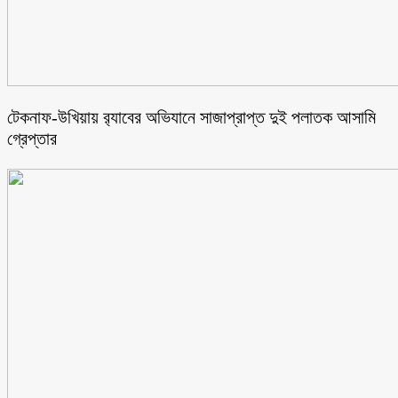
টেকনাফ-উখিয়ায় র‌্যাবের অভিযানে সাজাপ্রাপ্ত দুই পলাতক আসামি
গ্রেপ্তার