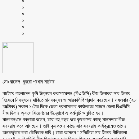
মোঃ রাসেল ব্যুরো প্রধান নাটোর
নাটোরে বাংলাদেশ কৃষি উন্নয়ন করপোরেশন (বিএডিসি) বীজ ডিলাররা সার ডিলার
হিসেবে নিবন্ধনের দাবিতে মানববন্ধন ও স্মারকলিপি প্রদান করেছেন। মঙ্গলবার (২৮
অক্টোবর) সকাল ১১টার দিকে জেলা প্রশাসকের কার্যালয়ের সামনে জেলা বিএডিসি
বীজ ডিলার অ্যাসোসিয়েশনের উদ্যোগে এ কর্মসূচি অনুষ্ঠিত হয়।
মানববন্ধনে বক্তারা বলেন, তারা বহু বছর ধরে কৃষকদের কাছে মানসম্মত বীজ
সরবরাহ করে আসছেন। তাই কৃষকদের কাছে সার সরবরাহ কার্যক্রমেও তাদের
অন্তর্ভুক্ত করা যৌক্তিক দাবি। তারা আসন্ন “সম্মিলিত সার ডিলার নীতিমালা