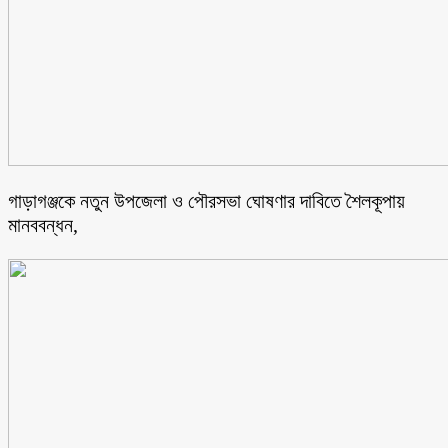
গাড়াগঞ্জকে নতুন উপজেলা ও পৌরসভা ঘোষণার দাবিতে শৈলকূপায়
মানববন্ধন,