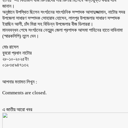
২০২৫”-এ বিএডিসি বীজ ডিলারদের সার ডিলার হিসেবে অন্তর্ভুক্ত করার দাবি
জানান।
অনুষ্ঠানে উপস্থিত ছিলেন সংগঠনের সাংগঠনিক সম্পাদক আসাদুজ্জামান, নাটোর সদর
উপজেলা সাধারণ সম্পাদক সোহারাব হোসেন, লালপুর উপজেলার সাধারণ সম্পাদক
ইয়াছিন আলী, চাঁদ মিয়া সহ বিভিন্ন উপজেলার বীজ ডিলাররা।
মানববন্ধন শেষে সংগঠনের নেতৃবৃন্দ জেলা প্রশাসক আসমা শাহিনের হাতে দাবিনামা
(স্মারকলিপি) তুলে দেন।
মোঃ রাসেল
ব্যুরো প্রধান নাটোর
২৮-১০-২০২৫ইং
০১৮৩৫৯৪৭১৩২
আপনার মতামত লিখুন :
Comments are closed.
এ জাতীয় আরো ‍খবর