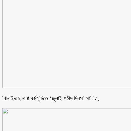
ঝিনাইদহে নানা কর্মসূচিতে ‘জুলাই শহীদ দিবস’ পালিত,