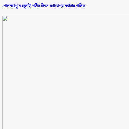
গোমস্তাপুরে জুলাই শহীদ দিবস যথাযোগ্য মর্যাদায় পালিত