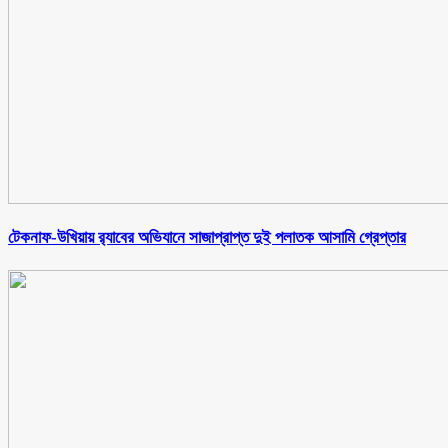
টেকনাফ-উখিয়ায় র‌্যাবের অভিযানে সাজাপ্রাপ্ত দুই পলাতক আসামি গ্রেপ্তার