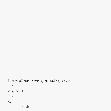
আপডেট সময়: মঙ্গলবার, ২৮ অক্টোবর, ২০২৫
/
২৮১ বার
/
শেয়ার