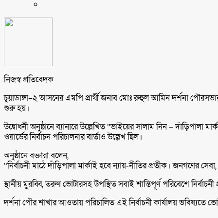
নিজস্ব প্রতিবেদক
চুয়াডাঙ্গা–২ আসনের এমপি প্রার্থী জনাব মোঃ রুহুল আমিন দর্শনা পৌরসভার ০
শুরু হয়।
উদ্বোধনী অনুষ্ঠানে ব্যানারে উল্লেখিত “ভাইয়ের সালাম নিন – দাঁড়িপালা মা
ওয়ার্ডের নির্বাচন পরিচালনার বার্তাও উল্লেখ ছিল।
অনুষ্ঠানে বক্তারা বলেন,
“নির্বাচনী মাঠে দাঁড়িপালা মার্কাই হবে ন্যায়-নীতির প্রতীক। জনগণের স
স্থানীয় মুরব্বি, তরুণ ভোটারসহ উপস্থিত সবাই শান্তিপূর্ণ পরিবেশে নির্ব
দর্শনা পৌর শাখার আওতায় পরিচালিত এই নির্বাচনী কার্যালয় ভবিষ্যতে ভোট