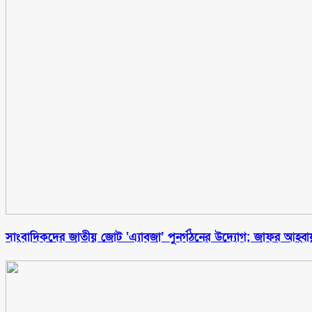
সাংবাদিকদের জাতীয় জোট ‘এ্যাবজা’ পুনর্গঠনের উদ্যোগ; জাফর আহ্ব