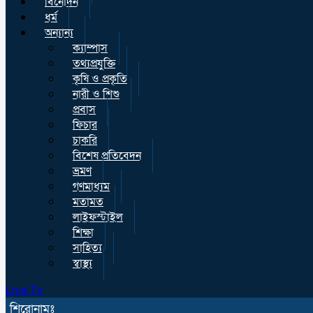
বিনোদন
ধর্ম
অন্যান্য
ক্যাম্পাস
তথ্যপ্রযুক্তি
কৃষি ও প্রকৃতি
নারী ও শিশু
প্রবাস
ফিচার
চাকরি
বিশেষ প্রতিবেদন
ভ্রমণ
গণমাধ্যম
মতামত
লাইফস্টাইল
শিক্ষা
সাহিত্য
স্বাস্থ্য
Live Tv
শিরোনামঃ