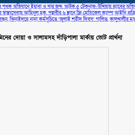
র পৃথক অভিযানে ইয়াবা ও সার জব্দ, আটক ৫
টেকনাফ-উখিয়ায় র‌্যাবের অভিযা
স্বাস্থ্যসেবায় আমিনুল হক, পল্লবীর ৬ স্থানে ফ্রি মেডিকেল ক্যাম্প
আইনি প্রক্
্ধন,
ঝিনাইদহে নানা কর্মসূচিতে ‘জুলাই শহীদ দিবস’ পালিত,
কালুখালীর মা
আমিনের দোয়া ও সালামসহ দাঁড়িপালা মার্কায় ভোট প্রার্থনা