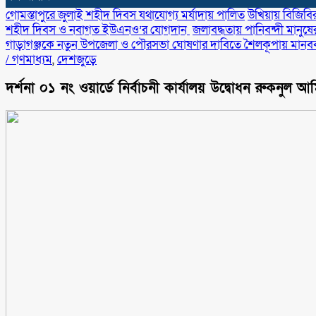
গোমস্তাপুরে জুলাই শহীদ দিবস যথাযোগ্য মর্যাদায় পালিত
উখিয়ায় বিজিবি
শহীদ দিবস ও নবাগত ইউএনও’র যোগদান ‎
জলাবদ্ধতায় পানিবন্দী মানুষের 
গাড়াগঞ্জকে নতুন উপজেলা ও পৌরসভা ঘোষণার দাবিতে শৈলকূপায় মানববন
/
গণমাধ্যম
,
দেশজুড়ে
দর্শনা ০১ নং ওয়ার্ডে নির্বাচনী কার্যালয় উদ্বোধন রুকনুল 