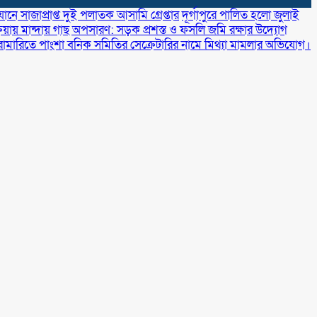
নে সাজাপ্রাপ্ত দুই পলাতক আসামি গ্রেপ্তার
‎দূর্গাপুরে পালিত হলো জুলাই
রিয়ায় মান্দায় গাছ অপসারণ: সড়ক প্রশস্ত ও ফসলি জমি রক্ষার উদ্যোগ
রামারিতে পাংশা বনিক সমিতির সেক্রেটারির নামে মিথ্যা মামলার অভিযোগ।