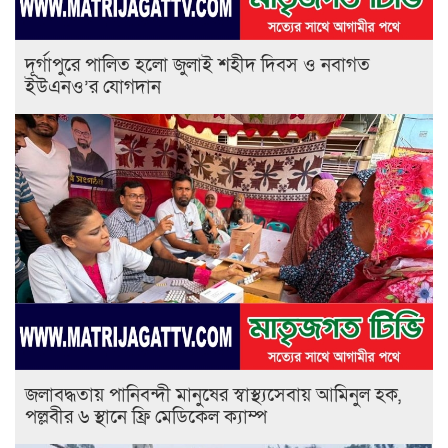
‎দূর্গাপুরে পালিত হলো জুলাই শহীদ দিবস ও নবাগত
ইউএনও’র যোগদান ‎
জলাবদ্ধতায় পানিবন্দী মানুষের স্বাস্থ্যসেবায় আমিনুল হক,
পল্লবীর ৬ স্থানে ফ্রি মেডিকেল ক্যাম্প