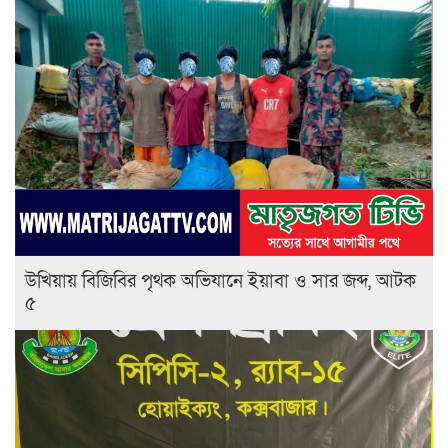
উখিয়ায় বিজিবির পৃথক অভিযানে ইয়াবা ও সার জব্দ, আটক
৫