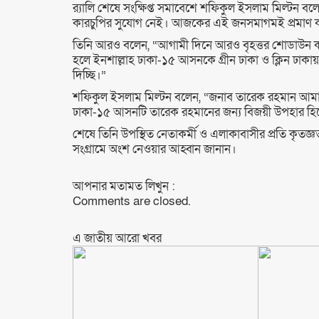
র‍্যালি শেষে সংক্ষিপ্ত সমাবেশে শফিকুল ইসলাম মিল্টন বলে
কারচুপির সুযোগ নেই। আজকের এই জনসমাগমই প্রমাণ কর
তিনি আরও বলেন, “আগামী দিনে আরও বৃহত্তর শোডাউন করা 
হলে ইনশাল্লাহ ঢাকা-১৫ আসনকে গ্রীন ঢাকা ও ক্লিন ঢ
দিচ্ছি।”
শফিকুল ইসলাম মিল্টন বলেন, “জনাব তারেক রহমান আমা
ঢাকা-১৫ আসনটি তারেক রহমানের জন্য বিজয়ী উপহার হিস
শেষে তিনি উপস্থিত নেতাকর্মী ও এলাকাবাসীর প্রতি কৃতজ
সংগ্রামে অংশ নেওয়ার আহ্বান জানান।
আপনার মতামত লিখুন :
Comments are closed.
এ জাতীয় আরো ‍খবর