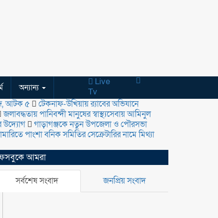
Live
্ম
অন্যান্য
Tv
্দ, আটক ৫
টেকনাফ-উখিয়ায় র‌্যাবের অভিযানে
জলাবদ্ধতায় পানিবন্দী মানুষের স্বাস্থ্যসেবায় আমিনুল
র উদ্যোগ
গাড়াগঞ্জকে নতুন উপজেলা ও পৌরসভা
ামারিতে পাংশা বনিক সমিতির সেক্রেটারির নামে মিথ্যা
েসবুকে আমরা
সর্বশেষ সংবাদ
জনপ্রিয় সংবাদ