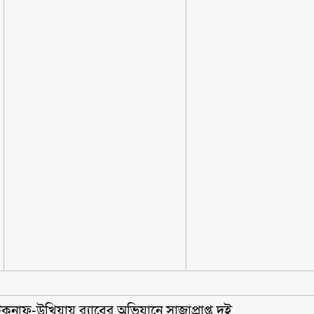
েকনাফ-উখিয়ায় র‌্যাবের অভিযানে সাজাপ্রাপ্ত দুই