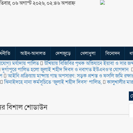
তিবার, ০৬ অগাস্ট ২০২৬, ০২:৪৬ অপরাহ্ন
্থনীতি
আইন-আদালত
দেশজুড়ে
খেলাধুলা
বিনোদন
ধর
যোগ্য মর্যাদায় পালিত
উখিয়ায় বিজিবির পৃথক অভিযানে ইয়াবা ও সার জব
‎দূর্গাপুরে পালিত হলো জুলাই শহীদ দিবস ও নবাগত ইউএনও’র যোগদান ‎
্প
আইনি প্রক্রিয়ায় মান্দায় গাছ অপসারণ: সড়ক প্রশস্ত ও ফসলি জমি রক্ষা
ঝিনাইদহে নানা কর্মসূচিতে ‘জুলাই শহীদ দিবস’ পালিত,
কালুখালীর মার
ফ
ের বিশাল শোডাউন