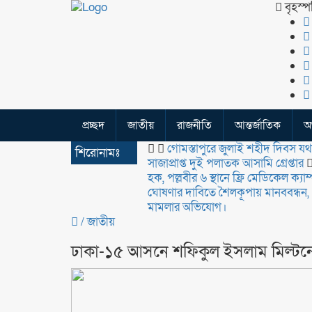
বৃহস্প
প্রচ্ছদ
জাতীয়
রাজনীতি
আন্তর্জাতিক
অর
গোমস্তাপুরে জুলাই শহীদ দিবস যথা
শিরোনামঃ
সাজাপ্রাপ্ত দুই পলাতক আসামি গ্রেপ্তার
হক, পল্লবীর ৬ স্থানে ফ্রি মেডিকেল ক্যাম
ঘোষণার দাবিতে শৈলকূপায় মানববন্ধন,
মামলার অভিযোগ।
/
জাতীয়
ঢাকা-১৫ আসনে শফিকুল ইসলাম মিল্টন