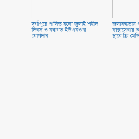
‎দূর্গাপুরে পালিত হলো জুলাই শহীদ
জলাবদ্ধতায় প
দিবস ও নবাগত ইউএনও’র
স্বাস্থ্যসেবা
যোগদান ‎
স্থানে ফ্রি মে