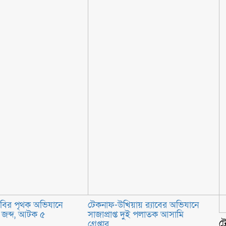
বির পৃথক অভিযানে
টেকনাফ-উখিয়ায় র‌্যাবের অভিযানে
 জব্দ, আটক ৫
সাজাপ্রাপ্ত দুই পলাতক আসামি
ট
গ্রেপ্তার