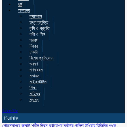
ধর্ম
অন্যান্য
ক্যাম্পাস
তথ্যপ্রযুক্তি
কৃষি ও প্রকৃতি
নারী ও শিশু
প্রবাস
ফিচার
চাকরি
বিশেষ প্রতিবেদন
ভ্রমণ
গণমাধ্যম
মতামত
লাইফস্টাইল
শিক্ষা
সাহিত্য
স্বাস্থ্য
Live Tv
শিরোনামঃ
গোমস্তাপুরে জুলাই শহীদ দিবস যথাযোগ্য মর্যাদায় পালিত
উখিয়ায় বিজিবির পৃথক