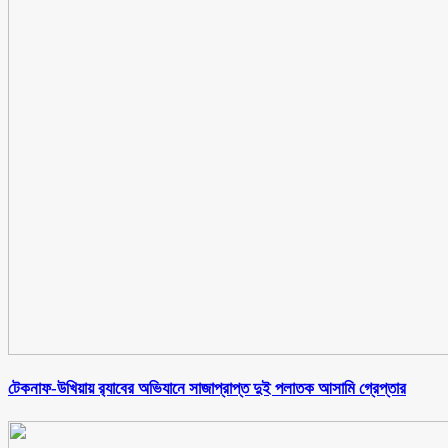
টেকনাফ-উখিয়ায় র‌্যাবের অভিযানে সাজাপ্রাপ্ত দুই পলাতক আসামি গ্রেপ্তার