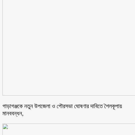
গাড়াগঞ্জকে নতুন উপজেলা ও পৌরসভা ঘোষণার দাবিতে শৈলকূপায়
মানববন্ধন,