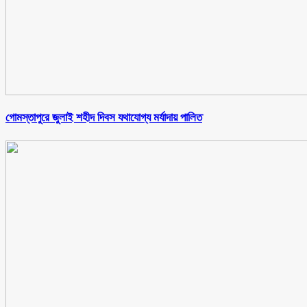
গোমস্তাপুরে জুলাই শহীদ দিবস যথাযোগ্য মর্যাদায় পালিত