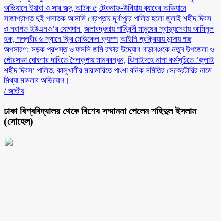
অভিযানে ইয়াবা ও সার জব্দ, আটক ৫
টেকনাফ-উখিয়ায় র‌্যাবের অভিযানে
সাজাপ্রাপ্ত দুই পলাতক আসামি গ্রেপ্তার
‎দূর্গাপুরে পালিত হলো জুলাই শহীদ দিবস
ও নবাগত ইউএনও’র যোগদান ‎
জলাবদ্ধতায় পানিবন্দী মানুষের স্বাস্থ্যসেবায় আমিনুল
হক, পল্লবীর ৬ স্থানে ফ্রি মেডিকেল ক্যাম্প
আইনি প্রক্রিয়ায় মান্দায় গাছ
অপসারণ: সড়ক প্রশস্ত ও ফসলি জমি রক্ষার উদ্যোগ
গাড়াগঞ্জকে নতুন উপজেলা ও
পৌরসভা ঘোষণার দাবিতে শৈলকূপায় মানববন্ধন,
ঝিনাইদহে নানা কর্মসূচিতে ‘জুলাই
শহীদ দিবস’ পালিত,
কালুখালীর মারামারিতে পাংশা বনিক সমিতির সেক্রেটারির নামে
মিথ্যা মামলার অভিযোগ।
/
জাতীয়
ঢাকা বিশ্ববিদ্যালয় থেকে বিশেষ সম্মাননা পেলেন শহিদুল ইসলাম
(সোহেল)