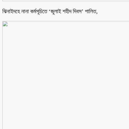
ঝিনাইদহে নানা কর্মসূচিতে ‘জুলাই শহীদ দিবস’ পালিত,