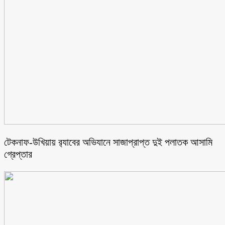
টেকনাফ-উখিয়ায় র‌্যাবের অভিযানে সাজাপ্রাপ্ত দুই পলাতক আসামি
গ্রেপ্তার