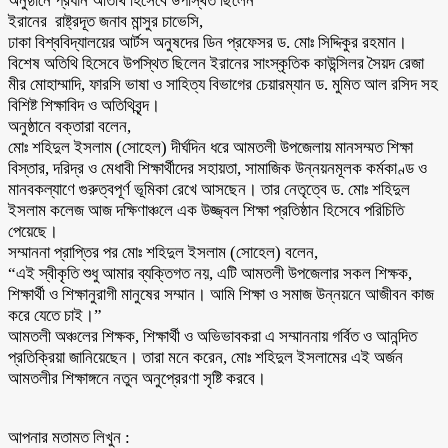
অনুষ্ঠানে প্রধান অতিথি হিসেবে উপস্থিত ছিলেন
ইরানের রাষ্ট্রদূত জনাব মান্সুর চাভেসি,
ঢাকা বিশ্ববিদ্যালয়ের আর্টস অনুষদের ডিন প্রফেসর ড. মোঃ সিদ্দিকুর রহমান।
বিশেষ অতিথি হিসেবে উপস্থিত ছিলেন ইরানের সাংস্কৃতিক কাউন্সিলর সৈয়দ রেজা
মীর মোহাম্মাদি, ফারসি ভাষা ও সাহিত্য বিভাগের চেয়ারম্যান ড. মুমিত আল রসিদ সহ
বিশিষ্ট শিক্ষাবিদ ও অতিথিবৃন্দ।
অনুষ্ঠানে বক্তারা বলেন,
মোঃ শহিদুল ইসলাম (সোহেল) দীর্ঘদিন ধরে আমতলী উপজেলায় মানসম্মত শিক্ষা
বিস্তার, দরিদ্র ও মেধাবী শিক্ষার্থীদের সহায়তা, সামাজিক উন্নয়নমূলক কর্মকাণ্ড ও
মানবকল্যাণে গুরুত্বপূর্ণ ভূমিকা রেখে আসছেন। তার নেতৃত্বে ড. মোঃ শহিদুল
ইসলাম কলেজ আজ দক্ষিণাঞ্চলে এক উজ্জ্বল শিক্ষা প্রতিষ্ঠান হিসেবে পরিচিতি
পেয়েছে।
সম্মাননা প্রাপ্তির পর মোঃ শহিদুল ইসলাম (সোহেল) বলেন,
“এই স্বীকৃতি শুধু আমার ব্যক্তিগত নয়, এটি আমতলী উপজেলার সকল শিক্ষক,
শিক্ষার্থী ও শিক্ষানুরাগী মানুষের সম্মান। আমি শিক্ষা ও সমাজ উন্নয়নে আজীবন কাজ
করে যেতে চাই।”
আমতলী অঞ্চলের শিক্ষক, শিক্ষার্থী ও অভিভাবকরা এ সম্মাননায় গর্বিত ও আনন্দিত
প্রতিক্রিয়া জানিয়েছেন। তারা মনে করেন, মোঃ শহিদুল ইসলামের এই অর্জন
আমতলীর শিক্ষাঙ্গনে নতুন অনুপ্রেরণা সৃষ্টি করবে।
আপনার মতামত লিখুন :