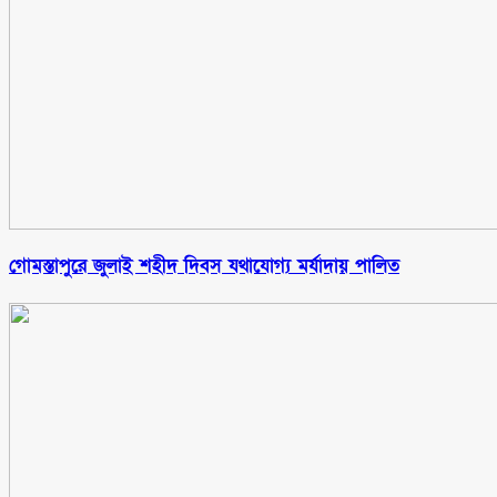
গোমস্তাপুরে জুলাই শহীদ দিবস যথাযোগ্য মর্যাদায় পালিত