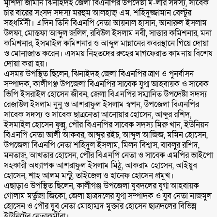
মুর্শিদা জামান ঝিনাইদহ জেলা বিএনপির উপদেষ্টা ম-লীর সদস্য, সাবেক
চার বারের সংসদ সদস্য মরহুম আলহাজ্ব এম. শহিদুজ্জামান বেল্টুর
সহধর্মিনী। এদিন তিনি বিএনপি নেতা আয়নাল হাসান, আনারুল ইসলাম
উলফা, মোস্তফা আব্দুল জলিল, রবিউল ইসলাম নবী, সাত্তার কমিশনার, মনা
কমিশনার, ইসমাইল কমিশনার ও আব্দুল মান্নানের কবরস্থানে গিয়ে দোয়া
ও মোনাজাত করেন। এসময় নিহতদের রুহের মাগফেরাত কামনায় বিশেষ
দোয়া করা হয়।
এসময় উপস্থিত ছিলেন, ঝিনাইদহ জেলা বিএনপির ত্রাণ ও পুনর্বাসন
সম্পাদক, কালীগঞ্জ উপজেলা বিএনপির সাবেক যুগ্ম আহবায়ক ও সাবেক
ভিপি ইসরাইল হোসেন জীবন, জেলা বিএনপির সম্মানিত উপদেষ্টা সদস্য
রেজাউল ইসলাম নুনু ও আশরাফুল ইসলাম স্বপন, উপজেলা বিএনপির
সাবেক সদস্য ও সাবেক ছাত্রনেতা আনোয়ার হোসেন, আব্দুর রশিদ,
ইসমাইল হোসেন ফুন্নু, পৌর বিএনপির সাবেক সদস্য মিরু খান, ইউনিয়ন
বিএনপি নেতা আলী আকবর, আব্দুর রইচ, আব্দুল আজিজ, মমিন হোসেন,
উপজেলা বিএনপি নেতা শহিদুল ইসলাম, মিলন বিশ্বাস, বাবলুর রশিদ,
মনতাজ, আখতার হোসেন, পৌর বিএনপি নেতা ও সাবেক এমপির ভাইপো
সহকারী অধ্যাপক আশরাফুল ইসলাম মিঠু, আকরাম হোসেন, আইয়ুব
হোসেন, শাহ আলম মন্টু, তাইজেল ও হানেফ হোসেন প্রমুখ।
এছাড়াও উপস্থিত ছিলেন, কালীগঞ্জ উপজেলা যুবদলের যুগ্ম আহবায়ক
গোলাম মর্তুজা জিকো, জেলা ছাত্রদলের যুগ্ম সম্পাদক ও যুব নেতা নাজমুল
হোসেন ও পৌর যুব নেতা মোহাম্মদ মুক্তার হোসেন ছাত্রদলের বিভিন্ন
ইউনিটের নেতাকর্মীরা।