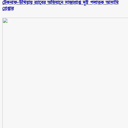
টেকনাফ-উখিয়ায় র‌্যাবের অভিযানে সাজাপ্রাপ্ত দুই পলাতক আসামি
গ্রেপ্তার