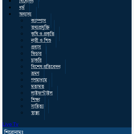
বিনোদন
ধর্ম
অন্যান্য
ক্যাম্পাস
তথ্যপ্রযুক্তি
কৃষি ও প্রকৃতি
নারী ও শিশু
প্রবাস
ফিচার
চাকরি
বিশেষ প্রতিবেদন
ভ্রমণ
গণমাধ্যম
মতামত
লাইফস্টাইল
শিক্ষা
সাহিত্য
স্বাস্থ্য
Live Tv
শিরোনামঃ