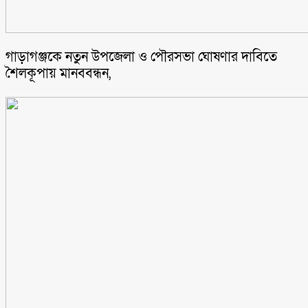
গাড়াগঞ্জকে নতুন উপজেলা ও পৌরসভা ঘোষণার দাবিতে
শৈলকূপায় মানববন্ধন,