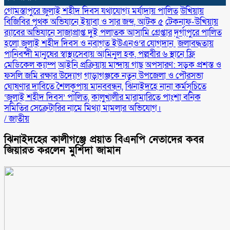
গোমস্তাপুরে জুলাই শহীদ দিবস যথাযোগ্য মর্যাদায় পালিত
উখিয়ায়
বিজিবির পৃথক অভিযানে ইয়াবা ও সার জব্দ, আটক ৫
টেকনাফ-উখিয়ায়
র‌্যাবের অভিযানে সাজাপ্রাপ্ত দুই পলাতক আসামি গ্রেপ্তার
‎দূর্গাপুরে পালিত
হলো জুলাই শহীদ দিবস ও নবাগত ইউএনও’র যোগদান ‎
জলাবদ্ধতায়
পানিবন্দী মানুষের স্বাস্থ্যসেবায় আমিনুল হক, পল্লবীর ৬ স্থানে ফ্রি
মেডিকেল ক্যাম্প
আইনি প্রক্রিয়ায় মান্দায় গাছ অপসারণ: সড়ক প্রশস্ত ও
ফসলি জমি রক্ষার উদ্যোগ
গাড়াগঞ্জকে নতুন উপজেলা ও পৌরসভা
ঘোষণার দাবিতে শৈলকূপায় মানববন্ধন,
ঝিনাইদহে নানা কর্মসূচিতে
‘জুলাই শহীদ দিবস’ পালিত,
কালুখালীর মারামারিতে পাংশা বনিক
সমিতির সেক্রেটারির নামে মিথ্যা মামলার অভিযোগ।
/
জাতীয়
ঝিনাইদহের কালীগঞ্জে প্রয়াত বিএনপি নেতাদের কবর
জিয়ারত করলেন মুর্শিদা জামান