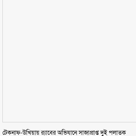
টেকনাফ-উখিয়ায় র‌্যাবের অভিযানে সাজাপ্রাপ্ত দুই পলাতক