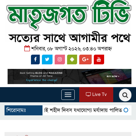
শনিবার, ০৮ অগাস্ট ২০২৬, ০৩:৪০ অপরাহ্ন
Live Tv
Toggle
navigation
গোমস্তাপুরে জুলাই শহীদ দিবস যথাযোগ্য মর্যাদায় পালিত
শিরোনামঃ
উখিয়ায় বি