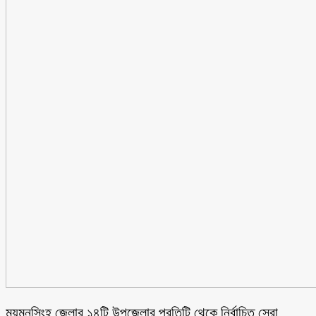
ময়মনসিংহ জেলার ১৪টি উপজেলার প্রতিটি থেকে নির্বাচিত সেরা