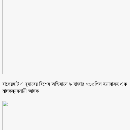
বাগেরহাট এ র‌্যাবের বিশেষ অভিযানে ৯ হাজার ৭৩০পিস ইয়াবাসহ এক
মাদকব্যবসায়ী আটক