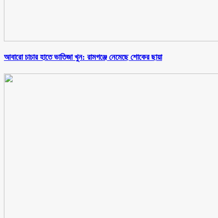
আবারো চাচার হাতে ভাতিজা খুন: রামগঞ্জে নেমেছে শোকের ছায়া