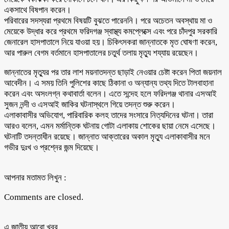
একসাথে বিষপান করেন।
পরিবারের সদস্যরা প্রথমে বিষয়টি বুঝতে পারেননি। পরে অচেতন অবস্থায় মা ও
মেয়েকে উদ্ধার করে প্রথমে ফরিদগঞ্জ স্বাস্থ্য কমপ্লেক্সে এবং পরে চাঁদপুর সরকারি
জেনারেল হাসপাতালে নিয়ে যাওয়া হয়। চিকিৎসকরা জান্নাতকে মৃত ঘোষণা করেন,
আর পারুল বেগম বর্তমানে হাসপাতালের চতুর্থ তলায় মৃত্যু শয্যায় রয়েছেন।
জান্নাতের মৃত্যুর পর তার লাশ ময়নাতদন্ত ছাড়াই নেওয়ার চেষ্টা করেন পিতা জয়নাল
আবেদীন। এ সময় তিনি পুলিশের কাছে ঠিকানা ও অন্যান্য তথ্য দিতে টালবাহানা
করেন এবং অসংলগ্ন কথাবার্তা বলেন। এতে সন্দেহ হলে ফরিদগঞ্জ থানার এসআই
সুজন নন্দী ও এসআই জাকির ঘটনাস্থলে গিয়ে তদন্ত শুরু করেন।
এলাকাবাসীর অভিযোগ, পারিবারিক কলহ তাদের সংসারে নিত্যদিনের ঘটনা। তারা
আরও বলেন, এমন মর্মান্তিক ঘটনায় গোটা এলাকায় শোকের ছায়া নেমে এসেছে।
ঘটনাটি তদন্তাধীন রয়েছে। জান্নাত আক্তারের অকাল মৃত্যু এলাকাবাসীর মনে
গভীর দুঃখ ও প্রশ্নের জন্ম দিয়েছে।
আপনার মতামত লিখুন :
Comments are closed.
এ জাতীয় আরো ‍খবর