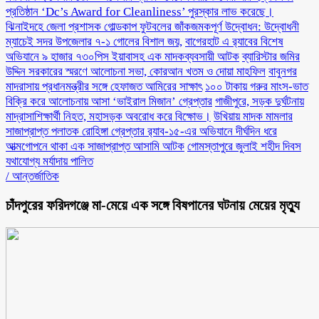
প্রতিষ্ঠান ‘Dc’s Award for Cleanliness’ পুরস্কার লাভ করেছে।
ঝিনাইদহে জেলা প্রশাসক গোল্ডকাপ ফুটবলের জাঁকজমকপূর্ণ উদ্বোধন: উদ্বোধনী
ম্যাচেই সদর উপজেলার ৭-১ গোলের বিশাল জয়,
বাগেরহাট এ র‌্যাবের বিশেষ
অভিযানে ৯ হাজার ৭৩০পিস ইয়াবাসহ এক মাদকব্যবসায়ী আটক
ব্যারিস্টার জমির
উদ্দিন সরকারের স্মরণে আলোচনা সভা, কোরআন খতম ও দোয়া মাহফিল
বাবুনগর
মাদরাসায় প্রধানমন্ত্রীর সঙ্গে হেফাজত আমিরের সাক্ষাৎ
১০০ টাকায় গরুর মাংস-ভাত
বিক্রি করে আলোচনায় আসা ‘ভাইরাল মিজান’ গ্রেপ্তার
গাজীপুরে, সড়ক দুর্ঘটনায়
মাদ্রাসাশিক্ষার্থী নিহত, মহাসড়ক অবরোধ করে বিক্ষোভ।
উখিয়ায় মাদক মামলার
সাজাপ্রাপ্ত পলাতক রোহিঙ্গা গ্রেপ্তার র‌্যাব-১৫-এর অভিযানে দীর্ঘদিন ধরে
আত্মগোপনে থাকা এক সাজাপ্রাপ্ত আসামি আটক
গোমস্তাপুরে জুলাই শহীদ দিবস
যথাযোগ্য মর্যাদায় পালিত
/
আন্তর্জাতিক
চাঁদপুরের ফরিদগঞ্জে মা-মেয়ে এক সঙ্গে বিষপানের ঘটনায় মেয়ের মৃত্যু