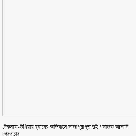
টেকনাফ-উখিয়ায় র‌্যাবের অভিযানে সাজাপ্রাপ্ত দুই পলাতক আসামি
গ্রেপ্তার