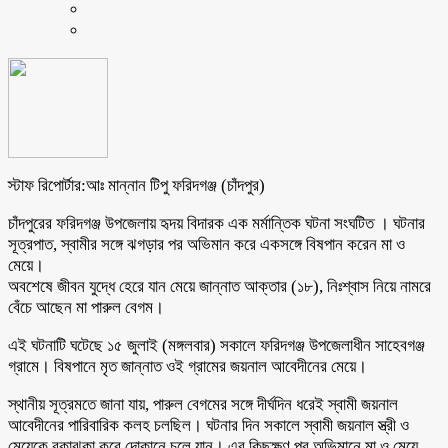
স্টাফ রিপোর্টার:আঃ মান্নান টিপু ফরিদগঞ্জ (চাঁদপুর)
চাঁদপুরের ফরিদগঞ্জ উপজেলায় হৃদয় বিদারক এক মর্মান্তিক ঘটনা সংঘটিত । ঘটনার
সূত্রপাত, স্বামীর সঙ্গে ঝগড়ার পর অভিমান করে একসঙ্গে বিষপান করেন মা ও
মেয়ে।
অবশেষে জীবন যুদ্ধে হেরে যান মেয়ে জান্নাত আক্তার (১৮), নিঃশ্বাস নিয়ে নামরে
বেঁচে আছেন মা পারুল বেগম।
এই ঘটনাটি ঘটেছে ১৫ জুলাই (মঙ্গলবার) সকালে ফরিদগঞ্জ উপজেলাধীন সাহেবগঞ্জ
গ্রামে। বিষপানে মৃত জান্নাত ওই গ্রামের জয়নাল আবেদীনের মেয়ে।
স্থানীয় সূত্রমতে জানা যায়, পারুল বেগমের সঙ্গে দীর্ঘদিন ধরেই স্বামী জয়নাল
আবেদীনের পারিবারিক কলহ চলছিল। ঘটনার দিন সকালে স্বামী জয়নাল স্ত্রী ও
মেয়েকে বকাঝকা করে দোকানে চলে যান। এর কিছুক্ষণ পর অভিমানে মা ও মেয়ে