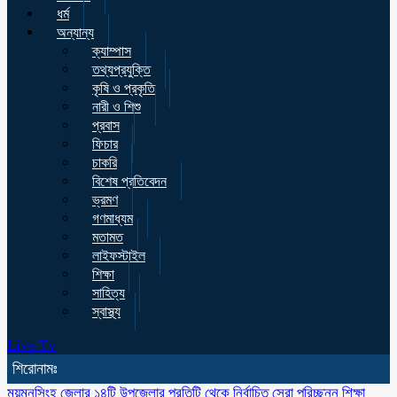
ধর্ম
অন্যান্য
ক্যাম্পাস
তথ্যপ্রযুক্তি
কৃষি ও প্রকৃতি
নারী ও শিশু
প্রবাস
ফিচার
চাকরি
বিশেষ প্রতিবেদন
ভ্রমণ
গণমাধ্যম
মতামত
লাইফস্টাইল
শিক্ষা
সাহিত্য
স্বাস্থ্য
Live Tv
শিরোনামঃ
ময়মনসিংহ জেলার ১৪টি উপজেলার প্রতিটি থেকে নির্বাচিত সেরা পরিচ্ছন্ন শিক্ষা