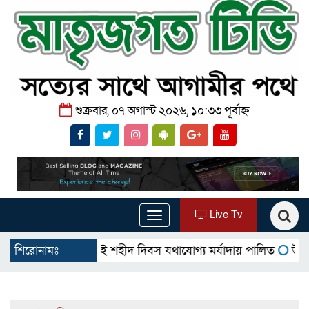
শুক্রবার, ০৭ অগাস্ট ২০২৬, ১০:৩৩ পূর্বাহ্ন
Live Tv
Toggle
navigation
োমস্তাপুরে জুলাই শহীদ দিবস যথাযোগ্য মর্যাদায় পালিত
শিরোনামঃ
উখিয়ায় বিজ