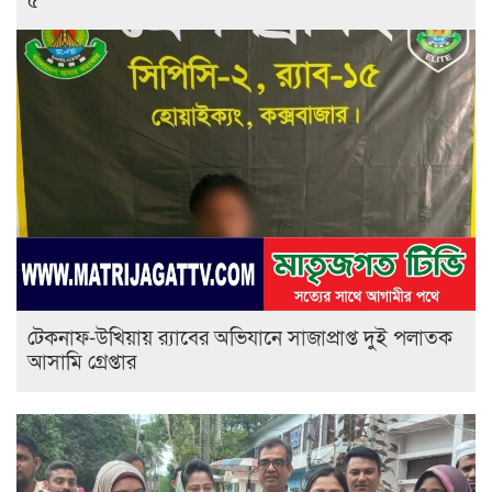
৫
টেকনাফ-উখিয়ায় র‌্যাবের অভিযানে সাজাপ্রাপ্ত দুই পলাতক
আসামি গ্রেপ্তার