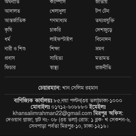
অর্থনীতি
ক্যাম্পাস
জাতীয়
টেকনাফ-উখিয়ায় র‌্যাবের অভিযানে
আদালত
খেলাধুলা
টপ টেন
সাজাপ্রাপ্ত দুই পলাতক আসামি
আন্তর্জাতিক
গণমাধ্যম
তথ্যপ্রযুক্তি
গ্রেপ্তার
কৃষি
চাকরি
দেশজুড়ে
ধর্ম
লাইফস্টাইল
বিনোদন
‎দূর্গাপুরে পালিত হলো জুলাই শহীদ
দিবস ও নবাগত ইউএনও’র যোগদান ‎
নারী ও শিশু
শিক্ষা
ভ্রমণ
প্রবাস
সাহিত্য
মতামত
ফিচার
স্বাস্থ্য
রাজনীতি
জলাবদ্ধতায় পানিবন্দী মানুষের
স্বাস্থ্যসেবায় আমিনুল হক, পল্লবীর ৬
চেয়ারম্যান:
খান সেলিম রহমান
স্থানে ফ্রি মেডিকেল ক্যাম্প
বাণিজ্যিক কার্যালয়ঃ
৮৫,নয়া পল্টন(৩য় তলা)ঢাকা-১০০০
আইনি প্রক্রিয়ায় মান্দায় গাছ
মোবাইলঃ
০১৭১২-৬০৮৮৮০
ইমেইলঃ
অপসারণ: সড়ক প্রশস্ত ও ফসলি জমি
khansalimrahman22@gmail.com
মিরপুর অফিস:
দেওয়ান প্লাজা, প্লট নং- ০৮ (৩য় তলা) রোড: ১ ব্লক- খ সেকশন-৬,
রক্ষার উদ্যোগ
সেনপাড়া পর্বতা মিরপুর-১০, ঢাকা-১২১৬।