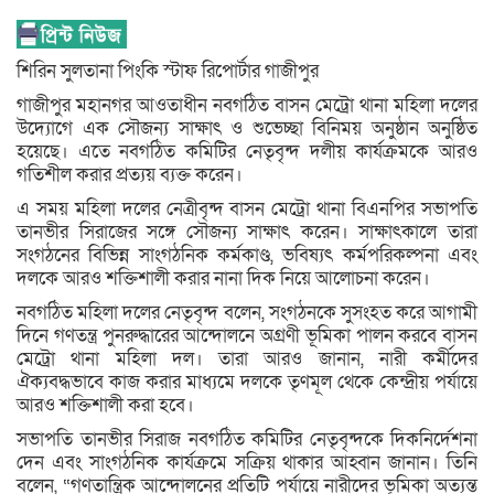
শিরিন সুলতানা পিংকি স্টাফ রিপোর্টার গাজীপুর
গাজীপুর মহানগর আওতাধীন নবগঠিত বাসন মেট্রো থানা মহিলা দলের
উদ্যোগে এক সৌজন্য সাক্ষাৎ ও শুভেচ্ছা বিনিময় অনুষ্ঠান অনুষ্ঠিত
হয়েছে। এতে নবগঠিত কমিটির নেতৃবৃন্দ দলীয় কার্যক্রমকে আরও
গতিশীল করার প্রত্যয় ব্যক্ত করেন।
এ সময় মহিলা দলের নেত্রীবৃন্দ বাসন মেট্রো থানা বিএনপির সভাপতি
তানভীর সিরাজের সঙ্গে সৌজন্য সাক্ষাৎ করেন। সাক্ষাৎকালে তারা
সংগঠনের বিভিন্ন সাংগঠনিক কর্মকাণ্ড, ভবিষ্যৎ কর্মপরিকল্পনা এবং
দলকে আরও শক্তিশালী করার নানা দিক নিয়ে আলোচনা করেন।
নবগঠিত মহিলা দলের নেতৃবৃন্দ বলেন, সংগঠনকে সুসংহত করে আগামী
দিনে গণতন্ত্র পুনরুদ্ধারের আন্দোলনে অগ্রণী ভূমিকা পালন করবে বাসন
মেট্রো থানা মহিলা দল। তারা আরও জানান, নারী কর্মীদের
ঐক্যবদ্ধভাবে কাজ করার মাধ্যমে দলকে তৃণমূল থেকে কেন্দ্রীয় পর্যায়ে
আরও শক্তিশালী করা হবে।
সভাপতি তানভীর সিরাজ নবগঠিত কমিটির নেতৃবৃন্দকে দিকনির্দেশনা
দেন এবং সাংগঠনিক কার্যক্রমে সক্রিয় থাকার আহ্বান জানান। তিনি
বলেন, “গণতান্ত্রিক আন্দোলনের প্রতিটি পর্যায়ে নারীদের ভূমিকা অত্যন্ত