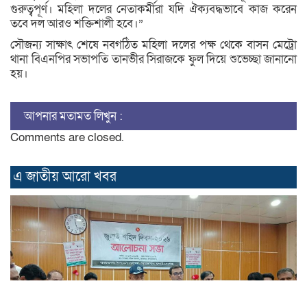
গুরুত্বপূর্ণ। মহিলা দলের নেতাকর্মীরা যদি ঐক্যবদ্ধভাবে কাজ করেন
তবে দল আরও শক্তিশালী হবে।”
সৌজন্য সাক্ষাৎ শেষে নবগঠিত মহিলা দলের পক্ষ থেকে বাসন মেট্রো
থানা বিএনপির সভাপতি তানভীর সিরাজকে ফুল দিয়ে শুভেচ্ছা জানানো
হয়।
আপনার মতামত লিখুন :
Comments are closed.
এ জাতীয় আরো ‍খবর