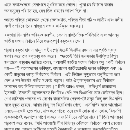
এসে সভাস্থলকে স্লোগানে মুখরিত করে তোলে। পুরো চর বিশ্বাস বাজার
জনসমুদ্রে পরিণত হয়, যেন তিল ধারণের জায়গা ছিল না।
শুরুতে পবিত্র কোরআন থেকে তেলাওয়াত, পবিত্র গীতা পাঠ ও জাতীয় এবং দলীয়
সংগীত পরিবেশনের মাধ্যমে সভার কার্যক্রম শুরু হয়।
বক্তারা বিএনপির ভবিষ্যৎ করণীয়, চলমান রাজনৈতিক পরিস্থিতি এবং আসন্ন
জাতীয় সংসদ নির্বাচন নিয়ে গুরুত্বপূর্ণ বক্তব্য রাখেন।
প্রধান বক্তা হাসান মামুন শহীদ প্রেসিডেন্ট জিয়াউর রহমান এর প্রতি শ্রদ্ধা
জ্ঞাপন করে তার বক্তব্য শুরু করেন। শুরুতেই তিনি জনসভায় উপস্থিত বিপুল
জনতাকে ধন্যবাদ জানিয়ে বলেন, “আগামী জাতীয় সংসদ নির্বাচন শুধু একটি নির্বাচন
নয়—এটি বাংলাদেশের ভবিষ্যৎ, বাংলাদেশ জাতীয়তাবাদী দলের ভবিষ্যৎ এবং ১৬
কোটি মানুষের ভাগ্য নির্ধারণের নির্বাচন। এই নির্বাচন সুষ্ঠুভাবে অনুষ্ঠিত না হলে
দেশ ও দল উভয়ই গভীর সংকটে পড়বে। তাই ঐক্যবদ্ধভাবে এই নির্বাচনে
আমাদের জয় নিশ্চিত করতে হবে।” তিনি আরও বলেন, “ইতিপূর্বে জামায়াতে
ইসলামি, ইসলামী আন্দোলনসহ বিশটিরও বেশি দল বিএনপির সঙ্গে জোটবদ্ধ ছিল।
শেখ হাসিনার পতনের পর দেশের রাজনৈতিক প্রেক্ষাপটে নতুন কিছু দল বিএনপির
সঙ্গে যুক্ত হয়েছে, আবার কিছু দল বিরোধিতায় গেছে। এনসিপির সঙ্গে আলোচনা
চলছে—জোট হতে পারে, নাও হতে পারে; তবে জোট হোক বা না হোক, বিএনপি
এককভাবেই জনগণের পাশে থাকবে এবং নির্বাচনে এগিয়ে যাবে।” তিনি আশঙ্কা
প্রকাশ করে বলেন, “যদি আওয়ামী লীগ বিভিন্ন কৌশলে নির্বাচনে অংশ নেওয়ার
সুযোগ পায়, তাহলে অতীতের মতোই স্বৈরাচারী ও অন্যায়ের পুনরাবৃত্তি ঘটতে