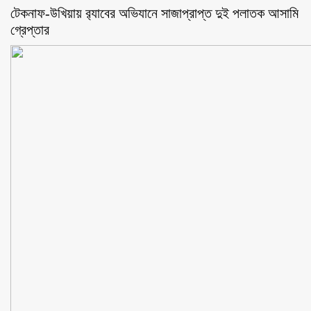
টেকনাফ-উখিয়ায় র‌্যাবের অভিযানে সাজাপ্রাপ্ত দুই পলাতক আসামি
গ্রেপ্তার