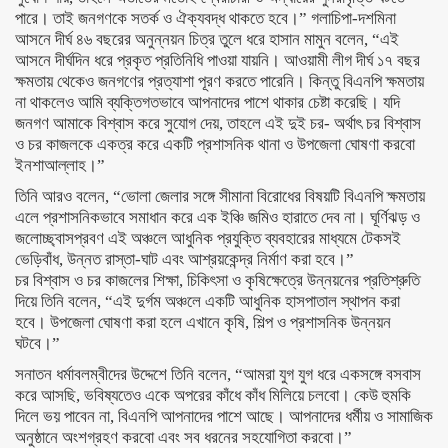
পারে। তাই জনগণকে সতর্ক ও ঐক্যবদ্ধ থাকতে হবে।” গলাচিপা-দশমিনা
আসনে দীর্ঘ ৪৬ বছরের অনুন্নয়ন চিত্র তুলে ধরে হাসান মামুন বলেন, “এই
আসনে দীর্ঘদিন ধরে প্রকৃত প্রতিনিধি পাওয়া যায়নি। আওয়ামী লীগ দীর্ঘ ১৭ বছর
ক্ষমতায় থেকেও জনগণের প্রত্যাশা পূরণ করতে পারেনি। কিন্তু বিএনপি ক্ষমতায়
না থাকলেও আমি ব্যক্তিগতভাবে আপনাদের পাশে থাকার চেষ্টা করেছি। যদি
জনগণ আমাকে বিশ্বাস করে সুযোগ দেয়, তাহলে এই দুই চর- অর্থাৎ চর বিশ্বাস
ও চর কাজলকে একত্র করে একটি প্রশাসনিক থানা ও উপজেলা ঘোষণা করবো
ইনশাআল্লাহ।”
তিনি আরও বলেন, “ভোলা জেলার সঙ্গে সীমানা বিরোধের বিষয়টি বিএনপি ক্ষমতায়
এলে প্রশাসনিকভাবে সমাধান করে এক ইঞ্চি জমিও হারাতে দেব না। ঘূর্ণিঝড় ও
জলোচ্ছ্বাসপ্রবণ এই অঞ্চলে আধুনিক প্রযুক্তি ব্যবহারের মাধ্যমে টেকসই
ভেড়িবাঁধ, উন্নত রাস্তা-ঘাট এবং আশ্রয়কেন্দ্র নির্মাণ করা হবে।”
চর বিশ্বাস ও চর কাজলের শিক্ষা, চিকিৎসা ও কৃষিক্ষেত্রে উন্নয়নের প্রতিশ্রুতি
দিয়ে তিনি বলেন, “এই দুর্গম অঞ্চলে একটি আধুনিক হাসপাতাল স্থাপন করা
হবে। উপজেলা ঘোষণা করা হলে এখানে কৃষি, শিল্প ও প্রশাসনিক উন্নয়ন
ঘটবে।”
সনাতন ধর্মাবলম্বীদের উদ্দেশে তিনি বলেন, “আমরা যুগ যুগ ধরে একসঙ্গে বসবাস
করে আসছি, ভবিষ্যতেও একে অপরের কাঁধে কাঁধ মিলিয়ে চলবো। কেউ হুমকি
দিলে ভয় পাবেন না, বিএনপি আপনাদের পাশে আছে। আপনাদের ধর্মীয় ও সামাজিক
অনুষ্ঠানে অংশগ্রহণ করবো এবং সব ধরনের সহযোগিতা করবো।”