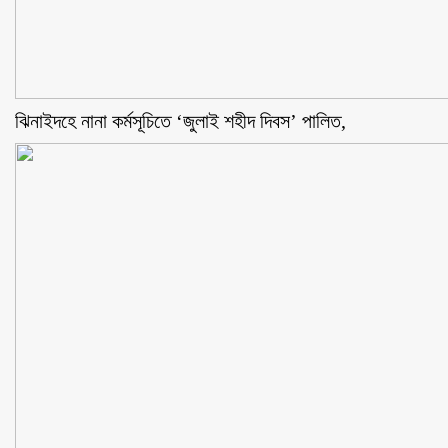
ঝিনাইদহে নানা কর্মসূচিতে ‘জুলাই শহীদ দিবস’ পালিত,