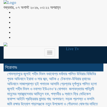
শুক্রবার, ০৭ অগাস্ট ২০২৬, ০৩:২২ অপরাহ্ন
Live Tv
Toggle
navigation
শিরোনামঃ
গোমস্তাপুরে জুলাই শহীদ দিবস যথাযোগ্য মর্যাদায় পালিত
উখিয়ায় বিজিবির
পৃথক অভিযানে ইয়াবা ও সার জব্দ, আটক ৫
টেকনাফ-উখিয়ায় র‌্যাবের
অভিযানে সাজাপ্রাপ্ত দুই পলাতক আসামি গ্রেপ্তার
‎দূর্গাপুরে পালিত হলো
জুলাই শহীদ দিবস ও নবাগত ইউএনও’র যোগদান ‎
জলাবদ্ধতায় পানিবন্দী
মানুষের স্বাস্থ্যসেবায় আমিনুল হক, পল্লবীর ৬ স্থানে ফ্রি মেডিকেল
ক্যাম্প
আইনি প্রক্রিয়ায় মান্দায় গাছ অপসারণ: সড়ক প্রশস্ত ও ফসলি
জমি রক্ষার উদ্যোগ
গাড়াগঞ্জকে নতুন উপজেলা ও পৌরসভা ঘোষণার দাবিতে