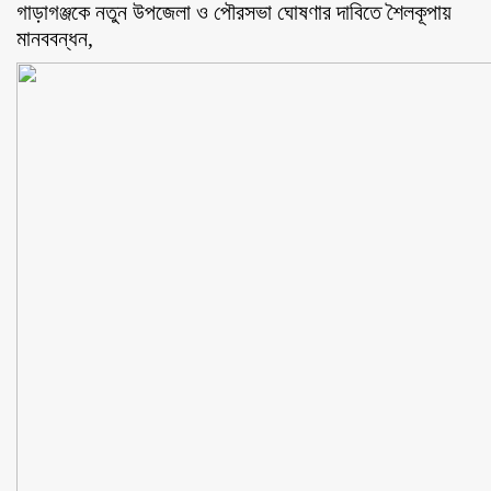
গাড়াগঞ্জকে নতুন উপজেলা ও পৌরসভা ঘোষণার দাবিতে শৈলকূপায়
মানববন্ধন,