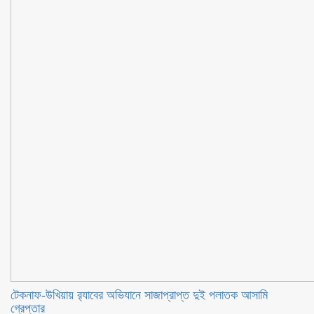
টেকনাফ-উখিয়ায় র‌্যাবের অভিযানে সাজাপ্রাপ্ত দুই পলাতক আসামি
গ্রেপ্তার