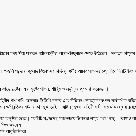
নুষ্ঠানের মধ্য দিয়ে সনাতন ধর্মাবলম্বীরা আনন্দ-উচ্ছ্বাসে মেতে উঠেছেন। সনাতন বিশ
চনা, অঞ্জলি প্রদান, প্রসাদ বিতরণসহ বিভিন্ন ধর্মীয় আচার পালনের মধ্য দিয়ে দিনটি
কাছে দুষ্টের দমন, সুষ্টের পালন, শান্তি ও সমৃদ্ধির প্রার্থনা করেছেন।
াহিনীর পাশাপাশি আনসার-ভিডিপি সদস্য এবং বিভিন্ন স্বেচ্ছাসেবক দল সার্বক্ষণিক দা
কোন অপ্রিতিকর ঘটনার আশঙ্কা নেই। আইনশৃঙ্খলা বাহিনী সর্বদা সতর্ক অবস্থায় রয়
পূজা অনুষ্ঠিত হচ্ছে। প্রতিটি মণ্ডপেই সাজসজ্জায় ভিন্নতা লক্ষ্য করা গেছে। কোথা
ডপে ভিড় করছেন।
র সব আনুষ্ঠানিকতা।