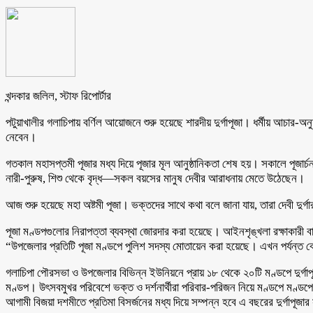
খন্দকার জলিল, স্টাফ রিপোর্টার
পটুয়াখালীর গলাচিপায় বর্ণিল আয়োজনে শুরু হয়েছে শারদীয় দুর্গাপূজা। ধর্মীয় আচার-অ
নেবেন।
গতকাল মহাসপ্তমী পূজার মধ্য দিয়ে পূজার মূল আনুষ্ঠানিকতা শেষ হয়। সকালে পূজার্
নারী-পুরুষ, শিশু থেকে বৃদ্ধ—সকল বয়সের মানুষ দেবীর আরাধনায় মেতে উঠেছেন।
আজ শুরু হয়েছে মহা অষ্টমী পূজা। ভক্তদের সাথে কথা বলে জানা যায়, তারা দেবী দুর্গার 
পূজা মণ্ডপগুলোর নিরাপত্তা ব্যবস্থা জোরদার করা হয়েছে। আইনশৃঙ্খলা রক্ষাকারী ব
“উপজেলার প্রতিটি পূজা মণ্ডপে পুলিশ সদস্য মোতায়েন করা হয়েছে। এখন পর্যন্ত 
গলাচিপা পৌরসভা ও উপজেলার বিভিন্ন ইউনিয়নে প্রায় ১৮ থেকে ২০টি মণ্ডপে দুর্গা
মণ্ডপ। উৎসবমুখর পরিবেশে ভক্ত ও দর্শনার্থীরা পরিবার-পরিজন নিয়ে মণ্ডপে মণ্
আগামী বিজয়া দশমীতে প্রতিমা বিসর্জনের মধ্য দিয়ে সম্পন্ন হবে এ বছরের দুর্গাপূজা