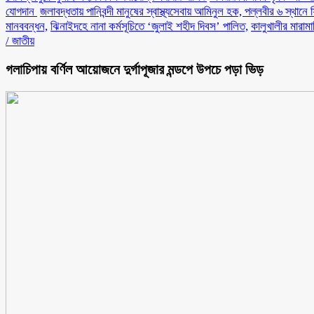
যোগদান ‎
জলাবদ্ধতায় পানিবন্দী মানুষের স্বাস্থ্যসেবায় আমিনুল হক, পল্লবীর ৬ স্থানে 
মানববন্ধন,
ঝিনাইদহে নানা কর্মসূচিতে ‘জুলাই শহীদ দিবস’ পালিত,
কালুখালীর মারাম
/
জাতীয়
গলাচিপায় বর্ণিল আয়োজনে দুর্গাপূজার মন্ডপে উপচে পড়া ভিড়