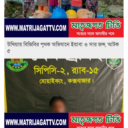
উখিয়ায় বিজিবির পৃথক অভিযানে ইয়াবা ও সার জব্দ, আটক
৫