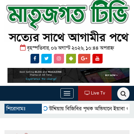
বৃহস্পতিবার, ০৬ অগাস্ট ২০২৬, ১০:৪৪ অপরাহ্ন
Live Tv
Toggle
navigation
্যাদায় পালিত
শিরোনামঃ
উখিয়ায় বিজিবির পৃথক অভিযানে ইয়াবা ও সার জব্দ