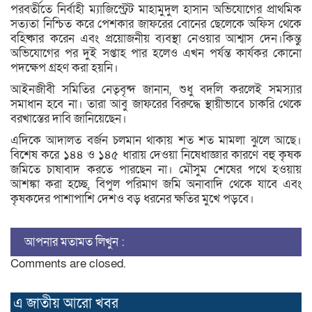
পরবর্তীতে নির্বাহী ম্যাজিস্ট্রেট মাহামুদুল হাসান অভিযোগের প্রাথমিক
সত্যতা নিশ্চিত করে পেশকার জাফরের বোনের ছেলেকে অফিস থেকে
বহিষ্কার করেন এবং প্রয়োজনীয় ব্যবস্থা নেওয়ার আশ্বাস দেন।কিন্তু
অভিযোগের পর দুই সপ্তাহ পার হলেও এখন পর্যন্ত কার্যকর কোনো
পদক্ষেপ গ্রহণ করা হয়নি।
আইনজীবী সমিতির নেতৃবৃন্দ জানান, শুধু বদলি করলেই সমস্যার
সমাধান হবে না। তারা আবু জাফরের বিরুদ্ধে স্থায়ীভাবে চাকরি থেকে
বরখাস্তের দাবি জানিয়েছেন।
এদিকে আদালত বর্জন চলমান থাকায় শত শত মামলা ঝুলে আছে।
বিশেষ করে ১৪৪ ও ১৪৫ ধারায় দেওয়া নিষেধাজ্ঞার কারণে বহু কৃষক
জমিতে চাষাবাদ করতে পারছেন না। মৌসুম শেষের পথে হওয়ায়
আশঙ্কা করা হচ্ছে, বিপুল পরিমাণ জমি অনাবাদি থেকে যাবে এবং
কৃষকদের পাশাপাশি দেশও বড় ধরনের ক্ষতির মুখে পড়বে।
আপনার মতামত লিখুন :
Comments are closed.
এ জাতীয় আরো ‍খবর