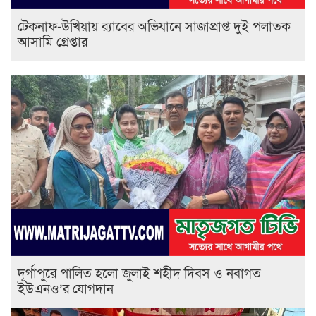
টেকনাফ-উখিয়ায় র‌্যাবের অভিযানে সাজাপ্রাপ্ত দুই পলাতক
আসামি গ্রেপ্তার
‎দূর্গাপুরে পালিত হলো জুলাই শহীদ দিবস ও নবাগত
ইউএনও’র যোগদান ‎