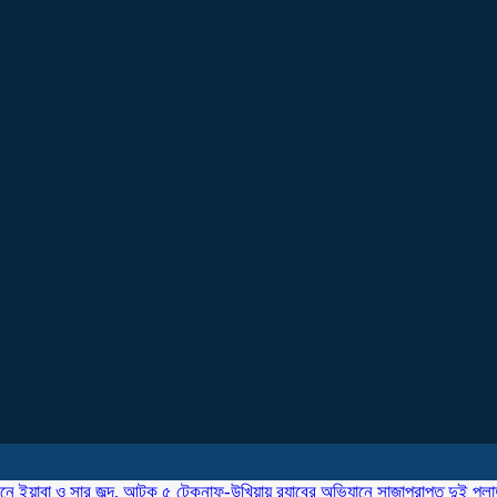
ানে ইয়াবা ও সার জব্দ, আটক ৫
টেকনাফ-উখিয়ায় র‌্যাবের অভিযানে সাজাপ্রাপ্ত দুই পল