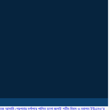
াতক আসামি গ্রেপ্তার
‎দূর্গাপুরে পালিত হলো জুলাই শহীদ দিবস ও নবাগত ইউএনও’র