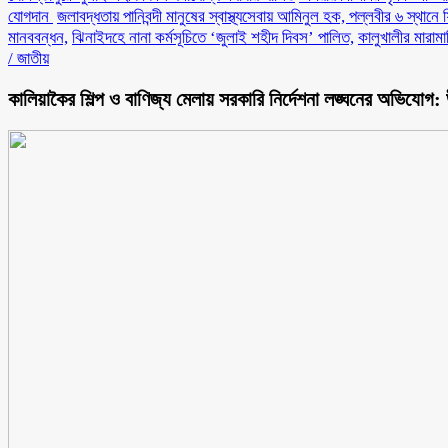
যোগদান ‎
জলাবদ্ধতায় পানিবন্দী মানুষের স্বাস্থ্যসেবায় আমিনুল হক, পল্লবীর ৬ স্থানে 
মানববন্ধন,
ঝিনাইদহে নানা কর্মসূচিতে ‘জুলাই শহীদ দিবস’ পালিত,
কালুখালীর মারাম
/
জাতীয়
‎কালিয়াকৈর শিল্প ও বাণিজ্য মেলায় সরকারি নির্দেশনা লঙ্ঘনের অভিযোগ: উচ্