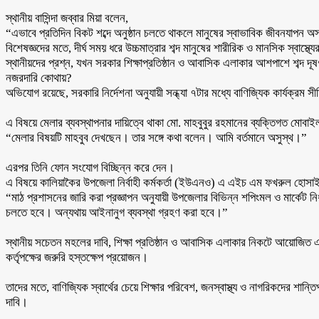
‎স্থানীয় বাসিন্দা জব্বার মিয়া বলেন,
‎“এভাবে প্রতিদিন বিকট শব্দে অনুষ্ঠান চলতে থাকলে মানুষের স্বাভাবিক জীবনযাপন অ
‎বিশেষজ্ঞদের মতে, দীর্ঘ সময় ধরে উচ্চমাত্রার শব্দ মানুষের শারীরিক ও মানসিক স্বাস্থ
‎স্থানীয়দের প্রশ্ন, যখন সরকার শিক্ষাপ্রতিষ্ঠান ও আবাসিক এলাকার আশপাশে শব্দ দূষণ
নজরদারি কোথায়?
‎অভিযোগ রয়েছে, সরকারি নির্দেশনা অনুযায়ী সন্ধ্যা ৭টার মধ্যে বাণিজ্যিক কার্যক্রম 
‎এ বিষয়ে মেলার ব্যবস্থাপনার দায়িত্বে থাকা মো. মাহবুবুর রহমানের ব্যক্তিগত মো
‎“মেলার বিষয়টি মাহবুব দেখছেন। তার সঙ্গে কথা বলেন। আমি বর্তমানে অসুস্থ।”
‎এরপর তিনি ফোন সংযোগ বিচ্ছিন্ন করে দেন।
‎এ বিষয়ে কালিয়াকৈর উপজেলা নির্বাহী কর্মকর্তা (ইউএনও) এ এইচ এম ফখরুল হোসা
‎“মাঠ প্রশাসনের জারি করা প্রজ্ঞাপন অনুযায়ী উপজেলার বিভিন্ন শপিংমল ও মার্কেট নি
চলতে হবে। অন্যথায় আইনানুগ ব্যবস্থা গ্রহণ করা হবে।”
‎স্থানীয় সচেতন মহলের দাবি, শিক্ষা প্রতিষ্ঠান ও আবাসিক এলাকার নিকটে আয়োজিত এ 
কর্তৃপক্ষের জরুরি হস্তক্ষেপ প্রয়োজন।
‎তাদের মতে, বাণিজ্যিক স্বার্থের চেয়ে শিক্ষার পরিবেশ, জনস্বাস্থ্য ও নাগরিকদের শ
দাবি।