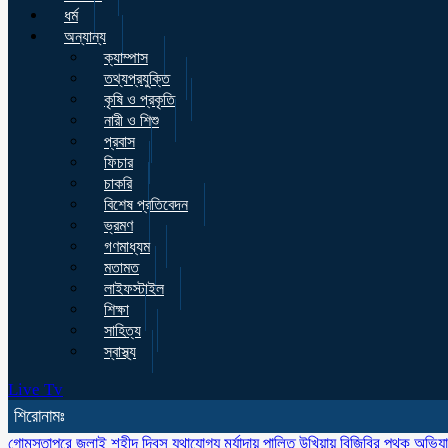
ধর্ম
অন্যান্য
ক্যাম্পাস
তথ্যপ্রযুক্তি
কৃষি ও প্রকৃতি
নারী ও শিশু
প্রবাস
ফিচার
চাকরি
বিশেষ প্রতিবেদন
ভ্রমণ
গণমাধ্যম
মতামত
লাইফস্টাইল
শিক্ষা
সাহিত্য
স্বাস্থ্য
Live Tv
শিরোনামঃ
গোমস্তাপুরে জুলাই শহীদ দিবস যথাযোগ্য মর্যাদায় পালিত
উখিয়ায় বিজিবির পৃথক অভিয