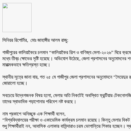
সিনিয়র রিপোর্টার, মোঃ জাহাঙ্গীর আলম রাজু:
‎গাজীপুরের কালিয়াকৈরে চলমান “কালিয়াকৈর শিল্প ও বাণিজ্য মেলা-২০২৬” ঘিরে ক্রমেই 
মধ্যে তীব্র ক্ষোভের সৃষ্টি হয়েছে। অভিযোগ উঠেছে, জেলা প্রশাসনের অনুমোদনের শর্ত এ
মারাত্মকভাবে ক্ষতিগ্রস্ত হচ্ছে।
‎স্থানীয় সূত্রে জানা যায়, গত ২৫ মে গাজীপুর জেলা প্রশাসনের অনুমোদনে “সৈয়েদু
জোরালো হচ্ছে।
‎সবচেয়ে উদ্বেগজনক বিষয় হলো, মেলার অতি নিকটেই অবস্থিত ফ্রন্টিয়ার টেকনোলজি অব ব
তাদের স্বাভাবিক পড়াশোনার পরিবেশ নষ্ট করছে।
‎নাম প্রকাশে অনিচ্ছুক এক শিক্ষার্থী বলেন,
‎“বিশ্ববিদ্যালয়ের পরীক্ষা ও একাডেমিক কার্যক্রম চলমান রয়েছে। কিন্তু মেলার ব
‎শুধু শিক্ষার্থীরাই নন, আবাসিক এলাকার বাসিন্দারাও চরম ভোগান্তির শিকার হচ্ছেন। স্