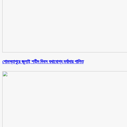
গোমস্তাপুরে জুলাই শহীদ দিবস যথাযোগ্য মর্যাদায় পালিত