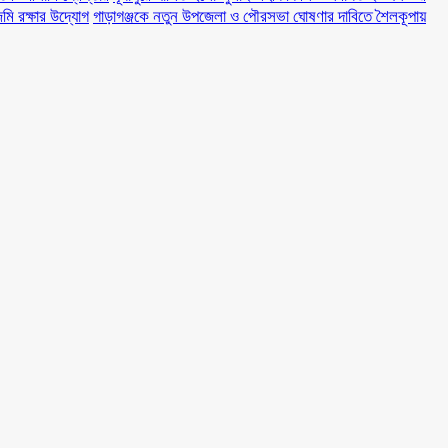
মি রক্ষার উদ্যোগ
গাড়াগঞ্জকে নতুন উপজেলা ও পৌরসভা ঘোষণার দাবিতে শৈলকূপায়