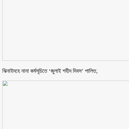
ঝিনাইদহে নানা কর্মসূচিতে ‘জুলাই শহীদ দিবস’ পালিত,