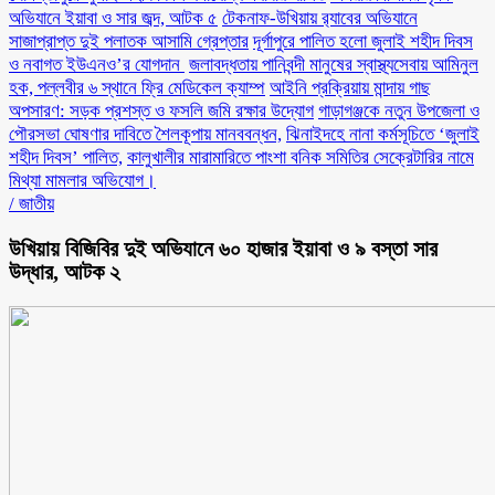
অভিযানে ইয়াবা ও সার জব্দ, আটক ৫
টেকনাফ-উখিয়ায় র‌্যাবের অভিযানে
সাজাপ্রাপ্ত দুই পলাতক আসামি গ্রেপ্তার
‎দূর্গাপুরে পালিত হলো জুলাই শহীদ দিবস
ও নবাগত ইউএনও’র যোগদান ‎
জলাবদ্ধতায় পানিবন্দী মানুষের স্বাস্থ্যসেবায় আমিনুল
হক, পল্লবীর ৬ স্থানে ফ্রি মেডিকেল ক্যাম্প
আইনি প্রক্রিয়ায় মান্দায় গাছ
অপসারণ: সড়ক প্রশস্ত ও ফসলি জমি রক্ষার উদ্যোগ
গাড়াগঞ্জকে নতুন উপজেলা ও
পৌরসভা ঘোষণার দাবিতে শৈলকূপায় মানববন্ধন,
ঝিনাইদহে নানা কর্মসূচিতে ‘জুলাই
শহীদ দিবস’ পালিত,
কালুখালীর মারামারিতে পাংশা বনিক সমিতির সেক্রেটারির নামে
মিথ্যা মামলার অভিযোগ।
/
জাতীয়
উখিয়ায় বিজিবির দুই অভিযানে ৬০ হাজার ইয়াবা ও ৯ বস্তা সার
উদ্ধার, আটক ২