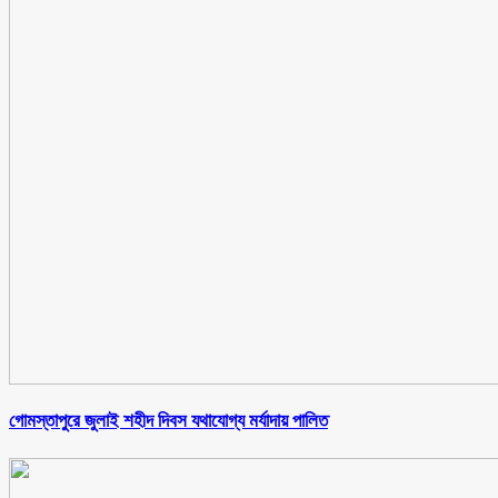
গোমস্তাপুরে জুলাই শহীদ দিবস যথাযোগ্য মর্যাদায় পালিত