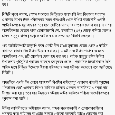
হয়।
বিজিবি সূত্র জানায়, গোপন সংবাদের ভিত্তিতে পালংখালী উচ্চ বিদ্যালয় সংলগ্ন
এলাকায় বিশেষ টহল পরিচালনার সময় পালংখালী থেকে উখিয়া বাজারগামী একটি
অটোরিকশাকে সন্দেহজনক মনে হলে সেটিকে থামানোর সংকেত দেওয়া হয়। এ সময়
অটোরিকশার ভেতরে থাকা চোরাকারবারি মো. ইসমাইল (৩৭) দৌড়ে পালিয়ে গেলেও
চালক মামুনুর রশিদ (১৮)কে আটক করতে সক্ষম হন বিজিবি সদস্যরা।
পরে অটোরিকশাটি তল্লাশি করে একটি নীল রঙের ড্রামের ভেতর থেকে ৬ কার্টনে
রাখা ৬০ হাজার পিস ইয়াবা উদ্ধার করা হয়। একই সঙ্গে ইয়াবা পাচারে ব্যবহৃত
অটোরিকশা এবং দুটি মোবাইল ফোন জব্দ করা হয়। আটক মামুনুর রশিদ উখিয়া
উপজেলার পুচিবুনিয়া গ্রামের আবদুস শুককুরের ছেলে। প্রাথমিক জিজ্ঞাসাবাদে তিনি
অধিক দামে বিক্রির উদ্দেশ্যে ইয়াবা পরিবহনের কথা স্বীকার করেছেন বলে জানিয়েছে
বিজিবি।
অপরদিকে একই দিন ভোরে পালংখালী বিওপির দায়িত্বপূর্ণ এলাকার বটতলী গ্রামের
‘মিজানের ঘের’ এলাকায় বিশেষ অভিযান চালিয়ে একজন আসামিসহ ৯ বস্তা সার
উদ্ধার করা হয়। তবে সার উদ্ধারের ঘটনায় আটক ব্যক্তির পরিচয় তাৎক্ষণিকভাবে
প্রকাশ করা হয়নি।
উখিয়া ব্যাটালিয়নের অধিনায়ক জানান, মাদক সরবরাহকারী ও চোরাকারবারিদের
শনাক্ত করে আইনের আওতায় আনতে গোয়েন্দা নজরদারি আরও জোরদার করা