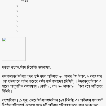
শেয়ার
ফরহাদ রহমান,স্টাফ রিপোর্টার কক্সবাজার:
কক্সবাজারের উখিয়ায় পৃথক দুটি সফল অভিযানে ৬০ হাজার পিস ইয়াবা, ৯ বস্তা সার
এবং দুইজনকে আটক করেছে বর্ডার গার্ড বাংলাদেশ (বিজিবি)। উদ্ধারকৃত ইয়াবা ও
সারের আনুমানিক বাজারমূল্য ১ কোটি ৮১ লাখ ৭০ হাজার ৯০০ টাকা বলে জানিয়েছে
বিজিবি।
বৃহস্পতিবার (১১ জুন) ভোরে উখিয়া ব্যাটালিয়ন (৬৪ বিজিবি) এর অধীনস্থ পালংখালী
বিওপির দায়িত্বপূর্ণ এলাকায় পৃথক দুটি অভিযান পরিচালনা করে এসব উদ্ধার করা