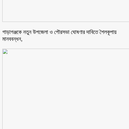
গাড়াগঞ্জকে নতুন উপজেলা ও পৌরসভা ঘোষণার দাবিতে শৈলকূপায়
মানববন্ধন,