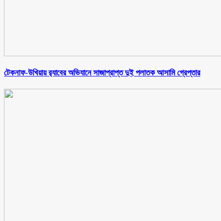
টেকনাফ-উখিয়ায় র‌্যাবের অভিযানে সাজাপ্রাপ্ত দুই পলাতক আসামি গ্রেপ্তার