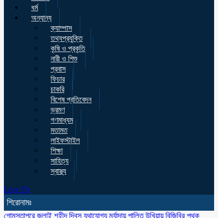
ধর্ম
অন্যান্য
ক্যাম্পাস
তথ্যপ্রযুক্তি
কৃষি ও প্রকৃতি
নারী ও শিশু
প্রবাস
ফিচার
চাকরি
বিশেষ প্রতিবেদন
ভ্রমণ
গণমাধ্যম
মতামত
লাইফস্টাইল
শিক্ষা
সাহিত্য
স্বাস্থ্য
Live Tv
শিরোনামঃ
গোমস্তাপুরে জুলাই শহীদ দিবস যথাযোগ্য মর্যাদায় পালিত
উখিয়ায় বিজিবির পৃথক