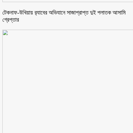
টেকনাফ-উখিয়ায় র‌্যাবের অভিযানে সাজাপ্রাপ্ত দুই পলাতক আসামি
গ্রেপ্তার