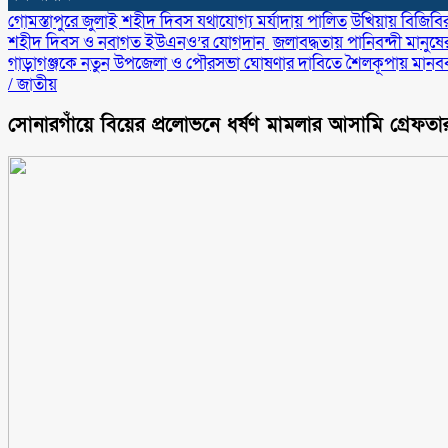
গোমস্তাপুরে জুলাই শহীদ দিবস যথাযোগ্য মর্যাদায় পালিত
উখিয়ায় বিজিবি
শহীদ দিবস ও নবাগত ইউএনও’র যোগদান ‎
জলাবদ্ধতায় পানিবন্দী মানুষের 
গাড়াগঞ্জকে নতুন উপজেলা ও পৌরসভা ঘোষণার দাবিতে শৈলকূপায় মানববন
/
জাতীয়
সোনারগাঁয়ে বিয়ের প্রলোভনে ধর্ষণ মামলার আসামি গ্রেফতা