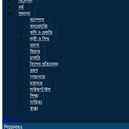
বিনোদন
ধর্ম
অন্যান্য
ক্যাম্পাস
তথ্যপ্রযুক্তি
কৃষি ও প্রকৃতি
নারী ও শিশু
প্রবাস
ফিচার
চাকরি
বিশেষ প্রতিবেদন
ভ্রমণ
গণমাধ্যম
মতামত
লাইফস্টাইল
শিক্ষা
সাহিত্য
স্বাস্থ্য
Live Tv
শিরোনামঃ