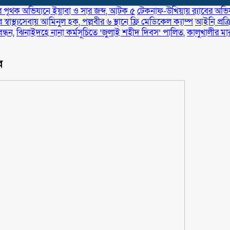
র পৃথক অভিযানে ইয়াবা ও সার জব্দ, আটক ৫
টেকনাফ-উখিয়ায় র‌্যাবের অভিযা
স্বাস্থ্যসেবায় আমিনুল হক, পল্লবীর ৬ স্থানে ফ্রি মেডিকেল ক্যাম্প
আইনি প্রক্
্ধন,
ঝিনাইদহে নানা কর্মসূচিতে ‘জুলাই শহীদ দিবস’ পালিত,
কালুখালীর মা
র