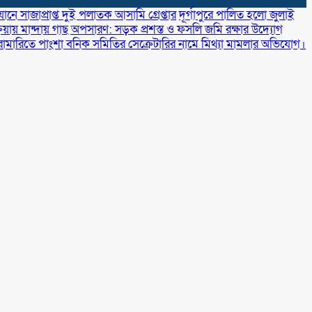
নে সাজাপ্রাপ্ত দুই পলাতক আসামি গ্রেপ্তার
‎দূর্গাপুরে পালিত হলো জুলাই
রিয়ায় মান্দায় গাছ অপসারণ: সড়ক প্রশস্ত ও ফসলি জমি রক্ষার উদ্যোগ
রামারিতে পাংশা বনিক সমিতির সেক্রেটারির নামে মিথ্যা মামলার অভিযোগ।