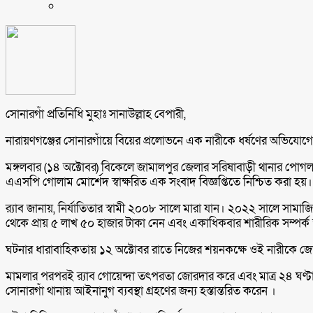
সোনারগাঁ প্রতিনিধি মুহাঃ সানাউল্লাহ বেপারী,
নারায়ণগঞ্জের সোনারগাঁয়ে বিয়ের প্রলোভনে এক নারীকে ধর্ষণের অভিযোগে 
মঙ্গলবার (১৪ অক্টোবর) বিকেলে জামালপুর জেলার সরিষাবাড়ী থানার পোগল
এএসপি গোলাম মোর্শেদ স্বাক্ষরিত এক সংবাদ বিজ্ঞপ্তিতে নিশ্চিত করা হ
র‍্যাব জানায়, নির্যাতিতার স্বামী ২০০৮ সালে মারা যান। ২০২২ সালে সামা
থেকে প্রায় ৫ লাখ ৫০ হাজার টাকা নেন এবং একাধিকবার শারীরিক সম্পর্ক 
ঘটনার ধারাবাহিকতায় ১২ অক্টোবর রাতে নিজের শয়নকক্ষে ওই নারীকে জোরপ
মামলার পরপরই র‍্যাব গোয়েন্দা তৎপরতা জোরদার করে এবং মাত্র ২৪ ঘণ্টা
সোনারগাঁ থানায় আইনানুগ ব্যবস্থা গ্রহণের জন্য হস্তান্তরিত করেন ।