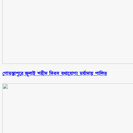
গোমস্তাপুরে জুলাই শহীদ দিবস যথাযোগ্য মর্যাদায় পালিত